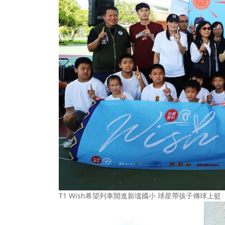
T1 Wish希望列車開進新塭國小 球星帶孩子傳球上籃