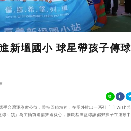
車開進新塭國小 球星帶孩子傳
事
1職籃聯盟攜手台灣運彩做公益，秉持回饋精神，在季外推出一系列「T1 Wish
籃球回饋」為主軸前進偏鄉送愛心，推廣基層籃球讓偏鄉孩子在運動