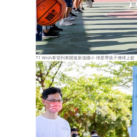
T1 Wish希望列車開進新塭國小 球星帶孩子傳球上籃