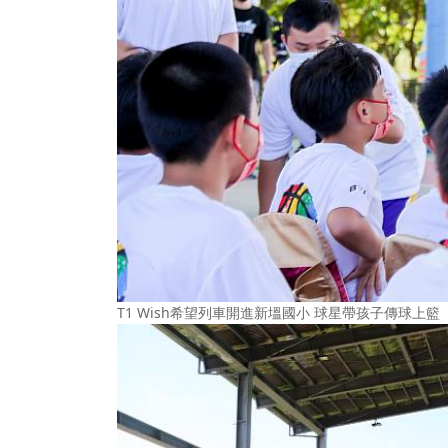
T1 Wish希望列車開進新塭國小 球星帶孩子傳球上籃