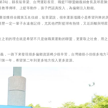
第3站，縣長翁章梁、台灣運彩長官、職籃T1聯盟錢薇娟會長及球星陳
並教導傳球、上籃等動作，孩子們認真投入，為偏鄉注入動能。
國賽並獲得全國第五名佳績，翁章梁說，很幸運新塭國小是希望列車的
經歷一定一輩子永遠會記得，尤其他們對籃球有熱情，又近距離與明
成立之初的理念就是希望不只是做職業運動的聯盟，更要取之社會、用
嘉義，一路下來發現很多偏鄉資源稀少很辛苦，台灣雖很小但很多地方
1第一年，希望第二年到更多地方投入更多資源。