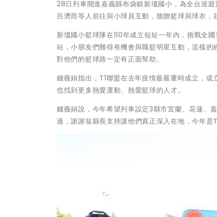
28日列車開進嘉義縣布袋鎮新塭國小，為全台巡迴
呂濟而等人前往與小球員互動，致贈籃球與球衣，
新塭國小籃球隊在110年成立短短一年內，挑戰全
站，小朋友們難得有機會與職籃明星互動，這樣的
對他們的籃球路一定有正面幫助。
錢薇娟指出，T1聯盟在去年疫情最嚴重時成立，
也找到更多熱愛運動、熱愛籃球的人才。
錢薇娟說，今年希望列車設定3縣市宜蘭、花蓮、
過，謝謝翁縣長支持讓他們真正深入在地，今年是T