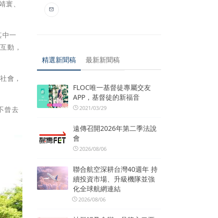
靖寰、
其中一
星互動，
精選新聞稿
最新新聞稿
之社會，
FLOC唯一基督徒專屬交友
APP，基督徒的新福音
2021/03/29
不曾去
遠傳召開2026年第二季法說
會
2026/08/06
聯合航空深耕台灣40週年 持
續投資市場、升級機隊並強
化全球航網連結
2026/08/06