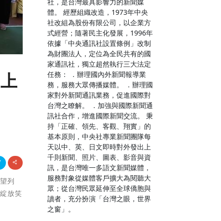
社，是台灣最具影響力的新聞媒
體。 經歷組織改造，1973年中央
社改組為股份有限公司，以企業方
式經營；隨著民主化發展，1996年
依據「中央通訊社設置條例」改制
為財團法人，定位為全民共有的國
家通訊社，獨立超然執行三大法定
任務： ．辦理國內外新聞報導業
球上
務，服務大眾傳播媒體。 ．辦理國
家對外新聞通訊業務，促進國際對
台灣之瞭解。 ．加強與國際新聞通
訊社合作，增進國際新聞交流。 秉
持「正確、領先、客觀、翔實」的
基本原則，中央社專業新聞團隊每
天以中、英、日文即時對外發出上
千則新聞、照片、圖表、影音與資
訊，是台灣唯一多語文新聞媒體，
服務對象從媒體客戶擴大為閱聽大
希望列
眾；從台灣民眾延伸至全球僑胞與
中綻放笑
讀者，充分扮演「台灣之眼，世界
之窗」。