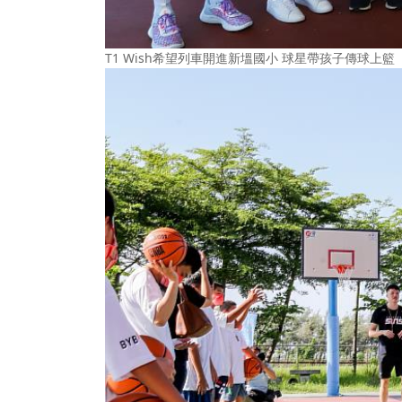
T1 Wish希望列車開進新塭國小 球星帶孩子傳球上籃