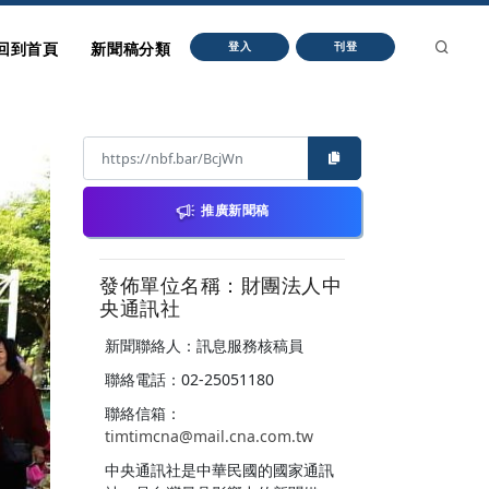
回到首頁
新聞稿分類
登入
刊登
推廣新聞稿
發佈單位名稱：財團法人中
央通訊社
新聞聯絡人：訊息服務核稿員
聯絡電話：02-25051180
聯絡信箱：
timtimcna@mail.cna.com.tw
中央通訊社是中華民國的國家通訊