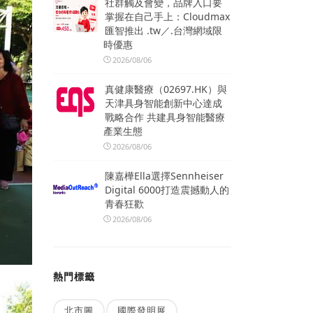
社群觸及會變，品牌入口要
掌握在自己手上：Cloudmax
匯智推出 .tw／.台灣網域限
時優惠
2026/08/06
真健康醫療（02697.HK）與
天津具身智能創新中心達成
戰略合作 共建具身智能醫療
產業生態
2026/08/06
陳嘉樺Ella選擇Sennheiser
Digital 6000打造震撼動人的
青春狂歡
2026/08/06
熱門標籤
北市圖
國際發明展