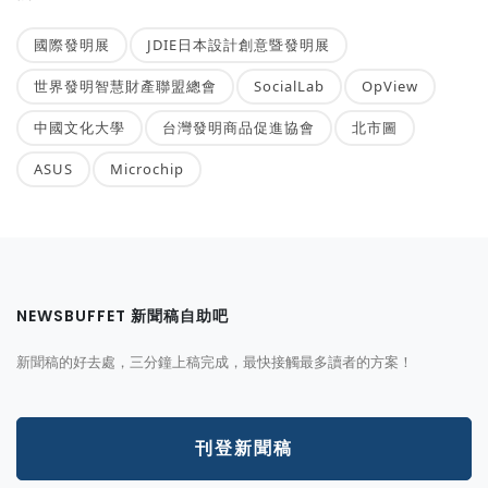
國際發明展
JDIE日本設計創意暨發明展
世界發明智慧財產聯盟總會
SocialLab
OpView
中國文化大學
台灣發明商品促進協會
北市圖
ASUS
Microchip
NEWSBUFFET 新聞稿自助吧
新聞稿的好去處，三分鐘上稿完成，最快接觸最多讀者的方案！
刊登新聞稿