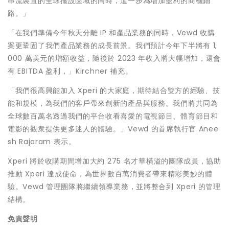
串流裝置的全球擺設區域的同時，進一步為增加盈利的商機鋪
路。」
「在我們準備今年秋天分離 IP 和產品業務的同時，Vewd 收購
案更鞏固了我們產品業務的成長前景。我們預計今年下半將有 1,
000 萬美元的增額收益，隨後於 2023 年收入將大幅增加，還會
有 EBITDA 盈利，」Kirchner 補充。
「我們很高興能加入 Xperi 的大家庭，期待結合雙方的經驗、技
能和規模，為我們的客戶帶來創新的產品與服務。我們將共同為
全球數百萬名透過我們的平台收看喜愛的電視節目、體育節目和
電影的觀衆提供更多迷人的體驗。」Vewd 的首席執行官 Anee
sh Rajaram 表示。
Xperi 將於收購期間增加大約 275 名才華橫溢的團隊成員，協助
推動 Xperi 達成使命，為世界數百萬消費者帶來精彩美妙的體
驗。Vewd 管理團隊將繼續領導業務，並將整合到 Xperi 的管理
結構。
免責聲明