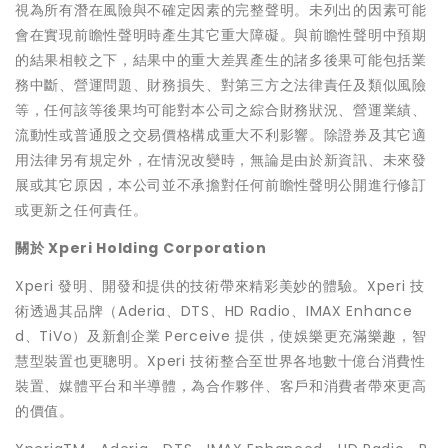
視為所有潛在風險與不確定因素的完整聲明。未列出的因素可能
會在實現前瞻性聲明時產生其它重大障礙。與前瞻性聲明中預期
的結果相較之下，結果中的重大差異產生的諸多後果可能包括業
務中斷、營運問題、財務損失、對第三方之法律責任及類似風險
等，任何該等後果均可能對本公司之綜合財務狀況、營運業績、
流動性或普通股之交易價格構成重大不利影響。除證券及其它適
用法律另有規定外，在情況改變時，無論是由於新資訊、未來發
展或其它原因，本公司並不承擔對任何前瞻性聲明公開進行修訂
或更新之任何責任。
關於 Xperi Holding Corporation
Xperi 發明、開發和提供的技術帶來精彩美妙的體驗。Xperi 技
術透過其品牌（Aderia、DTS、HD Radio、IMAX Enhance
d、TiVo）及新創企業 Perceive 提供，使娛樂更充滿樂趣，智
慧型裝置也更聰明。Xperi 技術整合至世界各地數十億台消費性
裝置、媒體平台和半導體，為合作夥伴、客戶和消費者帶來更高
的價值。