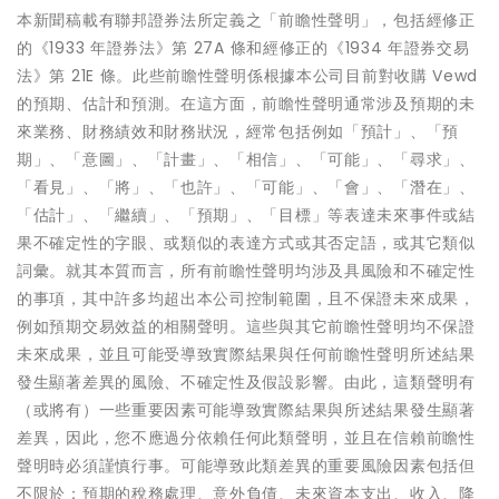
本新聞稿載有聯邦證券法所定義之「前瞻性聲明」，包括經修正
的《1933 年證券法》第 27A 條和經修正的《1934 年證券交易
法》第 21E 條。此些前瞻性聲明係根據本公司目前對收購 Vewd
的預期、估計和預測。在這方面，前瞻性聲明通常涉及預期的未
來業務、財務績效和財務狀況，經常包括例如「預計」、「預
期」、「意圖」、「計畫」、「相信」、「可能」、「尋求」、
「看見」、「將」、「也許」、「可能」、「會」、「潛在」、
「估計」、「繼續」、「預期」、「目標」等表達未來事件或結
果不確定性的字眼、或類似的表達方式或其否定語，或其它類似
詞彙。就其本質而言，所有前瞻性聲明均涉及具風險和不確定性
的事項，其中許多均超出本公司控制範圍，且不保證未來成果，
例如預期交易效益的相關聲明。這些與其它前瞻性聲明均不保證
未來成果，並且可能受導致實際結果與任何前瞻性聲明所述結果
發生顯著差異的風險、不確定性及假設影響。由此，這類聲明有
（或將有）一些重要因素可能導致實際結果與所述結果發生顯著
差異，因此，您不應過分依賴任何此類聲明，並且在信賴前瞻性
聲明時必須謹慎行事。可能導致此類差異的重要風險因素包括但
不限於：預期的稅務處理、意外負債、未來資本支出、收入、降