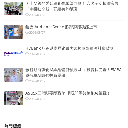
天上父親的愛延續化作希望力量！ 六名子女捐贈家扶
「南投映全號」延續善的循環
2026/08/08
鎧應 AudienceSense 臉部辨識功能上市
2026/08/07
HDBank 取得越南歷來最大規模國際銀團社會貸款
2026/08/07
創智動能強化AI與經營雙軸競爭力 投資長受臺大EMBA
邀分享AI時代投資思維
2026/08/07
ASUSx三麗鷗耍酷聯萌 潮玩開學祭搶抱AI筆電！
2026/08/07
熱門標籤