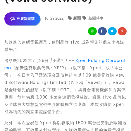
Jul 29,2022
新聞
新聞時事
推廣新聞稿
加速進入連網電視產業，使副品牌 TiVo 成為領先的獨立串流媒
體平台
洛杉磯
2022年7月29日
/美通社/ --
Xperi Holding Corporat
ion
（納斯達克股票代碼：XPER）（以下稱「Xperi」或「本公
司」）今日宣佈已透過現金及債務組合以 1.09 億美元收購 Vew
d Software Holdings Limited（以下稱「Vewd」）。Vewd
是全球領先的越頂（以下稱「OTT」）與拼合電視機解決方案供
應商，每年供應 3,000 多萬台連網電視裝置。透過 TiVo 品牌以
及全球最大智慧型電視中介軟體獨立供應商，本次收購使 Xperi
成為領先的獨立串流媒體平台。
此外，本次交易使 Xperi 得以存取約 1,500 萬台已安裝於歐洲地
區的裝置，可啟用來創造營收，包括啟用廣告支援的免費電視服