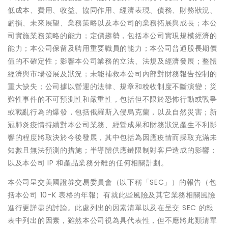
低成本、費用、收益、協同作用、經濟表現、債務、財務狀況、
虧損、未來展望、業務策略以及本公司的業務拓展與成長；本公
司實施業務策略的能力；定價趨勢，包括本公司實現規模經濟的
能力；本公司保留及聘用重要職員的能力；本公司普通股長期價
值的不確定性；影響本公司業務的立法、法規及經濟發展；整體
經濟與市場發展及狀況；未能補救本公司內部對財務報告控制的
重大缺失；公司據以營運的法律、規章和稅收制度不斷演變；災
難性事件的不可預測性和嚴重性，包括但不限於恐怖行動或戰爭
或戰亂行為的爆發，包括俄羅斯入侵烏克蘭，以及自然災害；新
冠肺炎疫情持續對本公司業務、經營成果和財務狀況產生不利影
響的程度將取決於今後發展，其中包括為因應疫情而採取充滿未
知數且無法預測的措施；半導體供應鏈限制對客戶造成的影響；
以及本公司 IP 和產品業務分離的任何相關計劃。
本公司呈交美國證券交易委員會（以下稱「SEC」）的報告（包
括本公司 10-K 表格的年報）有就此些風險及其它業務相關風險
進行更詳盡的討論。此處列出的因素清單以及在呈交 SEC 的報
表中列出的因素，雖然本公司視為具代表性，但不應將此類清單