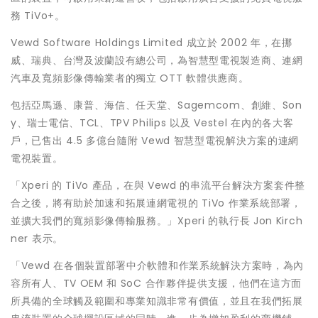
務 TiVo+。
Vewd Software Holdings Limited 成立於 2002 年，在挪
威、瑞典、台灣及波蘭設有總公司，為智慧型電視製造商、連網
汽車及寬頻影像傳輸業者的獨立 OTT 軟體供應商。
包括亞馬遜、康普、海信、任天堂、Sagemcom、創維、Son
y、瑞士電信、TCL、TPV Philips 以及 Vestel 在內的各大客
戶，已售出 4.5 多億台隨附 Vewd 智慧型電視解決方案的連網
電視裝置。
「Xperi 的 TiVo 產品，在與 Vewd 的串流平台解決方案套件整
合之後，將有助於加速和拓展連網電視的 TiVo 作業系統部署，
並擴大我們的寬頻影像傳輸服務。」Xperi 的執行長
Jon Kirch
ner
表示。
「Vewd 在各個裝置部署中介軟體和作業系統解決方案時，為內
容所有人、TV OEM 和 SoC 合作夥伴提供支援，他們在這方面
所具備的全球觸及範圍和專業知識非常有價值，並且在我們拓展