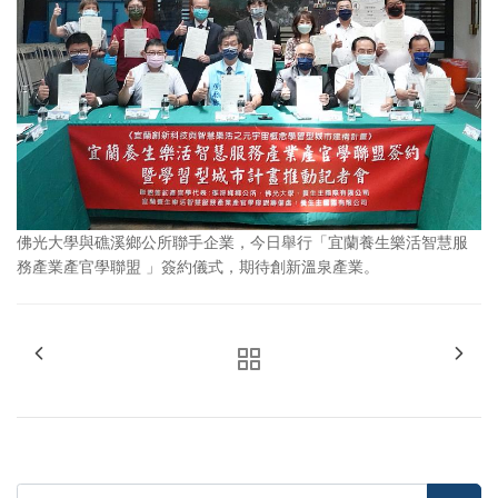
佛光大學與礁溪鄉公所聯手企業，今日舉行「宜蘭養生樂活智慧服
務產業產官學聯盟 」簽約儀式，期待創新溫泉產業。