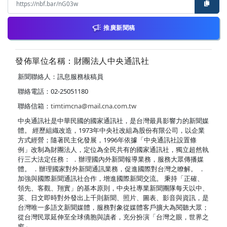
推廣新聞稿
發佈單位名稱：財團法人中央通訊社
新聞聯絡人：訊息服務核稿員
聯絡電話：02-25051180
聯絡信箱：
timtimcna@mail.cna.com.tw
中央通訊社是中華民國的國家通訊社，是台灣最具影響力的新聞媒
體。 經歷組織改造，1973年中央社改組為股份有限公司，以企業
方式經營；隨著民主化發展，1996年依據「中央通訊社設置條
例」改制為財團法人，定位為全民共有的國家通訊社，獨立超然執
行三大法定任務： ．辦理國內外新聞報導業務，服務大眾傳播媒
體。 ．辦理國家對外新聞通訊業務，促進國際對台灣之瞭解。 ．
加強與國際新聞通訊社合作，增進國際新聞交流。 秉持「正確、
領先、客觀、翔實」的基本原則，中央社專業新聞團隊每天以中、
英、日文即時對外發出上千則新聞、照片、圖表、影音與資訊，是
台灣唯一多語文新聞媒體，服務對象從媒體客戶擴大為閱聽大眾；
從台灣民眾延伸至全球僑胞與讀者，充分扮演「台灣之眼，世界之
窗」。