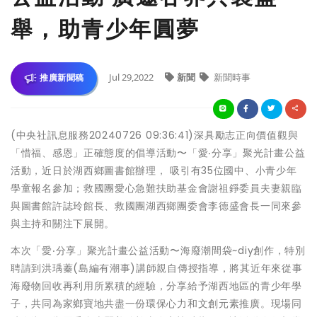
舉，助青少年圓夢
Jul 29,2022
新聞
新聞時事
推廣新聞稿
(中央社訊息服務20240726 09:36:41)深具勵志正向價值觀與
「惜福、感恩」正確態度的倡導活動〜「愛‧分享」聚光計畫公益
活動，近日於湖西鄉圖書館辦理， 吸引有35位國中、小青少年
學童報名參加；救國團愛心急難扶助基金會謝祖錚委員夫妻親臨
與圖書館許誌玲館長、救國團湖西鄉團委會李德盛會長一同來參
與主持和關注下展開。
本次「愛‧分享」聚光計畫公益活動〜海廢潮間袋~diy創作，特別
聘請到洪瑀蓁(島編有潮事)講師親自傳授指導，將其近年來從事
海廢物回收再利用所累積的經驗，分享給予湖西地區的青少年學
子，共同為家鄉寶地共盡一份環保心力和文創元素推廣。現場同