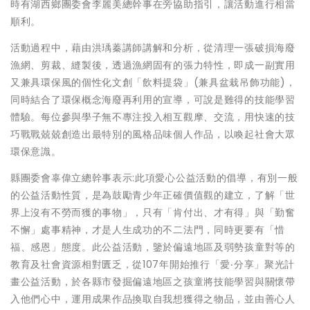
時有湖西鄉團委會李麗美總幹事在旁協助指引，讓活動進行相當
順利。
活動過程中，藉由洪瑀蓁講師講解和分析，從清理一張破損海廢
漁網、剪裁、縫製後，透過漁網固有的張力特性，即成一副實用
又兼具環保風的個性化文創「飲料提袋」(兼具盆栽吊飾功能)，
同時結合了環保概念海廢再利用的宣導，可說是難得的技能學習
體驗。每位參與學子無不專注投入相互觀摩、交流，用快速的技
巧戰戰兢兢創造出最特別的風格品味個人作品，以喚起社會大眾
環保意識。
縣團委會辜偉立總幹事表示:此項愛心公益活動的倡導，有別一般
的公益活動性質，是為鼓勵青少年正確價值觀的建立，了解「世
界上沒有不勞而獲的事物」，只有「肯付出、才有得」與「勤奮
不懈」處事精神，才是人生成功的不二法門，同時更要有「惜
福、感恩」態度。此公益活動，鑒於偏遠地區及弱勢孩童對等的
教育及社會資源相對匱乏，從107年開始推行「愛‧分享」聚光計
畫公益活動，於各縣市發掘偏遠地區之孩童將技能學習與關懷帶
入他們心中，運用成果作品換取自我想獲得之物品，並由善心人