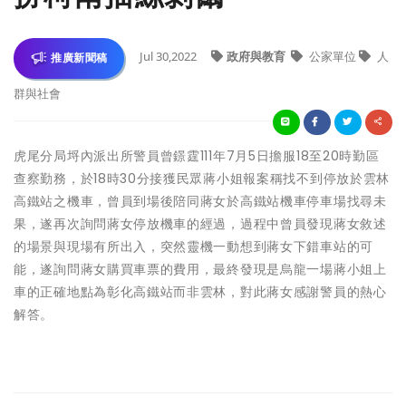
Jul 30,2022
政府與教育
公家單位
人
推廣新聞稿
群與社會
虎尾分局埒內派出所警員曾鐛霆111年7月5日擔服18至20時勤區
查察勤務，於18時30分接獲民眾蔣小姐報案稱找不到停放於雲林
高鐵站之機車，曾員到場後陪同蔣女於高鐵站機車停車場找尋未
果，遂再次詢問蔣女停放機車的經過，過程中曾員發現蔣女敘述
的場景與現場有所出入，突然靈機一動想到蔣女下錯車站的可
能，遂詢問蔣女購買車票的費用，最終發現是烏龍一場蔣小姐上
車的正確地點為彰化高鐵站而非雲林，對此蔣女感謝警員的熱心
解答。