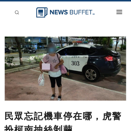
回到首頁
新聞稿分類
登入
刊登
民眾忘記機車停在哪，虎警
扮柯南抽絲剝繭