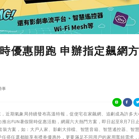
限時優惠開跑 申辦指定飆網
時事
迎接酷夏到來，近期氣象局持續發布高溫特報，促使宅在家飆網、追劇成為許多
推出FUN暑假限時促惠活動，網羅六大熱門方案，即日起至8月7日
定套裝方案，如：大戶人家、影劇大排檔、智慧音箱、智慧遙控器、智
用戶任搭任選都能享有禮券優惠外，更要滿足不同用戶的家用寬頻需求，