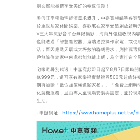
朋友都能盡情享受美好的暢速假期！
暑假旺季帶動宅經濟需求攀升，中嘉寬頻瞄準各類
於重視居家休閒娛樂、喜歡宅在家享受追劇放鬆時光的客
V三大串流影音平台無限暢影，海內外強檔收視內
也能透過「智慧遙控器」遠端遙控操作家電，或使
活；而因應透天厝或大坪數的聯網需求，則推薦選擇「
戶無論位於家中何處都能無縫上網，為全家打造全
宅家避暑別錯過！中嘉寬頻即日起至8月7日限時開跑
低999元，還可享有家樂福實體禮券500元超值
期再加贈「數位加值頻道闔家餐」、「免費上網時
化裝機服務，且由專人至現場安裝與設定，並於現
生活。
‧ 申辦網址：
https://www.homeplus.net.tw/d