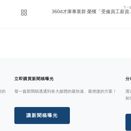
下一
360d才庫事業群 榮獲「受僱員工薪資..
立即購買新聞稿曝光
分
者的
發一篇新聞稿透通到各大媒體的最快速、最便捷的方案！
透
如
讓新聞稿曝光