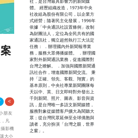
社，是台灣最具影響力的新聞媒
體。 經歷組織改造，1973年中央
社改組為股份有限公司，以企業方
式經營；隨著民主化發展，1996年
依據「中央通訊社設置條例」改制
為財團法人，定位為全民共有的國
家通訊社，獨立超然執行三大法定
任務： ．辦理國內外新聞報導業
方案
務，服務大眾傳播媒體。 ．辦理國
家對外新聞通訊業務，促進國際對
台灣之瞭解。 ．加強與國際新聞通
訊社合作，增進國際新聞交流。 秉
持「正確、領先、客觀、翔實」的
基本原則，中央社專業新聞團隊每
天以中、英、日文即時對外發出上
千則新聞、照片、圖表、影音與資
訊，是台灣唯一多語文新聞媒體，
服務對象從媒體客戶擴大為閱聽大
大小朋友
眾；從台灣民眾延伸至全球僑胞與
止，凡
讀者，充分扮演「台灣之眼，世界
慧攝影機
之窗」。
讓大小