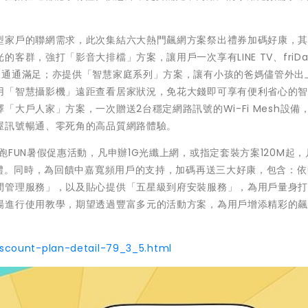
型家戶的聯網需求，此次集結六大熱門飆網方案祭出禮券加碼好康，
群，強打「影音大排檔」方案，讓用戶一次享有LINE TV、friDay
容通通滿足；亦提供「智慧家庭系列」方案，讓有小孩的爸媽儘管外出
用「智慧攝影機」遠距查看居家狀況，免花大錢即可享有便利省心的
大戶人家」方案，一次贈送2台穩定網路訊號的Wi-Fi Mesh設備
屋訊號暢通、零死角的高品質網路體驗。
FUN暑假促惠活動，凡申辦1G光纖上網，或指定套裝方案120M起，
好禮。同時，為回饋中嘉寬頻用戶的支持，加碼再送三大好康，包含：
間管理服務」，以及貼心提供「五星級到府安裝服務」，為用戶量身
場進行使用教學，期望透過豐富多元的活動方案，為用戶增添精彩的
iscount-plan-detail-79_3_5.html