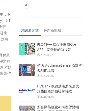
其中，對
、LiT
上班，
精選新聞稿
最新新聞稿
智慧生
，讓用
FLOC唯一基督徒專屬交友
APP，基督徒的新福音
月付最
2021/03/29
依申辦約
鎧應 AudienceSense 臉部辨
打造客製
識功能上市
飆網暑假
2026/08/07
HDBank 取得越南歷來最大
規模國際銀團社會貸款
2026/08/07
創智動能強化AI與經營雙軸