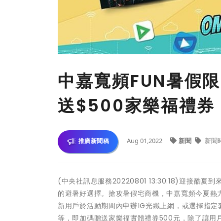
中嘉寬頻FUN暑假
送$500家樂福禮券
Aug 01,2022
新聞
新聞
推廣新聞稿
(中央社訊息服務20220801 13:30:18)
的避暑好選擇。搶攻暑假宅商機，中嘉寬頻今夏熱力
新用戶於活動期間內申辦1G光纖上網，或選擇指
等，即加碼贈送家樂福實體禮券500元，除了讓