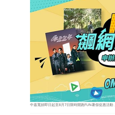
中嘉寬頻即日起至8月7日限時開跑FUN暑假促惠活動