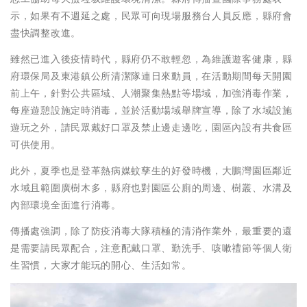
示，如果有不週延之處，民眾可向現場服務台人員反應，縣府會
盡快調整改進。
雖然已進入後疫情時代，縣府仍不敢輕忽，為維護遊客健康，縣
府環保局及東港鎮公所清潔隊連日來動員，在活動期間每天開園
前上午，針對公共區域、人潮聚集熱點等場域，加強消毒作業，
每座遊憩設施定時消毒，並於活動場域舉牌宣導，除了水域設施
遊玩之外，請民眾戴好口罩及禁止邊走邊吃，園區內設有共食區
可供使用。
此外，夏季也是登革熱病媒蚊孳生的好發時機，大鵬灣園區鄰近
水域且範圍廣樹木多，縣府也對園區公廁的周邊、樹叢、水溝及
內部環境全面進行消毒。
傳播處強調，除了防疫消毒大隊積極的清消作業外，最重要的還
是需要請民眾配合，注意配戴口罩、勤洗手、咳嗽禮節等個人衛
生習慣，大家才能玩的開心、生活如常。