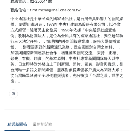
聯絡電話：02-25051180
聯絡信箱：
timtimcna@mail.cna.com.tw
中央通訊社是中華民國的國家通訊社，是台灣最具影響力的新聞媒
體。 經歷組織改造，1973年中央社改組為股份有限公司，以企業
方式經營；隨著民主化發展，1996年依據「中央通訊社設置條
例」改制為財團法人，定位為全民共有的國家通訊社，獨立超然執
行三大法定任務： ．辦理國內外新聞報導業務，服務大眾傳播媒
體。 ．辦理國家對外新聞通訊業務，促進國際對台灣之瞭解。 ．
加強與國際新聞通訊社合作，增進國際新聞交流。 秉持「正確、
領先、客觀、翔實」的基本原則，中央社專業新聞團隊每天以中、
英、日文即時對外發出上千則新聞、照片、圖表、影音與資訊，是
台灣唯一多語文新聞媒體，服務對象從媒體客戶擴大為閱聽大眾；
從台灣民眾延伸至全球僑胞與讀者，充分扮演「台灣之眼，世界之
窗」。
精選新聞稿
最新新聞稿