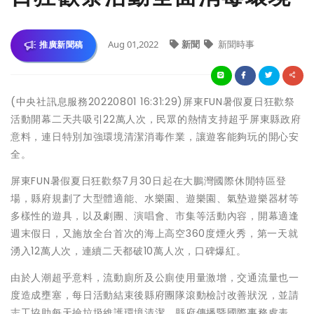
Aug 01,2022
新聞
新聞時事
推廣新聞稿
(中央社訊息服務20220801 16:31:29)屏東FUN暑假夏日狂歡祭
活動開幕二天共吸引22萬人次，民眾的熱情支持超乎屏東縣政府
意料，連日特別加強環境清潔消毒作業，讓遊客能夠玩的開心安
全。
屏東FUN暑假夏日狂歡祭7月30日起在大鵬灣國際休閒特區登
場，縣府規劃了大型體適能、水樂園、遊樂園、氣墊遊樂器材等
多樣性的遊具，以及劇團、演唱會、市集等活動內容，開幕適逢
週末假日，又施放全台首次的海上高空360度煙火秀，第一天就
湧入12萬人次，連續二天都破10萬人次，口碑爆紅。
由於人潮超乎意料，流動廁所及公廁使用量激增，交通流量也一
度造成壅塞，每日活動結束後縣府團隊滾動檢討改善狀況，並請
志工協助每天撿垃圾維護環境清潔。縣府傳播暨國際事務處表