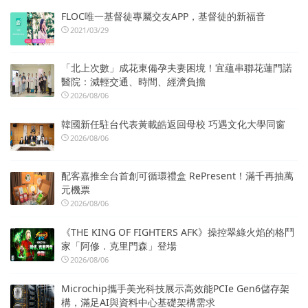
FLOC唯一基督徒專屬交友APP，基督徒的新福音
2021/03/29
「北上次數」成花東備孕夫妻困境！宜蘊串聯花蓮門諾
醫院：減輕交通、時間、經濟負擔
2026/08/06
韓國新任駐台代表黃載皓返回母校 巧遇文化大學同窗
2026/08/06
配客嘉推全台首創可循環禮盒 RePresent！滿千再抽萬
元機票
2026/08/06
《THE KING OF FIGHTERS AFK》操控翠綠火焰的格鬥
家「阿修．克里門森」登場
2026/08/06
Microchip攜手美光科技展示高效能PCIe Gen6儲存架
構，滿足AI與資料中心基礎架構需求