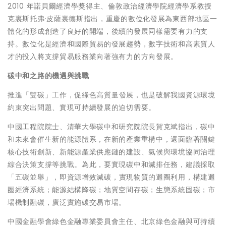
2010 年諾貝爾經濟學獎得主、倫敦政治經濟學院經濟學系教授
克裏斯托弗·皮薩裏德斯指出，重慶的數位化發展為東西部地區一
體化的形成創造了良好的開端，後續的發展同樣需要有力的支
持。數位化是經濟和國際貿易的發展趨勢，數字技術和高素質人
才的投入將支撐貿易服務業向著強有力的方向發展。
碳
中和之路的機遇與挑戰
推進
「
雙碳
」
工作，促綠色高質量發展，也是破解我國資源環境
約束突出問題、實現可持續發展的迫切需要。
中國工程院院士、清華大學碳中和研究院院長賀克斌指出，碳中
和未來會催生新的能源體系，在新的產業重構中，還面臨著關鍵
核心技術創新、新能源產業供應鏈的建設、氣候與環境協同治理
綜合決策支撐等挑戰。為此，要實現碳中和減排任務，建議採取
「
五碳並舉
」
，即資源增效減碳，實現物質的迴圈利用，構建迴
圈經濟系統；能源結構降碳；地質空間存碳；生態系統固碳；市
場機制融碳，廣泛實施碳交易市場。
中國金融學會綠色金融專業委員會主任、北京綠色金融與可持續