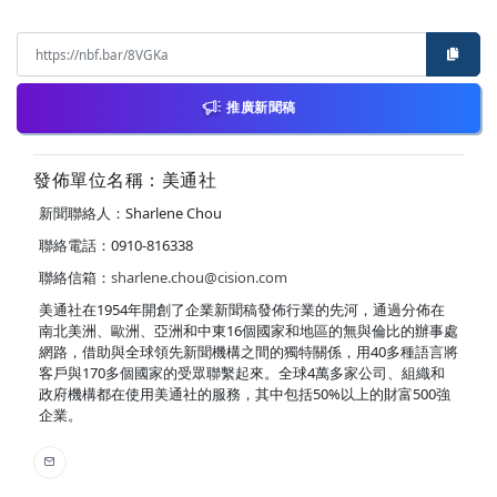
推廣新聞稿
發佈單位名稱：美通社
新聞聯絡人：Sharlene Chou
聯絡電話：0910-816338
聯絡信箱：
sharlene.chou@cision.com
美通社在1954年開創了企業新聞稿發佈行業的先河，通過分佈在
南北美洲、歐洲、亞洲和中東16個國家和地區的無與倫比的辦事處
網路，借助與全球領先新聞機構之間的獨特關係，用40多種語言將
客戶與170多個國家的受眾聯繫起來。全球4萬多家公司、組織和
政府機構都在使用美通社的服務，其中包括50%以上的財富500強
企業。