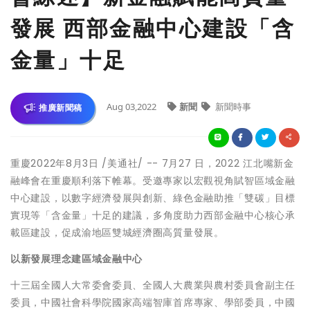
發展 西部金融中心建設「含
金量」十足
Aug 03,2022
新聞
新聞時事
推廣新聞稿
重慶
2022年8月3日
/美通社/ --
7月
27 日，2022 江北嘴新金
融峰會在重慶順利落下帷幕。受邀專家以宏觀視角賦智區域金融
中心建設，以數字經濟發展與創新、綠色金融助推
「
雙碳
」
目標
實現等
「
含金量
」
十足的建議，多角度助力西部金融中心核心承
載區建設，促成渝地區雙城經濟圈高質量發展。
以
新發展理念建區域金融中心
十三屆全國人大常委會委員、全國人大農業與農村委員會副主任
委員，中國社會科學院國家高端智庫首席專家、學部委員，中國