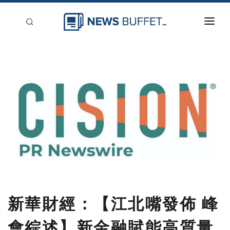
回到首頁
新聞稿分類
登入
刊登
新華財經：【江北嘴發佈 峰
會綜述】新金融賦能高質量