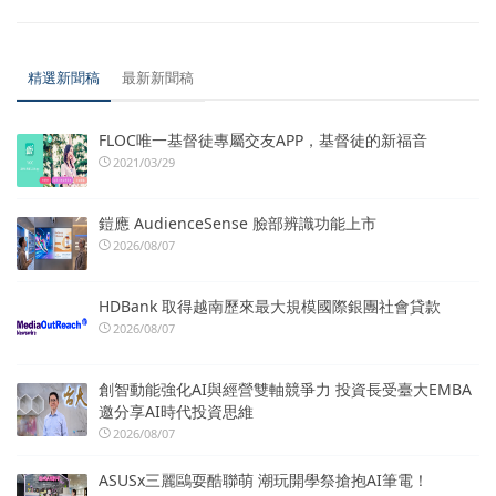
精選新聞稿
最新新聞稿
FLOC唯一基督徒專屬交友APP，基督徒的新福音
2021/03/29
鎧應 AudienceSense 臉部辨識功能上市
2026/08/07
HDBank 取得越南歷來最大規模國際銀團社會貸款
2026/08/07
創智動能強化AI與經營雙軸競爭力 投資長受臺大EMBA
邀分享AI時代投資思維
2026/08/07
ASUSx三麗鷗耍酷聯萌 潮玩開學祭搶抱AI筆電！