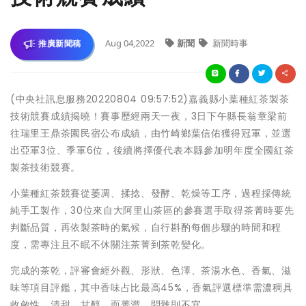
Aug 04,2022
新聞
新聞時事
推廣新聞稿
(中央社訊息服務20220804 09:57:52)嘉義縣小葉種紅茶製茶
技術競賽成績揭曉！賽事歷經兩天一夜，3日下午縣長翁章梁前
往瑞里王鼎茶園民宿公布成績，由竹崎鄉葉信佑獲得冠軍，並選
出亞軍3位、季軍6位，後續將擇優代表本縣參加明年度全國紅茶
製茶技術競賽。
小葉種紅茶競賽從萎凋、揉捻、發酵、乾燥等工序，過程採傳統
純手工製作，30位來自大阿里山茶區的參賽選手取得茶菁時要先
判斷品質，再依製茶時的氣候，自行斟酌每個步驟的時間和程
度，需專注且不眠不休關注茶菁到茶乾變化。
完成的茶乾，評審會經外觀、形狀、色澤、茶湯水色、香氣、滋
味等項目評鑑，其中香味占比最高45%，香氣評選標準需濃稠具
收斂性，清甜、甘醇，而菁澀、悶雜則不宜。