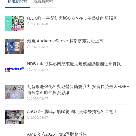
精選新聞稿
最新新聞稿
FLOC唯一基督徒專屬交友APP，基督徒的新福音
2021/03/29
鎧應 AudienceSense 臉部辨識功能上市
2026/08/07
HDBank 取得越南歷來最大規模國際銀團社會貸款
2026/08/07
創智動能強化AI與經營雙軸競爭力 投資長受臺大EMBA
邀分享AI時代投資思維
2026/08/07
ASUSx三麗鷗耍酷聯萌 潮玩開學祭搶抱AI筆電！
2026/08/07
AMD公佈2026年第2季財務報告