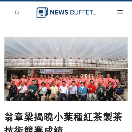
回到首頁
新聞稿分類
登入
刊登
翁章梁揭曉小葉種紅茶製茶
技術競賽成績