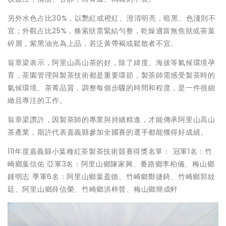
另外水色占比30%，以艷紅或橙紅、澄清明亮，暗黑、色淺則不
宜；外觀占比25%，條索狀需緊結勻整，乾燥適當無焦狀或茶葉
碎屑，紫黑油光為上品，若泛黃帶褐或鬆散者不宜。
翁章梁表示，阿里山高山茶的好，除了緯度、海拔等氣候環境孕
育，茶園管理與製茶技術都是重要環節，製茶師需感受製茶時的
氣候環境、茶菁品質，調整每個步驟的時間和程度，是一件很細
緻且專注的工作。
翁章梁讚許，因製茶師的專業與持續精進，才能傳承阿里山高山
茶產業，期許代表嘉義縣參加全國賽的選手都能獲得好成績。
111年度嘉義縣小葉種紅茶製茶技術競賽得獎名單： 冠軍1名：竹
崎鄉葉信佑 亞軍3名：阿里山鄉陳家興、番路鄉李柏儀、梅山鄉
鍾明志 季軍6名：阿里山鄉葉盈德、竹崎鄉鄭捷錡、竹崎鄉郭紋
廷、阿里山鄉薛信榮、竹崎鄉洪梓晉、梅山鄉簡成軒