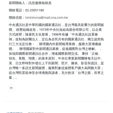
新聞聯絡人：訊息服務核稿員
聯絡電話：02-25051180
聯絡信箱：
timtimcna@mail.cna.com.tw
中央通訊社是中華民國的國家通訊社，是台灣最具影響力的新聞媒
體。 經歷組織改造，1973年中央社改組為股份有限公司，以企業
方式經營；隨著民主化發展，1996年依據「中央通訊社設置條
例」改制為財團法人，定位為全民共有的國家通訊社，獨立超然執
行三大法定任務： ．辦理國內外新聞報導業務，服務大眾傳播媒
體。 ．辦理國家對外新聞通訊業務，促進國際對台灣之瞭解。 ．
加強與國際新聞通訊社合作，增進國際新聞交流。 秉持「正確、
領先、客觀、翔實」的基本原則，中央社專業新聞團隊每天以中、
英、日文即時對外發出上千則新聞、照片、圖表、影音與資訊，是
台灣唯一多語文新聞媒體，服務對象從媒體客戶擴大為閱聽大眾；
從台灣民眾延伸至全球僑胞與讀者，充分扮演「台灣之眼，世界之
窗」。