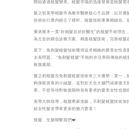
開始通過植髮變美。植髮市場的迅速發展是植髮需
髮之初美學植髮作為雍禾醫療核心子品牌，以百萬
技術在行業內樹立了標杆。植髮技術逐漸精細化、
秉承雍禾一貫“好植髮在於好醫生”的植髮手術理念
為主旨的聯合診療方案。精進植髮技術，完善植髮
當下，免剃髮植髮技術獲得追求精緻的愛美女性喜
太長問題。 “免剃髮植髮”手術的存活率與傳統的植
恢復週期。
髮之初植髮在免剃髮植髮技術有三大優勢：第一，
夠保留原有的小絨髮。這對於天生大腦門或者後天
果、不想等待對恢復期時長有要求的愛美女性也都
美學大師指導，植髮專家坐鎮，不剃髮植髮技術加
給女性髮友帶來更多的魅力驚喜！
脫髮、生髮聯繫我們❤️