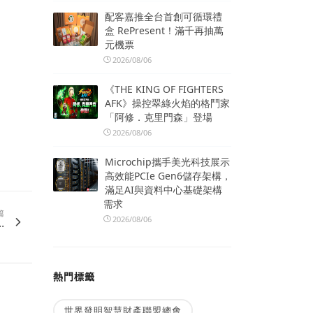
配客嘉推全台首創可循環禮
盒 RePresent！滿千再抽萬
元機票
2026/08/06
《THE KING OF FIGHTERS
AFK》操控翠綠火焰的格鬥家
「阿修．克里門森」登場
2026/08/06
Microchip攜手美光科技展示
高效能PCIe Gen6儲存架構，
滿足AI與資料中心基礎架構
需求
篇
2026/08/06
.
熱門標籤
世界發明智慧財產聯盟總會