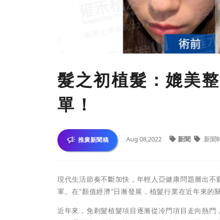
髮之初植髮：媲美整
單！
Aug 08,2022
新聞
新聞
推廣新聞稿
現代生活節奏不斷加快，年輕人亞健康問題層出不窮
軍。在“顏值經濟”日漸發展，植髮行業在近年來的
近年來，免剃髮植髮項目逐漸從冷門項目走向熱門