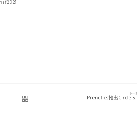
hzf2021
下一
Prenetics推出Circle S..