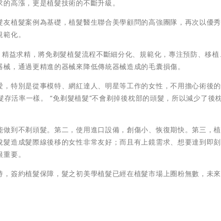
求的高漲，更是植髮技術的不斷升級。
髮友植髮案例為基礎，植髮醫生聯合美學顧問的高強團隊，再次以優
規範化。
，精益求精，將免剃髮植髮流程不斷細分化、規範化，專注預防、移植
器械，通過更精進的器械來降低傳統器械造成的毛囊損傷。
愛，特別是從事模特、網紅達人、明星等工作的女性，不用擔心術後
髮存活率一樣。 “免剃髮植髮”不會剃掉後枕部的頭髮，所以減少了後
能做到不剃頭髮。第二，使用進口設備，創傷小、恢復期快。第三，
脫髮造成髮際線後移的女性非常友好；而且有上鏡需求、想要達到即
很重要。
持，簽約植髮保障，髮之初美學植髮已經在植髮市場上圈粉無數，未