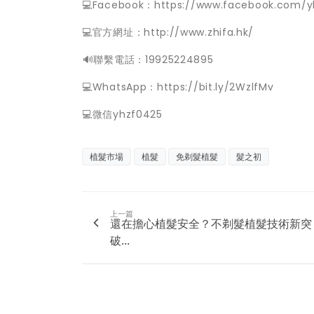
💻Facebook：https://www.facebook.com/y
💻官方網址：http://www.zhifa.hk/
️🔊聯繫電話：19925224895
💻WhatsApp：https://bit.ly/2WzlfMv
💻微信yhzf0425
植髮市場
植髮
免剃髮植髮
髮之初
上一篇
還在擔心植髮安全？不剃髮植髮技術新突
破...