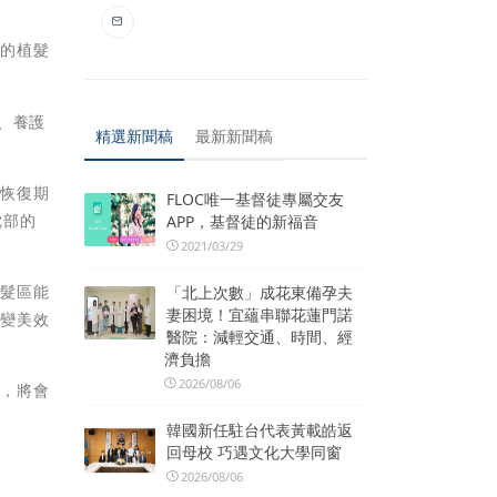
秀的植髮
、養護
精選新聞稿
最新新聞稿
的恢復期
FLOC唯一基督徒專屬交友
枕部的
APP，基督徒的新福音
2021/03/29
植髮區能
「北上次數」成花東備孕夫
妻困境！宜蘊串聯花蓮門諾
刻變美效
醫院：減輕交通、時間、經
濟負擔
2026/08/06
來，將會
韓國新任駐台代表黃載皓返
回母校 巧遇文化大學同窗
2026/08/06