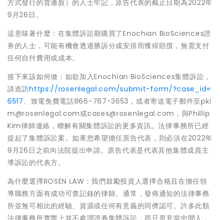
方式發行的普通股）的人士牢記，原告代表的截止日期為2022年
9月26日。
這意味著什麼：在集體訴訟期購買了Enochian BioSciences證
券的人士，可能有機會透過勝訴分成安排而獲得賠償，無需支付
任何自付費用或成本。
接下來該如何做：如欲加入Enochian BioSciences集體訴訟，
請造訪
https://rosenlegal.com/submit-form/?case_id=
6517
、致電免費電話866-767-3653，或者寄送電子郵件至pki
m@rosenlegal.com或cases@rosenlegal.com，與Phillip
Kim律師連絡，瞭解有關集體訴訟的更多資訊。法律事務所已經
提起了集體訴訟案。如果您希望擔任原告代表，則必須在2022年
9月26日之前向法院提出申請。原告代表是代表其他集體成員主
導訴訟的代表方。
為什麼選擇ROSEN LAW：我們鼓勵投資人選擇合格且在擔任領
導職務方面有成功可查記錄的律師。通常，發佈通知的法律事務
所並無可相比的經驗、資源或任何有意義的同儕認可。許多此類
法律事務所實際上並不處理證券集體訴訟，而只是充當中間人，