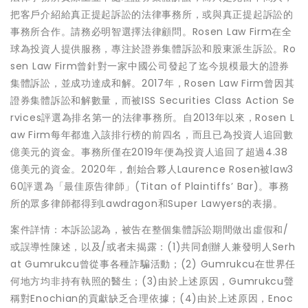
把客戶介紹給真正提起訴訟的法律事務所，或與真正提起訴訟的
事務所合作。請務必明智選擇法律顧問。Rosen Law Firm在全
球為投資人提供服務，專注於證券集體訴訟和股東派生訴訟。Ro
sen Law Firm曾針對一家中國公司發起了迄今規模最大的證券
集體訴訟，並成功達成和解。2017年，Rosen Law Firm曾因其
證券集體訴訟和解數量，而被ISS Securities Class Action Se
rvices評選為排名第一的法律事務所。自2013年以來，Rosen L
aw Firm每年都進入該排行榜的前四名，而且已為投資人追回數
億美元的資金。事務所僅在2019年便為投資人追回了超過4.38
億美元的資金。2020年，創始合夥人Laurence Rosen被law3
60評選為「最佳原告律師」(Titan of Plaintiffs’ Bar)。事務
所的眾多律師都得到Lawdragon和Super Lawyers的表揚。
案件詳情：本訴訟認為，被告在整個集體訴訟期間做出虛假和/
或誤導性陳述，以及/或者未揭露：(1)共同創辦人兼發明人Serh
at Gumrukcu曾從事各種詐騙活動；(2) Gumrukcu在世界任
何地方均非持有執照的醫生；(3)由於上述原因，Gumrukcu聲
稱對Enochian的貢獻缺乏合理依據；(4)由於上述原因，Enoc