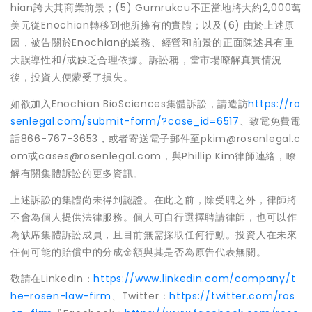
hian誇大其商業前景；(5) Gumrukcu不正當地將大約2,000萬
美元從Enochian轉移到他所擁有的實體；以及(6) 由於上述原
因，被告關於Enochian的業務、經營和前景的正面陳述具有重
大誤導性和/或缺乏合理依據。訴訟稱，當市場瞭解真實情況
後，投資人便蒙受了損失。
如欲加入Enochian BioSciences集體訴訟，請造訪
https://ro
senlegal.com/submit-form/?case_id=6517
、致電免費電
話866-767-3653，或者寄送電子郵件至pkim@rosenlegal.c
om或cases@rosenlegal.com，與Phillip Kim律師連絡，瞭
解有關集體訴訟的更多資訊。
上述訴訟的集體尚未得到認證。在此之前，除受聘之外，律師將
不會為個人提供法律服務。個人可自行選擇聘請律師，也可以作
為缺席集體訴訟成員，且目前無需採取任何行動。投資人在未來
任何可能的賠償中的分成金額與其是否為原告代表無關。
敬請在LinkedIn：
https://www.linkedin.com/company/t
he-rosen-law-firm
、Twitter：
https://twitter.com/ros