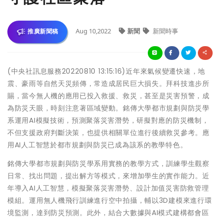
Aug 10,2022
新聞
新聞時事
推廣新聞稿
(中央社訊息服務20220810 13:15:16)近年來氣候變遷快速，地
震、豪雨等自然天災頻傳，常造成居民巨大損失。拜科技進步所
賜，當今無人機的應用已投入救援、救災，甚至是災害預警，成
為防災天眼，時刻注意著區域變動。銘傳大學都市規劃與防災學
系運用AI模擬技術，預測聚落災害潛勢，研擬對應的防災機制，
不但支援政府判斷決策，也提供相關單位進行後續救災參考。應
用AI人工智慧於都市規劃與防災已成為該系的教學特色。
銘傳大學都市規劃與防災學系用實務的教學方式，訓練學生觀察
日常、找出問題，提出解方等模式，來增加學生的實作能力。近
年導入AI人工智慧，模擬聚落災害潛勢、設計加值災害防救管理
模組。運用無人機飛行訓練進行空中拍攝，輔以3D建模來進行環
境監測，達到防災預測。此外，結合大數據與AI模式建構都會區