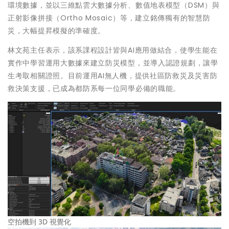
環境數據，並以三維點雲大數據分析、數值地表模型（DSM）與
正射影像拼接（Ortho Mosaic）等，建立銘傳獨有的智慧防
災，大幅提昇模擬的準確度。
林文苑主任表示，該系課程設計皆與AI應用做結合，使學生能在
實作中學習運用大數據來建立防災模型，並導入認證規劃，讓學
生考取相關證照。目前運用AI無人機，提供社區防救災及災害防
救決策支援，已成為都防系每一位同學必備的職能。
空拍機到 3D 視覺化