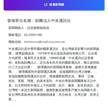
推廣新聞稿
發佈單位名稱：財團法人中央通訊社
新聞聯絡人：訊息服務核稿員
聯絡電話：02-25051180
聯絡信箱：
timtimcna@mail.cna.com.tw
中央通訊社是中華民國的國家通訊社，是台灣最具影響力的新聞媒
體。 經歷組織改造，1973年中央社改組為股份有限公司，以企業
方式經營；隨著民主化發展，1996年依據「中央通訊社設置條
例」改制為財團法人，定位為全民共有的國家通訊社，獨立超然執
行三大法定任務： ．辦理國內外新聞報導業務，服務大眾傳播媒
體。 ．辦理國家對外新聞通訊業務，促進國際對台灣之瞭解。 ．
加強與國際新聞通訊社合作，增進國際新聞交流。 秉持「正確、
領先、客觀、翔實」的基本原則，中央社專業新聞團隊每天以中、
英、日文即時對外發出上千則新聞、照片、圖表、影音與資訊，是
台灣唯一多語文新聞媒體，服務對象從媒體客戶擴大為閱聽大眾；
從台灣民眾延伸至全球僑胞與讀者，充分扮演「台灣之眼，世界之
窗」。