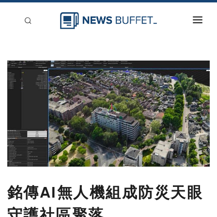
回到首頁
新聞稿分類
登入
刊登
銘傳AI無人機組成防災天眼
守護社區聚落