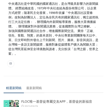
中央通訊社是中華民國的國家通訊社，是台灣最具影響力的新聞媒
體。 經歷組織改造，1973年中央社改組為股份有限公司，以企業
方式經營；隨著民主化發展，1996年依據「中央通訊社設置條
例」改制為財團法人，定位為全民共有的國家通訊社，獨立超然執
行三大法定任務： ．辦理國內外新聞報導業務，服務大眾傳播媒
體。 ．辦理國家對外新聞通訊業務，促進國際對台灣之瞭解。 ．
加強與國際新聞通訊社合作，增進國際新聞交流。 秉持「正確、
領先、客觀、翔實」的基本原則，中央社專業新聞團隊每天以中、
英、日文即時對外發出上千則新聞、照片、圖表、影音與資訊，是
台灣唯一多語文新聞媒體，服務對象從媒體客戶擴大為閱聽大眾；
從台灣民眾延伸至全球僑胞與讀者，充分扮演「台灣之眼，世界之
窗」。
精選新聞稿
最新新聞稿
FLOC唯一基督徒專屬交友APP，基督徒的新福音
2021/03/29