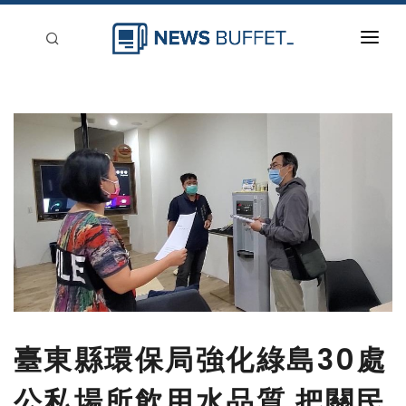
回到首頁
新聞稿分類
登入
刊登
臺東縣環保局強化綠島30處
公私場所飲用水品質 把關民