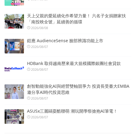
天上父親的愛延續化作希望力量！ 六名子女捐贈家扶
「南投映全號」延續善的循環
2026/08/08
鎧應 AudienceSense 臉部辨識功能上市
2026/08/07
HDBank 取得越南歷來最大規模國際銀團社會貸款
2026/08/07
創智動能強化AI與經營雙軸競爭力 投資長受臺大EMBA
邀分享AI時代投資思維
2026/08/07
ASUSx三麗鷗耍酷聯萌 潮玩開學祭搶抱AI筆電！
2026/08/07