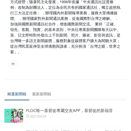
方式經營；隨著民主化發展，1996年依據「中央通訊社設置條
例」改制為財團法人，定位為全民共有的國家通訊社，獨立超然執
行三大法定任務： ．辦理國內外新聞報導業務，服務大眾傳播媒
體。 ．辦理國家對外新聞通訊業務，促進國際對台灣之瞭解。 ．
加強與國際新聞通訊社合作，增進國際新聞交流。 秉持「正確、
領先、客觀、翔實」的基本原則，中央社專業新聞團隊每天以中、
英、日文即時對外發出上千則新聞、照片、圖表、影音與資訊，是
台灣唯一多語文新聞媒體，服務對象從媒體客戶擴大為閱聽大眾；
從台灣民眾延伸至全球僑胞與讀者，充分扮演「台灣之眼，世界之
窗」。
精選新聞稿
最新新聞稿
FLOC唯一基督徒專屬交友APP，基督徒的新福音
2021/03/29