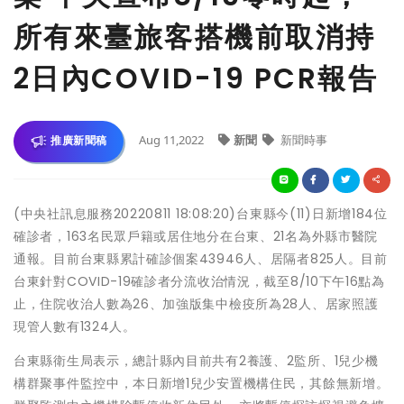
所有來臺旅客搭機前取消持
2日內COVID-19 PCR報告
Aug 11,2022
新聞
新聞時事
推廣新聞稿
(中央社訊息服務20220811 18:08:20)台東縣今(11)日新增184位
確診者，163名民眾戶籍或居住地分在台東、21名為外縣市醫院
通報。目前台東縣累計確診個案43946人、居隔者825人。目前
台東針對COVID-19確診者分流收治情況，截至8/10下午16點為
止，住院收治人數為26、加強版集中檢疫所為28人、居家照護
現管人數有1324人。
台東縣衛生局表示，總計縣內目前共有2養護、2監所、1兒少機
構群聚事件監控中，本日新增1兒少安置機構住民，其餘無新增。