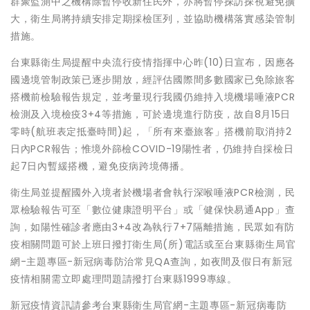
群聚監測中之機構除暫停收新住民外，亦將暫停探訪探視避免擴
大，衛生局將持續安排定期採檢匡列，並協助機構落實感染管制
措施。
台東縣衛生局提醒中央流行疫情指揮中心昨(10)日宣布，因應各
國邊境管制政策已逐步開放，經評估國際間多數國家已免除旅客
搭機前檢驗報告規定，並考量現行我國仍維持入境機場唾液PCR
檢測及入境檢疫3+4等措施，可於邊境進行防疫，故自8月15日
零時(航班表定抵臺時間)起，「所有來臺旅客」搭機前取消持2
日內PCR報告；惟境外篩檢COVID-19陽性者，仍維持自採檢日
起7日內暫緩搭機，避免疫病跨境傳播。
衛生局並提醒國外入境者於機場者會執行深喉唾液PCR檢測，民
眾檢驗報告可至「數位健康證明平台」或「健保快易通App」查
詢，如陽性確診者應由3+4改為執行7+7隔離措施，民眾如有防
疫相關問題可於上班日撥打衛生局(所)電話或至台東縣衛生局官
網-主題專區-新冠病毒防治常見QA查詢，如夜間及假日有新冠
疫情相關需立即處理問題請撥打台東縣1999專線。
新冠疫情資訊請參考台東縣衛生局官網-主題專區-新冠病毒防