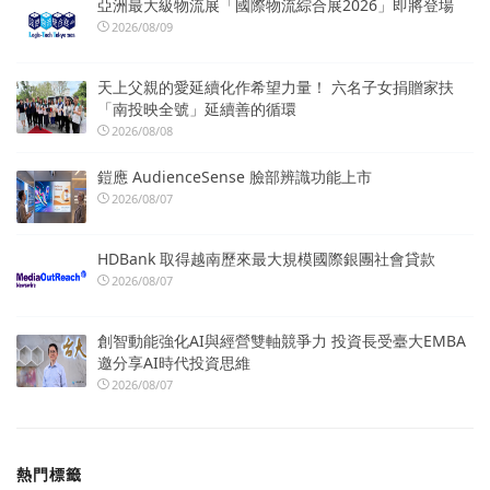
亞洲最大級物流展「國際物流綜合展2026」即將登場
2026/08/09
天上父親的愛延續化作希望力量！ 六名子女捐贈家扶
「南投映全號」延續善的循環
2026/08/08
鎧應 AudienceSense 臉部辨識功能上市
2026/08/07
HDBank 取得越南歷來最大規模國際銀團社會貸款
2026/08/07
創智動能強化AI與經營雙軸競爭力 投資長受臺大EMBA
邀分享AI時代投資思維
2026/08/07
熱門標籤