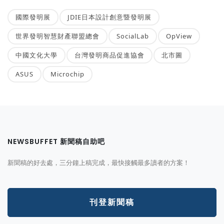
國際發明展
JDIE日本設計創意暨發明展
世界發明智慧財產聯盟總會
SocialLab
OpView
中國文化大學
台灣發明商品促進協會
北市圖
ASUS
Microchip
NEWSBUFFET 新聞稿自助吧
新聞稿的好去處，三分鐘上稿完成，最快接觸最多讀者的方案！
刊登新聞稿