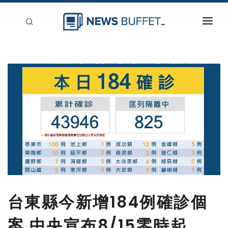
回到首頁
新聞稿分類
登入
刊登
台東縣今新增184例確診個
案 中央宣布8/15零時起，