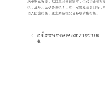
縣長翁章梁說，戴口罩雖然很簡單，但必須正確配
換，且每天至少要更換！口罩一定要蓋住鼻口等，
個人防護措施，並主動積極配合各項防疫措施。
上一篇
適用農業發展條例第38條之1規定經核
准...