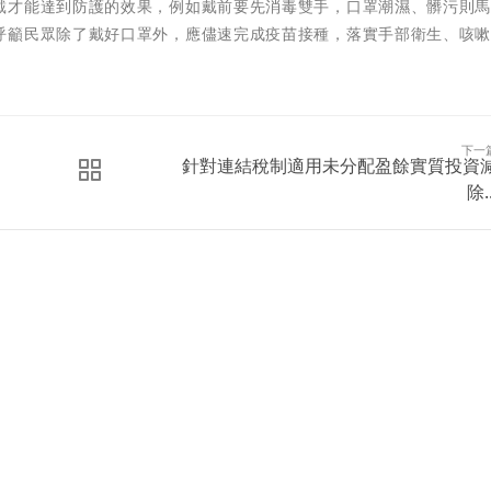
戴才能達到防護的效果，例如戴前要先消毒雙手，口罩潮濕、髒污則
呼籲民眾除了戴好口罩外，應儘速完成疫苗接種，落實手部衛生、咳
下一
針對連結稅制適用未分配盈餘實質投資
除..