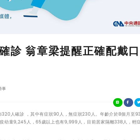
人確診 翁章梁提醒正確配戴
時事
縣今公布320人確診 ，其中有症狀90人，無症狀230人。年齡介於8個月至93
疫幼童9,245人，65歲以上也有9,999人，目前居家隔離338人，輕