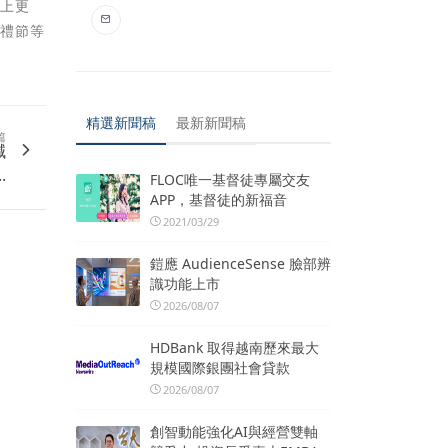
馬上更
嗽禮節等
精選新聞稿
最新新聞稿
篇
減
.
FLOC唯一基督徒專屬交友
APP，基督徒的新福音
2021/03/29
鎧應 AudienceSense 臉部辨
識功能上市
2026/08/07
HDBank 取得越南歷來最大
規模國際銀團社會貸款
2026/08/07
創智動能強化AI與經營雙軸