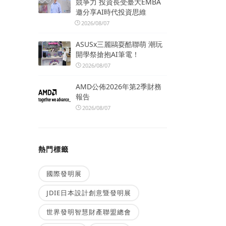
競爭力 投資長受臺大EMBA
邀分享AI時代投資思維
2026/08/07
ASUSx三麗鷗耍酷聯萌 潮玩
開學祭搶抱AI筆電！
2026/08/07
AMD公佈2026年第2季財務
報告
2026/08/07
熱門標籤
國際發明展
JDIE日本設計創意暨發明展
世界發明智慧財產聯盟總會