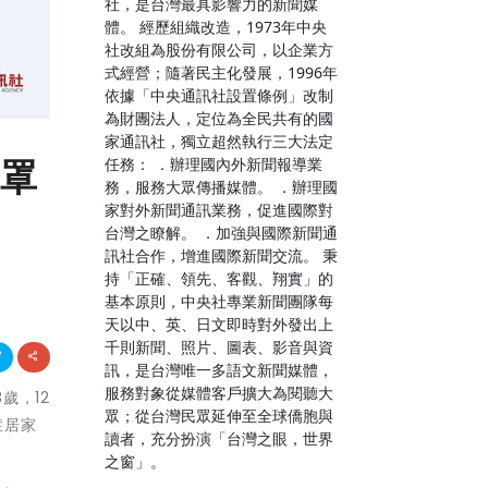
社，是台灣最具影響力的新聞媒
體。 經歷組織改造，1973年中央
社改組為股份有限公司，以企業方
式經營；隨著民主化發展，1996年
依據「中央通訊社設置條例」改制
為財團法人，定位為全民共有的國
家通訊社，獨立超然執行三大法定
口罩
任務： ．辦理國內外新聞報導業
務，服務大眾傳播媒體。 ．辦理國
家對外新聞通訊業務，促進國際對
台灣之瞭解。 ．加強與國際新聞通
訊社合作，增進國際新聞交流。 秉
持「正確、領先、客觀、翔實」的
基本原則，中央社專業新聞團隊每
天以中、英、日文即時對外發出上
千則新聞、照片、圖表、影音與資
訊，是台灣唯一多語文新聞媒體，
服務對象從媒體客戶擴大為閱聽大
歲，12
眾；從台灣民眾延伸至全球僑胞與
症居家
讀者，充分扮演「台灣之眼，世界
之窗」。