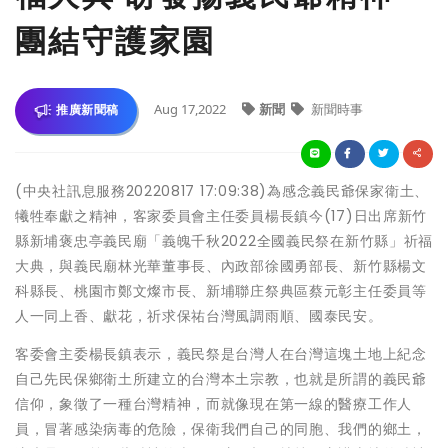
團結守護家園
Aug 17,2022
新聞
新聞時事
推廣新聞稿
(中央社訊息服務20220817 17:09:38)為感念義民爺保家衛土、
犧牲奉獻之精神，客家委員會主任委員楊長鎮今(17)日出席新竹
縣新埔褒忠亭義民廟「義魄千秋2022全國義民祭在新竹縣」祈福
大典，與義民廟林光華董事長、內政部徐國勇部長、新竹縣楊文
科縣長、桃園市鄭文燦市長、新埔聯庄祭典區蔡元彰主任委員等
人一同上香、獻花，祈求保祐台灣風調雨順、國泰民安。
客委會主委楊長鎮表示，義民祭是台灣人在台灣這塊土地上紀念
自己先民保鄉衛土所建立的台灣本土宗教，也就是所謂的義民爺
信仰，象徵了一種台灣精神，而就像現在第一線的醫療工作人
員，冒著感染病毒的危險，保衛我們自己的同胞、我們的鄉土，