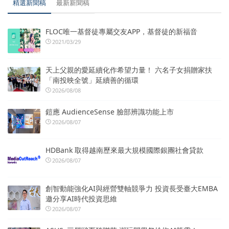
精選新聞稿
最新新聞稿
FLOC唯一基督徒專屬交友APP，基督徒的新福音
2021/03/29
天上父親的愛延續化作希望力量！ 六名子女捐贈家扶
「南投映全號」延續善的循環
2026/08/08
鎧應 AudienceSense 臉部辨識功能上市
2026/08/07
HDBank 取得越南歷來最大規模國際銀團社會貸款
2026/08/07
創智動能強化AI與經營雙軸競爭力 投資長受臺大EMBA
邀分享AI時代投資思維
2026/08/07