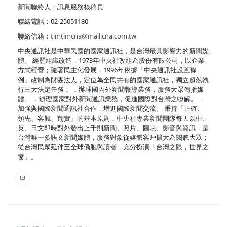
新聞聯絡人：訊息服務核稿員
聯絡電話：02-25051180
聯絡信箱：
timtimcna@mail.cna.com.tw
中央通訊社是中華民國的國家通訊社，是台灣最具影響力的新聞媒
體。 經歷組織改造，1973年中央社改組為股份有限公司，以企業
方式經營；隨著民主化發展，1996年依據「中央通訊社設置條
例」改制為財團法人，定位為全民共有的國家通訊社，獨立超然執
行三大法定任務： ．辦理國內外新聞報導業務，服務大眾傳播媒
體。 ．辦理國家對外新聞通訊業務，促進國際對台灣之瞭解。 ．
加強與國際新聞通訊社合作，增進國際新聞交流。 秉持「正確、
領先、客觀、翔實」的基本原則，中央社專業新聞團隊每天以中、
英、日文即時對外發出上千則新聞、照片、圖表、影音與資訊，是
台灣唯一多語文新聞媒體，服務對象從媒體客戶擴大為閱聽大眾；
從台灣民眾延伸至全球僑胞與讀者，充分扮演「台灣之眼，世界之
窗」。