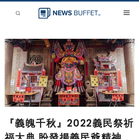
回到首頁
新聞稿分類
登入
刊登
『義魄千秋』2022義民祭祈
福大典 盼發揚義民爺精神