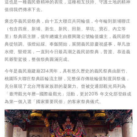
這也是一種義民爺精神的表現，這種相互扶持、守護土地的精神
值得我們傳承下去。
褒忠亭義民節祭典，由十五大聯庄共同輪值，今年輪到新埔聯庄
（包含四座、新埔、新生、新民、田新、旱坑、寶石、內立等
里）祭典區主辦，值年總爐主由蔡興隆公號輪值爐主，義民節祭
典從領調、張燈結綵、奉飯開始，展開義民節慶祝盛事，舉凡放
水燈、豎燈篙，一直到今日最高潮之義民節祭典，普渡、恭送義
民爺聖駕後，整個祭典圓滿完成。
今年是義民廟建廟234周年，具有悠久歷史的義民祭典由新竹、
桃園15大聯庄祭典區輪流主辦，完整保存傳統輪值制度與祭儀，
充分展現了北台灣客家族群的凝聚力。曾被交通部觀光局列為
「臺灣觀光年曆─國際級觀光」活動，更於2015 年文化部登錄成
為第一個入選「國家重要民俗」的客家祭典儀式。