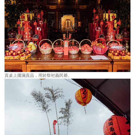
貢桌上擺滿貢品，用於祭祀義民爺。