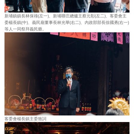
新埔鎮鎮長林保祿(左一)、新埔聯庄總爐主蔡元彰(左二)、客委會主
委楊長鎮(中)、義民廟董事長林光華(右二)、內政部部長徐國勇(右一)
等人一同祭拜義民爺。
客委會楊長鎮主委致詞