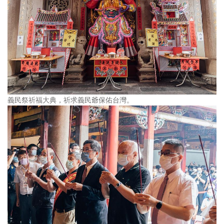
義民祭祈福大典，祈求義民爺保佑台灣。