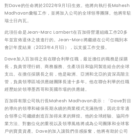
對Dave的任命將於2022年9月1日生效。他將向執行長Mahesh
Madhavan彙報工作，並將加入公司的全球領導團隊。他將常駐
瑞士日內瓦。
此項任命是Jean-Marc Lambert在百加得營運組織工作20多
年並宣佈退休之後進行的。Jean-Marc將繼續在公司任職到本
會計年度結束（2023年4月1日），以支援工作交接。
Dave加入百加得之前在聯合利華任職，最近擔任的職務是採購
長，負責管理行銷、商務服務、生產項目和協同製造組合的全球
支出。在擔任採購長之前，他是歐洲、亞洲和北亞的資深高階主
管，負責領導區域供應鏈團隊長達十多年。他在聯合利華的任職
經歷始於領導墨西哥和英國市場的供應鏈。
百加得有限公司執行長Mahesh Madhavan表示：「Dave對目
的導向的領導和確保長期永續的商業模式充滿熱情，因此非常適
合領導公司繼續創造百加得未來的輝煌。他的全球經驗、協同作
業方法、對數位化的重視以及領導風格將成為公司團隊和全球客
戶的寶貴資產。Dave的加入讓我們倍感振奮，他將有助於公司