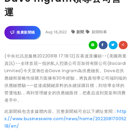
運
Aug 18,2022
新聞
新聞時事
推廣新聞稿
(中央社訊息服務20220818 17:18:12)百慕達漢彌頓--(美國商業
資訊)--全球首屈一指的私人烈酒公司百加得有限公司(Bacardi
Limited)今天宣佈任命Dave Ingram為供應鏈長。Dave在供
應鏈和策略性採購方面擁有30年經驗，將負責領導公司端到端的
供應鏈體驗——從達成關鍵原料的永續採購目標，到領導全球的
營運地點，再到管理健全的供應鏈路徑，把產品送到貨架和消費
者手中。
此新聞稿包含多媒體內容。完整新聞稿可在以下網址查閱：
http
s://www.businesswire.com/news/home/202208170052
18/en/