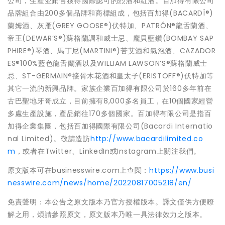
公司，生產並銷售獲得國際認可的烈酒和紅酒。百加得有限公司
品牌組合由200多個品牌和商標組成，包括百加得(BACARDÍ®)
蘭姆酒、灰雁(GREY GOOSE®)伏特加、PATRÓN®龍舌蘭酒、
帝王(DEWAR’S®)蘇格蘭調和威士忌、龐貝藍鑽(BOMBAY SAP
PHIRE®)琴酒、馬丁尼(MARTINI®)苦艾酒和氣泡酒、CAZADOR
ES®100%藍色龍舌蘭酒以及WILLIAM LAWSON’S®蘇格蘭威士
忌、ST-GERMAIN®接骨木花酒和皇太子(ERISTOFF®)伏特加等
其它一流的新興品牌。家族企業百加得有限公司於160多年前在
古巴聖地牙哥成立，目前擁有8,000多名員工，在10個國家經營
多處生產設施，產品銷往170多個國家。百加得有限公司是指百
加得企業集團，包括百加得國際有限公司(Bacardi Internatio
nal Limited)。敬請造訪
http://www.bacardilimited.co
m
，或者在Twitter、LinkedIn或Instagram上關注我們。
原文版本可在businesswire.com上查閱：
https://www.busi
nesswire.com/news/home/20220817005218/en/
免責聲明：本公告之原文版本乃官方授權版本。譯文僅供方便瞭
解之用，煩請參照原文，原文版本乃唯一具法律效力之版本。