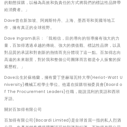
的動態採購，以極為高效和負責任的方式將我們的標誌性品牌帶
給消費者。」
Dave曾在新加坡、阿姆斯特丹、上海、墨西哥和英國等地工
作，擁有真正的全球視野。
Dave Ingram表示：「我相信，目的導向的領導擁有強大的力
量，百加得透過卓越的傳統、強大的價值觀、標誌性品牌，以及
對品質的承諾和對創新的熱情而充分體現了這一點。百加得志向
高遠的未來願景，對於我和整個公司團隊而言都是令人振奮的探
索歷程。」
Dave出生於蘇格蘭，擁有愛丁堡赫瑞瓦特大學(Heriot-Watt U
niversity)機械工程學士學位。他還在採購領袖委員會(Board o
f The Procurement Leaders)任職，能說流利的英語和西班
牙語。
關於百加得有限公司
百加得有限公司(Bacardi Limited)是全球首屈一指的私人烈酒