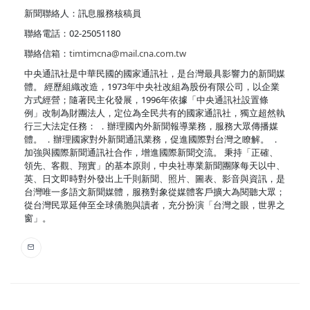
新聞聯絡人：訊息服務核稿員
聯絡電話：02-25051180
聯絡信箱：
timtimcna@mail.cna.com.tw
中央通訊社是中華民國的國家通訊社，是台灣最具影響力的新聞媒
體。 經歷組織改造，1973年中央社改組為股份有限公司，以企業
方式經營；隨著民主化發展，1996年依據「中央通訊社設置條
例」改制為財團法人，定位為全民共有的國家通訊社，獨立超然執
行三大法定任務： ．辦理國內外新聞報導業務，服務大眾傳播媒
體。 ．辦理國家對外新聞通訊業務，促進國際對台灣之瞭解。 ．
加強與國際新聞通訊社合作，增進國際新聞交流。 秉持「正確、
領先、客觀、翔實」的基本原則，中央社專業新聞團隊每天以中、
英、日文即時對外發出上千則新聞、照片、圖表、影音與資訊，是
台灣唯一多語文新聞媒體，服務對象從媒體客戶擴大為閱聽大眾；
從台灣民眾延伸至全球僑胞與讀者，充分扮演「台灣之眼，世界之
窗」。