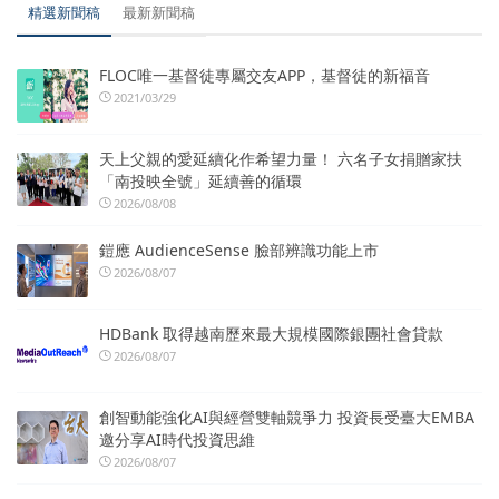
精選新聞稿
最新新聞稿
FLOC唯一基督徒專屬交友APP，基督徒的新福音
2021/03/29
天上父親的愛延續化作希望力量！ 六名子女捐贈家扶
「南投映全號」延續善的循環
2026/08/08
鎧應 AudienceSense 臉部辨識功能上市
2026/08/07
HDBank 取得越南歷來最大規模國際銀團社會貸款
2026/08/07
創智動能強化AI與經營雙軸競爭力 投資長受臺大EMBA
邀分享AI時代投資思維
2026/08/07