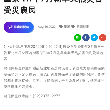
受災農民
Aug 19,2022
新聞
新聞時事
推廣新聞稿
(中央社訊息服務20220819 10:22:11)農委會業於111年8月15日公
告新北市坪林區為辦理茶111年7月乾旱農業天然災害低利貸款地
區。
農信保基金亦立即通函新北地區之農漁會，倘遇無力提供擔保或
擔保能力不足之農民，請協助送農信保基金提供信用保證，農信
保基金將本從優、從速、從簡原則，全力為農民紓困，儘速取得
復耕復建所需資金。
農信保服務專線：(02)2375-2275