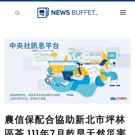
回到首頁
新聞稿分類
登入
刊登
農信保配合協助新北市坪林
區茶 111年7月乾旱天然災害