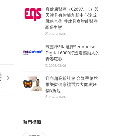
真健康醫療（02697.HK）與
天津具身智能創新中心達成
戰略合作 共建具身智能醫療
產業生態
2026/08/06
陳嘉樺Ella選擇Sennheiser
Digital 6000打造震撼動人的
青春狂歡
2026/08/06
篇
封
迎向超高齡社會 台隆手創館
推樂齡健康禮選六大健康好
.
物5折起
2026/08/06
熱門標籤