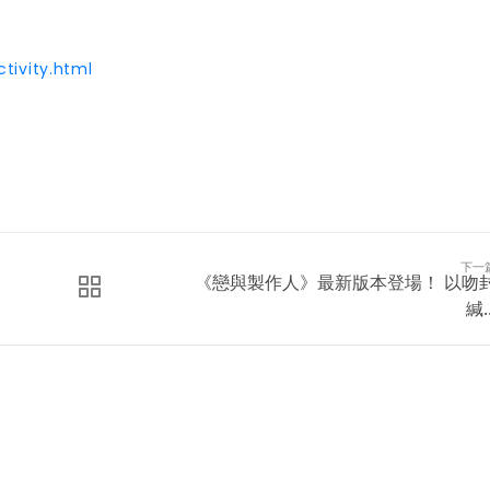
tivity.html
下一
《戀與製作人》最新版本登場！ 以吻
緘..