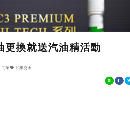
機油更換就送汽油精活動
商業
汽車交通