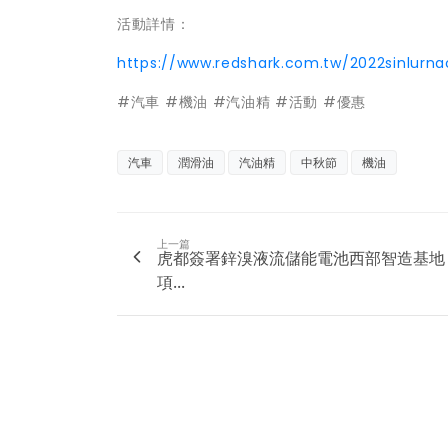
活動詳情：
https://www.redshark.com.tw/2022sinlurnac
#汽車 #機油 #汽油精 #活動 #優惠
汽車
潤滑油
汽油精
中秋節
機油
上一篇
虎都簽署鋅溴液流儲能電池西部智造基地
項...