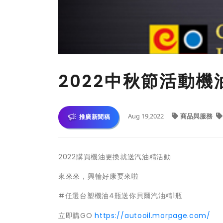
2022中秋節活動
Aug 19,2022
商品與服務
推廣新聞稿
2022購買機油更換就送汽油精活動
來來來，興輪好康要來啦
#任選台塑機油4瓶送你貝爾汽油精1瓶
立即購GO
https://autooil.morpage.com/