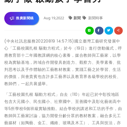
Aug 19,2022
新聞
新聞時事
推廣新聞稿
(中央社訊息服務20220819 14:57:15)國立臺灣工藝研究發展中
心「工藝校園扎根 驅動方程式」於今（19日）進行啓動儀式，呼
應教育部十二年國教課綱的核心素養，媒合教師與工藝家，以學
校為實驗基地，跨域合作開發具創造力、觀察力、美學素養、批
判思考以及手作體驗的工藝教材教案，實踐工藝之於學習、生活
的價值，與會貴賓包含許多工藝界以及教育界各級學校的校長、
教師們，一起共襄盛舉。
「工藝校園扎根 驅動方程式」自去（110）年起已於中彰投地區
包含大元國小、民生國小、社寮國中、至善國中及彰化藝術高中
等5所學校6個班級實驗推動。結合學校的講述和工坊的手作，由
教師與工藝家討論，協力開發分齡分眾的教材教案，融合多元工
藝媒材（如陶藝、金工、纖維、玻璃及木工）、工具與技法，亦