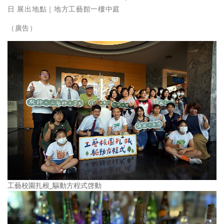
日 展出地點｜地方工藝館一樓中庭
（廣告）
工藝校園扎根_驅動方程式啓動