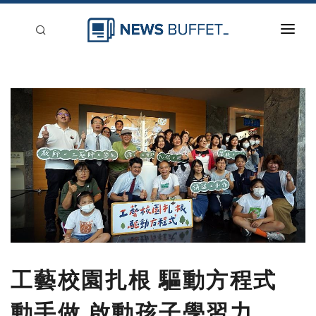
回到首頁
新聞稿分類
登入
刊登
工藝校園扎根 驅動方程式
動手做 啟動孩子學習力