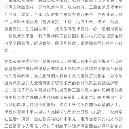
期導入體驗課程，開放觀摩學習，成為教師、工藝家以及學生相
互討論、學習，再產出新教案的教學與實踐平臺。並再連結工藝
中心園區全部資源（包含展覽、工坊、地方工藝、親子工藝坊、
圖書資訊、生態園區等），成為教師教學資源中心。這個展覽是
一個觀摩的平臺，我們期待將工藝校園扎根的模式從這裡開始擴
散至全國校園，經過實驗、觀摩和擴散，來驅動校園扎根的方程
式」。
本次策畫主辦的曾仰賢教授指出，感謝工藝中心給予機會可以在
教育場域中進行跨域整合並將綠工藝精神及實踐方案推廣至教育
端的各年齡層，過去教師們只有自主性的備課撰寫教案，如今透
過跨域整合的力量獲得更多豐富多元的教材教案並實踐在課程
上，讓孩子們在學習過程可以感受到工藝的職人精神與態度並獲
得更多書本之外的人生經驗而成長茁壯，未來本計畫將擴散至全
台其他區域，持續深化推動，透過工藝的陪伴開啟幸福的人生。
學校代表臺中市大里區大元國民小學游玉芬校長則說，工藝雖常
在生活中所見，但在教育場域卻不常見，唯有從教育扎根才能讓
工藝被更多人看見，從孩子們給予的課程豐富回饋顯見培養創造