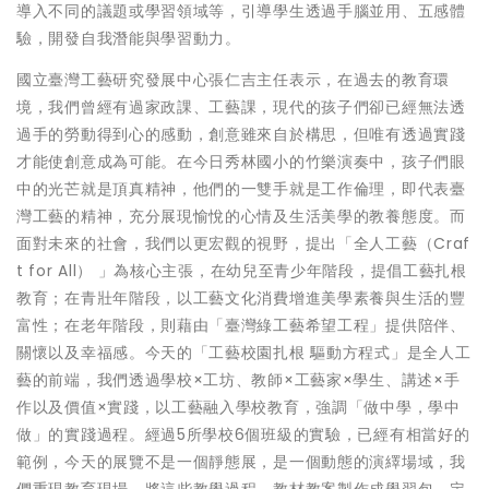
導入不同的議題或學習領域等，引導學生透過手腦並用、五感體
驗，開發自我潛能與學習動力。
國立臺灣工藝研究發展中心張仁吉主任表示，在過去的教育環
境，我們曾經有過家政課、工藝課，現代的孩子們卻已經無法透
過手的勞動得到心的感動，創意雖來自於構思，但唯有透過實踐
才能使創意成為可能。在今日秀林國小的竹樂演奏中，孩子們眼
中的光芒就是頂真精神，他們的一雙手就是工作倫理，即代表臺
灣工藝的精神，充分展現愉悅的心情及生活美學的教養態度。而
面對未來的社會，我們以更宏觀的視野，提出「全人工藝（Craf
t for All） 」為核心主張，在幼兒至青少年階段，提倡工藝扎根
教育；在青壯年階段，以工藝文化消費增進美學素養與生活的豐
富性；在老年階段，則藉由「臺灣綠工藝希望工程」提供陪伴、
關懷以及幸福感。今天的「工藝校園扎根 驅動方程式」是全人工
藝的前端，我們透過學校×工坊、教師×工藝家×學生、講述×手
作以及價值×實踐，以工藝融入學校教育，強調「做中學，學中
做」的實踐過程。經過5所學校6個班級的實驗，已經有相當好的
範例，今天的展覽不是一個靜態展，是一個動態的演繹場域，我
們重現教育現場，將這些教學過程、教材教案製作成學習包，定