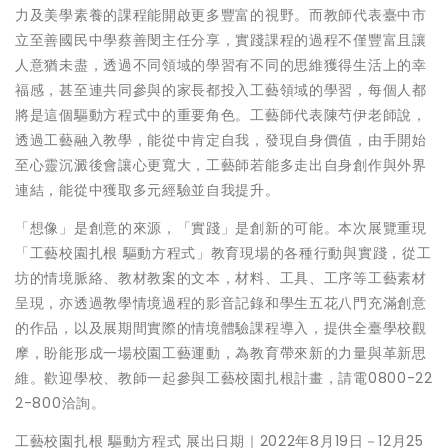
力及美學素養的課程能開啟更多豐富的視野。而教師代表臺中市
立至善國民中學蔡善閔主任分享，實踐課程的過程不僅豐富且讓
人意猶未盡，透過不同領域的學習有不同的思維獲得生活上的幸
福感，甚至連共同參與的家長都投入工藝領域的學習，每個人都
將是這個驅動方程式中的重要角色。工藝師代表陳芍伊老師說，
透過工藝融入教學，能從中肯定自我，發現自身價值，由手開始
至心靈沉澱後會讓心更寬大，工藝師若能多走出自身創作與外界
連結，能從中獲取多元經驗並自我提升。
「想像」是創意的來源，「實踐」是創新的可能。本次展覽重現
「工藝校園扎根 驅動方程式」教育現場的各種行動與實踐，從工
坊的情境脈絡、教材教案的文本，材料、工具、工序等工藝素材
呈現，亦透過教學情境過程的影音記錄和學生五花八門充滿創意
的作品，以及展期間實際的情境體驗課程導入，提供全臺學校觀
摩，盼能形成一場校園工藝運動，為教育帶來新的力量與革新思
維。歡迎學校、教師一起參與工藝校園扎根計畫，請電0800-22
2-800洽詢。
工藝校園扎根 驅動方程式 展出日期｜2022年8月19日－12月25