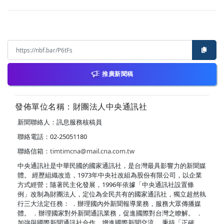
推廣新聞稿
發佈單位名稱：財團法人中央通訊社
新聞聯絡人：訊息服務核稿員
聯絡電話：02-25051180
聯絡信箱：
timtimcna@mail.cna.com.tw
中央通訊社是中華民國的國家通訊社，是台灣最具影響力的新聞媒
體。 經歷組織改造，1973年中央社改組為股份有限公司，以企業
方式經營；隨著民主化發展，1996年依據「中央通訊社設置條
例」改制為財團法人，定位為全民共有的國家通訊社，獨立超然執
行三大法定任務： ．辦理國內外新聞報導業務，服務大眾傳播媒
體。 ．辦理國家對外新聞通訊業務，促進國際對台灣之瞭解。 ．
加強與國際新聞通訊社合作，增進國際新聞交流。 秉持「正確、