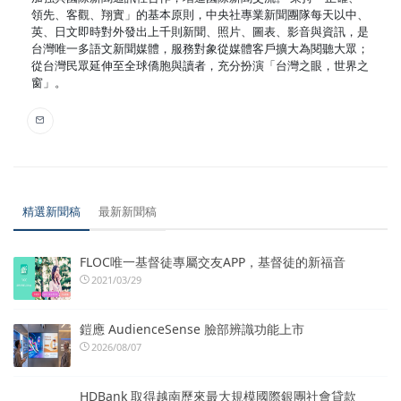
領先、客觀、翔實」的基本原則，中央社專業新聞團隊每天以中、
英、日文即時對外發出上千則新聞、照片、圖表、影音與資訊，是
台灣唯一多語文新聞媒體，服務對象從媒體客戶擴大為閱聽大眾；
從台灣民眾延伸至全球僑胞與讀者，充分扮演「台灣之眼，世界之
窗」。
精選新聞稿
最新新聞稿
FLOC唯一基督徒專屬交友APP，基督徒的新福音
2021/03/29
鎧應 AudienceSense 臉部辨識功能上市
2026/08/07
HDBank 取得越南歷來最大規模國際銀團社會貸款