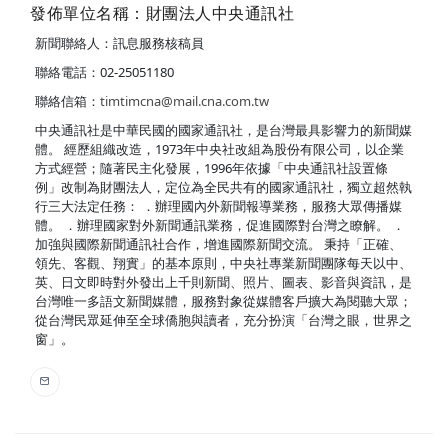
發佈單位名稱：財團法人中央通訊社
新聞聯絡人：訊息服務核稿員
聯絡電話：02-25051180
聯絡信箱：
timtimcna@mail.cna.com.tw
中央通訊社是中華民國的國家通訊社，是台灣最具影響力的新聞媒
體。 經歷組織改造，1973年中央社改組為股份有限公司，以企業
方式經營；隨著民主化發展，1996年依據「中央通訊社設置條
例」改制為財團法人，定位為全民共有的國家通訊社，獨立超然執
行三大法定任務： ．辦理國內外新聞報導業務，服務大眾傳播媒
體。 ．辦理國家對外新聞通訊業務，促進國際對台灣之瞭解。 ．
加強與國際新聞通訊社合作，增進國際新聞交流。 秉持「正確、
領先、客觀、翔實」的基本原則，中央社專業新聞團隊每天以中、
英、日文即時對外發出上千則新聞、照片、圖表、影音與資訊，是
台灣唯一多語文新聞媒體，服務對象從媒體客戶擴大為閱聽大眾；
從台灣民眾延伸至全球僑胞與讀者，充分扮演「台灣之眼，世界之
窗」。