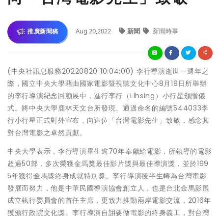
Aug 20,2022
新聞
新聞時事
推廣新聞稿
(中央社訊息服務20220820 10:04:00) 李行導演逝世一週年之
際，國立中央大學藉由國家電影暨視聽文化中心8月19日所舉辦
的李行導演紀念回顧展中，進行李行（Lihsing）小行星頒贈儀
式。將中央大學鹿林天文台所發現、通過命名的編號544033李
行小行星正式對外宣布，向這位「台灣電影先生」致敬，感念其
對台灣電影之卓然貢獻。
中央大學表示，李行導演畢生逾70年奉獻給電影，所執導的電影
超過50部，多次榮獲金馬獎最佳影片獎與最佳導演獎，並於199
5年獲得金馬獎終身成就特別獎。李行導演後半生轉為台灣電影
發展而努力，他是中華民國導演協會創立人，也是台北金馬影展
成立執行委員會的首任主席，更致力推動兩岸電影交流，2016年
獲頒行政院文化獎。李行導演自詡要做電影的終身義工，對台灣