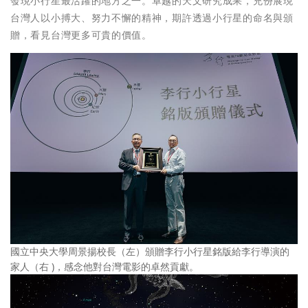
發現小行星最活躍的地方之一。卓越的天文研究成果，充份展現
台灣人以小搏大、努力不懈的精神，期許透過小行星的命名與頒
贈，看見台灣更多可貴的價值。
國立中央大學周景揚校長（左）頒贈李行小行星銘版給李行導演的
家人（右 )，感念他對台灣電影的卓然貢獻。