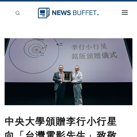
回到首頁
新聞稿分類
登入
刊登
中央大學頒贈李行小行星
向「台灣電影先生」致敬