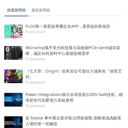
精選新聞稿
最新新聞稿
FLOC唯一基督徒專屬交友APP，基督徒的新福音
2021/03/29
Microchip攜手美光科技展示高效能PCIe Gen6儲存架
構，滿足AI與資料中心基礎架構需求
2026/08/06
《七大罪：Origin》迎來首位可遊玩十誡角色「德里艾
利」
2026/08/06
Power Integrations展示全球首創2200V GaN技術，瞄
準新世代高壓電力系統應用
2026/08/06
從 Roiese 事件看企業存取治理新挑戰 當帳號成為駭客
入侵的第一把鑰匙