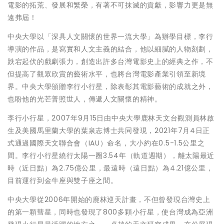
電影的拓荒、發展和繁榮，有著不可抹滅的貢獻，影響力更是無
遠弗屆！
中央大學以「深具人文關懷的世界一流大學」為辦學目標，李行
導演的作品，是寫實和人文主義的結合，他以細膩的人物刻劃，
跌宕起伏的戲劇張力，創造出許多台灣電影史上的經典之作，不
但提高了觀眾欣賞的藝術水平，也將台灣電影產業引領至新境
界。中央大學頒贈李行小行星，除表彰其電影藝術的成就之外，
也盼他的光芒普照世人，傳遞人文關懷的精神。
李行小行星，2007年9月15日由中央大學鹿林天文台觀測員林啟
生及美國馬里蘭大學的葉泉志博士共同發現，2021年7月4日正
式通過國際天文聯合會（IAU）命名，大小約在0.5-1.5公里之
間。李行小行星繞行太陽一圈3.54年（軌道週期），離太陽最近
時（近日點）為2.75億公里，最遠時（遠日點）為4.21億公里，
目前運行到金牛座與雙子座之間。
中央大學從2006年開始的鹿林巡天計畫，不但曾發現台灣史上
的第一顆彗星，同時也發現了800多顆小行星，使台灣成為亞洲