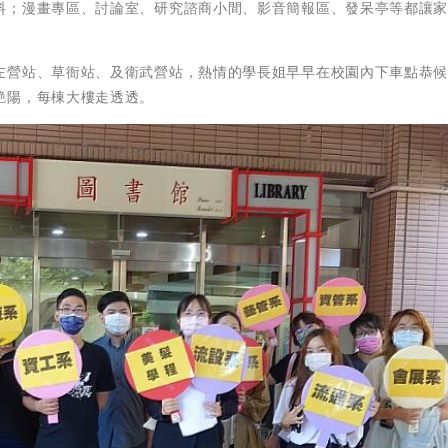
料；漫畫專區、討論室、研究諮商小間、影音簡報區、發呆亭等都讓
左營站、草衙站、及衛武營站，熱情的學長姐早早在校園內下車點恭
艷陽，每棟大樓走透透。