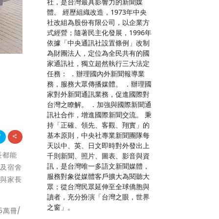
社，是台灣最具影響力的新聞媒
體。 經歷組織改造，1973年中央
社改組為股份有限公司，以企業方
式經營；隨著民主化發展，1996年
依據「中央通訊社設置條例」改制
為財團法人，定位為全民共有的國
家通訊社，獨立超然執行三大法定
任務： ．辦理國內外新聞報導業
務，服務大眾傳播媒體。 ．辦理國
家對外新聞通訊業務，促進國際對
台灣之瞭解。 ．加強與國際新聞通
訊社合作，增進國際新聞交流。 秉
持「正確、領先、客觀、翔實」的
基本原則，中央社專業新聞團隊每
天以中、英、日文即時對外發出上
長都能
千則新聞、照片、圖表、影音與資
訊，是台灣唯一多語文新聞媒體，
、及宿舍
服務對象從媒體客戶擴大為閱聽大
生與家長
眾；從台灣民眾延伸至全球僑胞與
讀者，充分扮演「台灣之眼，世界
之窗」。
5萬冊/