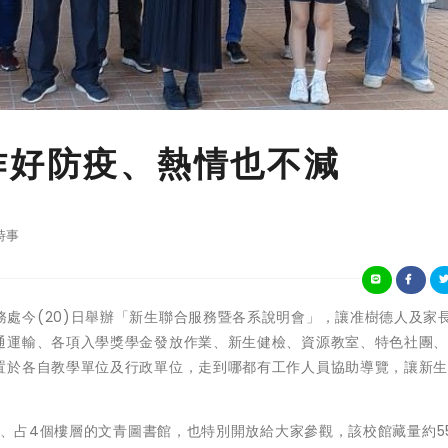
作好防疫、熱情也不減
時事
樹德科大學務處今(20)日舉辦「新生聯合服務暨各系說明會」，讓准樹德人及家
通運輸、各項入學獎學金發放作業、新生健檢、資源教室、特色社團
置於各自教學單位及行政單位，走到哪都有工作人員協助導覽，讓新
尺、占4個樓層的文青圖書館，也特別開放給大家參觀，該校館藏量約5