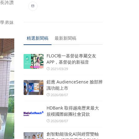
家長誇讚
候學弟妹
精選新聞稿
最新新聞稿
FLOC唯一基督徒專屬交友
APP，基督徒的新福音
2021/03/29
鎧應 AudienceSense 臉部辨
識功能上市
2026/08/07
HDBank 取得越南歷來最大
規模國際銀團社會貸款
2026/08/07
創智動能強化AI與經營雙軸