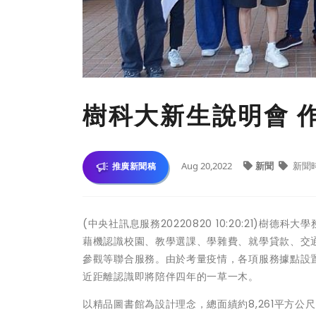
樹科大新生說明會 
Aug 20,2022
新聞
新聞
推廣新聞稿
(中央社訊息服務20220820 10:20:21)
藉機認識校園、教學選課、學雜費、就學貸款、交
參觀等聯合服務。由於考量疫情，各項服務據點設
近距離認識即將陪伴四年的一草一木。
以精品圖書館為設計理念，總面績約8,261平方公