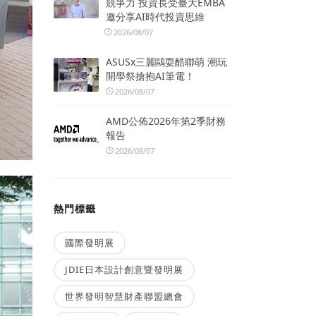
競爭力 投資長受臺大EMBA
邀分享AI時代投資思維
2026/08/07
ASUSx三麗鷗耍酷聯萌 潮玩
開學祭搶抱AI筆電！
2026/08/07
AMD公佈2026年第2季財務
報告
2026/08/07
熱門標籤
國際發明展
JDIE日本設計創意暨發明展
世界發明智慧財產聯盟總會