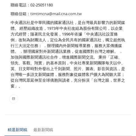
聯絡電話：02-25051180
聯絡信箱：
timtimcna@mail.cna.com.tw
中央通訊社是中華民國的國家通訊社，是台灣最具影響力的新聞媒
體。 經歷組織改造，1973年中央社改組為股份有限公司，以企業
方式經營；隨著民主化發展，1996年依據「中央通訊社設置條
例」改制為財團法人，定位為全民共有的國家通訊社，獨立超然執
行三大法定任務： ．辦理國內外新聞報導業務，服務大眾傳播媒
體。 ．辦理國家對外新聞通訊業務，促進國際對台灣之瞭解。 ．
加強與國際新聞通訊社合作，增進國際新聞交流。 秉持「正確、
領先、客觀、翔實」的基本原則，中央社專業新聞團隊每天以中、
英、日文即時對外發出上千則新聞、照片、圖表、影音與資訊，是
台灣唯一多語文新聞媒體，服務對象從媒體客戶擴大為閱聽大眾；
從台灣民眾延伸至全球僑胞與讀者，充分扮演「台灣之眼，世界之
窗」。
精選新聞稿
最新新聞稿