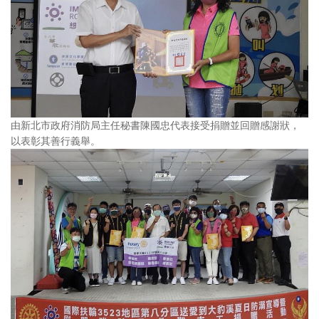
由新北市政府消防局主任秘書陳國忠代表接受捐贈並回贈感謝狀，
以表彰其善行義舉。