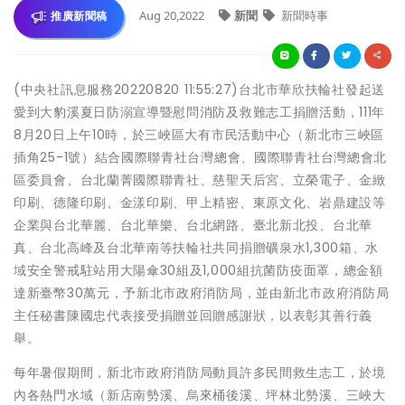
Aug 20,2022
新聞
新聞時事
推廣新聞稿
(中央社訊息服務20220820 11:55:27)台北市華欣扶輪社發起送
愛到大豹溪夏日防溺宣導暨慰問消防及救難志工捐贈活動，111年
8月20日上午10時，於三峽區大有市民活動中心（新北市三峽區
插角25-1號）結合國際聯青社台灣總會、國際聯青社台灣總會北
區委員會、台北蘭菁國際聯青社、慈聖天后宮、立榮電子、金緻
印刷、德隆印刷、金漾印刷、甲上精密、東原文化、岩鼎建設等
企業與台北華麗、台北華樂、台北網路、臺北新北投、台北華
真、台北高峰及台北華南等扶輪社共同捐贈礦泉水1,300箱、水
域安全警戒駐站用大陽傘30組及1,000組抗菌防疫面罩，總金額
達新臺幣30萬元，予新北市政府消防局，並由新北市政府消防局
主任秘書陳國忠代表接受捐贈並回贈感謝狀，以表彰其善行義
舉。
每年暑假期間，新北市政府消防局動員許多民間救生志工，於境
內各熱門水域（新店南勢溪、烏來桶後溪、坪林北勢溪、三峽大