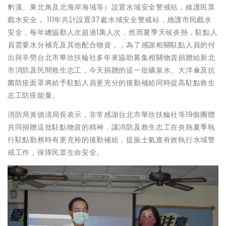
豹溪、東北角及北海岸海域等）設置水域安全警戒站，維護民眾
戲水安全， 111年共計設置37處水域安全警戒站，維護市民戲水
安全，每年總協勤人次超過1萬人次，然而夏季天候炎熱，駐點人
員需要水分補充及其他配合物資，，為了感謝相關駐點人員的付
出與辛勞台北市華欣扶輪社多年來協助募集相關物資捐贈給新北
市消防及民間救生志工，今天捐贈的這一批礦泉水、大洋傘及抗
菌防疫面罩將給予駐點人員更充分的後勤補給同時提高駐點救生
志工防疫能量。
消防局黃德清局長表示，非常感謝台北市華欣扶輪社等19個團體
共同捐贈這批駐點物資的精神，讓消防及救生志工在炎熱夏季執
行駐點勤務時有更充裕的後勤補給，提振士氣進有效執行水域警
戒工作，保障民眾生命安全。