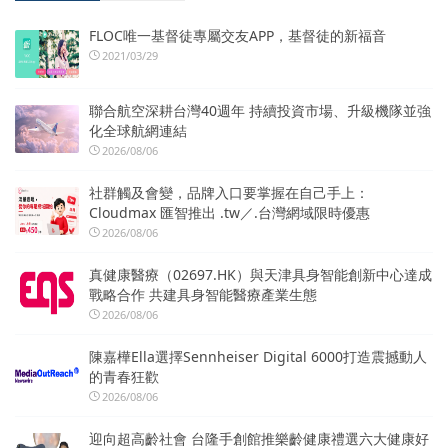
FLOC唯一基督徒專屬交友APP，基督徒的新福音
2021/03/29
聯合航空深耕台灣40週年 持續投資市場、升級機隊並強
化全球航網連結
2026/08/06
社群觸及會變，品牌入口要掌握在自己手上：
Cloudmax 匯智推出 .tw／.台灣網域限時優惠
2026/08/06
真健康醫療（02697.HK）與天津具身智能創新中心達成
戰略合作 共建具身智能醫療產業生態
2026/08/06
陳嘉樺Ella選擇Sennheiser Digital 6000打造震撼動人
的青春狂歡
2026/08/06
迎向超高齡社會 台隆手創館推樂齡健康禮選六大健康好