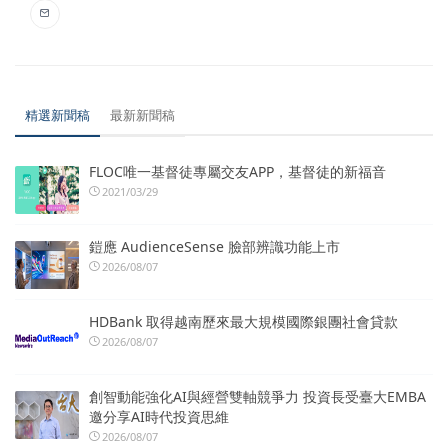
精選新聞稿
最新新聞稿
FLOC唯一基督徒專屬交友APP，基督徒的新福音
2021/03/29
鎧應 AudienceSense 臉部辨識功能上市
2026/08/07
HDBank 取得越南歷來最大規模國際銀團社會貸款
2026/08/07
創智動能強化AI與經營雙軸競爭力 投資長受臺大EMBA
邀分享AI時代投資思維
2026/08/07