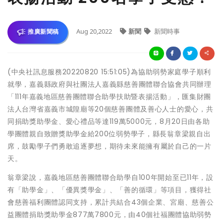
Aug 20,2022
新聞
新聞時事
推廣新聞稿
(中央社訊息服務20220820 15:51:05)為協助弱勢家庭學子順利
就學，嘉義縣政府與社團法人嘉義縣慈善團體聯合協會共同辦理
「111年嘉義地區慈善團體聯合助學扶助暨表揚活動」，匯集財團
法人台灣省嘉義市城隍廟等20個慈善團體及善心人士的愛心，共
同捐助獎助學金、愛心禮品等達119萬5000元，8月20日由各助
學團體親自致贈獎助學金給200位弱勢學子，縣長翁章梁親自出
席，鼓勵學子們勇敢追逐夢想，期待未來能擁有屬於自己的一片
天。
翁章梁說，嘉義地區慈善團體聯合助學自100年開始至已11年，設
有「助學金」、「優異獎學金」、「善的循環」等項目，獲得社
會慈善福利團體認同支持，累計共結合43個企業、宮廟、慈善公
益團體捐助獎助學金877萬7800元，由40個社福團體協助弱勢