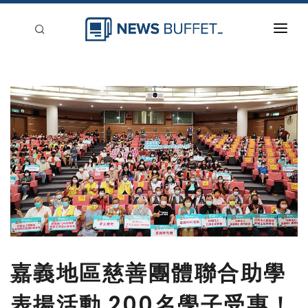
回到首頁
新聞稿分類
登入
刊登
嘉義地區慈善團體聯合助學
表揚活動 200名學子受惠！