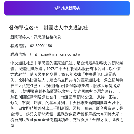
推廣新聞稿
發佈單位名稱：財團法人中央通訊社
新聞聯絡人：訊息服務核稿員
聯絡電話：02-25051180
聯絡信箱：
timtimcna@mail.cna.com.tw
中央通訊社是中華民國的國家通訊社，是台灣最具影響力的新聞媒
體。 經歷組織改造，1973年中央社改組為股份有限公司，以企業
方式經營；隨著民主化發展，1996年依據「中央通訊社設置條
例」改制為財團法人，定位為全民共有的國家通訊社，獨立超然執
行三大法定任務： ．辦理國內外新聞報導業務，服務大眾傳播媒
體。 ．辦理國家對外新聞通訊業務，促進國際對台灣之瞭解。 ．
加強與國際新聞通訊社合作，增進國際新聞交流。 秉持「正確、
領先、客觀、翔實」的基本原則，中央社專業新聞團隊每天以中、
英、日文即時對外發出上千則新聞、照片、圖表、影音與資訊，是
台灣唯一多語文新聞媒體，服務對象從媒體客戶擴大為閱聽大眾；
從台灣民眾延伸至全球僑胞與讀者，充分扮演「台灣之眼，世界之
窗」。