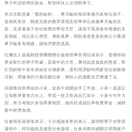
學子申請助學扶助金，幫助1614人次弱勢學子。
本次活動意象「愛的啟程」，摩天輪的每節車廂代表每位孩子，
翁縣長形容，縣政完善的教育環境及助學單位就像摩天輪的支
架，支撐著孩子前往無際的學習天空，讓孩子因身後有穩健的支
架相挺，得以安心學習、勇敢逐夢，期盼透過更多的善心力量讓
摩天輪更為穩健，讓他們夢想成真。
社團法人嘉義縣慈善團體聯合協會理事長周信成表示，曾獲得助
學金幫忙的學子阿威，是家中的大哥，秉持認真負責的態度，幫
忙照顧家中多名弟妹並分擔家務，還利用課餘時間參加志願服務
活動，用微薄的力量回饋社會，將助人的溫暖光芒傳遞下去。
同樣獲得助學金的小泉，從高中就開始半工半讀，小泉一直謹記
父母教導要努力向上、學習一技之長為自己加分，小泉今年升大
四，努力考取許多張專業執照、維持好成績以爭取獎學金，減輕
家中經濟負擔。
社會局長張翠瑤表示，十分感謝各界的善心，讓弱勢學子在學習
過程中，得到協助及感受社會溫情，社會局將持續關注弱勢家戶