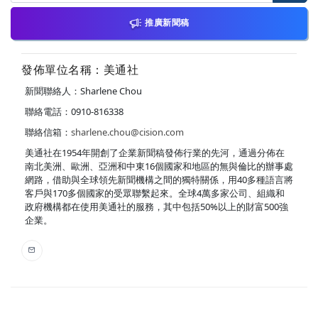
推廣新聞稿
發佈單位名稱：美通社
新聞聯絡人：Sharlene Chou
聯絡電話：0910-816338
聯絡信箱：
sharlene.chou@cision.com
美通社在1954年開創了企業新聞稿發佈行業的先河，通過分佈在
南北美洲、歐洲、亞洲和中東16個國家和地區的無與倫比的辦事處
網路，借助與全球領先新聞機構之間的獨特關係，用40多種語言將
客戶與170多個國家的受眾聯繫起來。全球4萬多家公司、組織和
政府機構都在使用美通社的服務，其中包括50%以上的財富500強
企業。