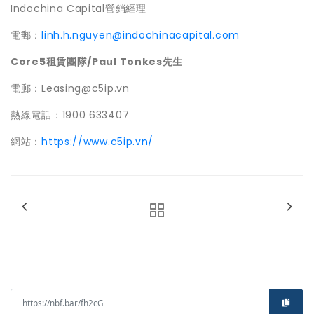
Indochina Capital
營銷經理
電郵：
linh.h.nguyen@indochinacapital.com
Core5
租賃團隊
/Paul Tonkes
先生
電郵：
Leasing@c5ip.vn
熱線電話：
1900 633407
網站：
https://www.c5ip.vn/