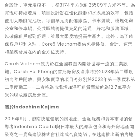
台設計，單元規模不一，從3174平方米到25509平方米不等。為
實現可持續發展，項目設計旨在優化能源和水系統的效率，包括
使用太陽能電池板。每個單元將配備廠區、卡車裝載、模塊化辦
公室和停車場。公共區域將提供充足的流通、綠地和服務區域，
以確保租戶感到舒適，並最大限度地提高生產力。此外，為了確
保客戶順利入駐，Core5 Vietnam提供包括裝修、會計、運營
和業務發展在內的全方位支持。
Core5 Vietnam致力於在全國範圍內開發世界一流的工業設
施。Core5 Hai Phong的首批廠房及倉庫將於2023年第二季度
初向客戶開放。興安和廣寧的項目將分別於2023年第一季度和第
二季度動工——二者將為市場增加淨可租賃面積約為12.7萬平方
米的現成廠房及倉庫。
關於
Indochina Kajima
2016年9月，越南快速發展的房地產、金融服務和資本市場的領
導者Indochina Capital與日本最大的總承包商和海外房地產開
發商之一鹿島建設株式會社達成合資協議，在越南推出新的房地