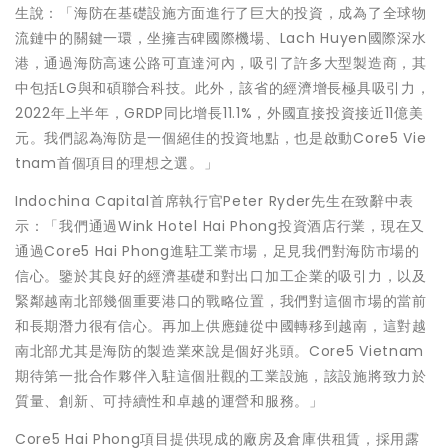
生說：「海防在基礎設施方面進行了巨大的投資，成為了全球物
流鏈中的關鍵一環，坐擁吉碑國際機場、Lach Huyen國際深水
港，通過海防高速公路可直達河內，吸引了許多大型製造商，其
中包括LG與和碩聯合科技。此外，該省的經濟增長極具吸引力，
2022年上半年，GRDP同比增長11.1%，外國直接投資接近11億美
元。我們認為海防是一個絕佳的投資地點，也是啟動Core5 Vie
tnam首個項目的理想之選。」
Indochina Capital首席執行官Peter Ryder先生在致辭中表
示：「我們通過Wink Hotel Hai Phong投資酒店行業，現在又
通過Core5 Hai Phong進駐工業市場，足見我們對海防市場的
信心。鑒於其良好的經濟基礎和對出口加工企業的吸引力，以及
緊鄰越南北部幾個重要港口的戰略位置，我們對這個市場的當前
和長期潛力很有信心。再加上供應鏈從中國轉移到越南，這對越
南北部尤其是海防的製造業來說是個好兆頭。Core5 Vietnam
期待第一批合作夥伴入駐這個壯觀的工業設施，該設施將致力於
質量、創新、可持續性和卓越的運營和服務。」
Core5 Hai Phong項目提供現成的廠房及倉庫供租賃，採用露