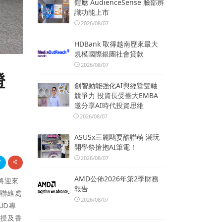
鎧應 AudienceSense 臉部辨
識功能上市
2026/08/07
HDBank 取得越南歷來最大
規模國際銀團社會貸款
2026/08/07
證
創智動能強化AI與經營雙軸
競爭力 投資長受臺大EMBA
邀分享AI時代投資思維
2026/08/07
ASUSx三麗鷗耍酷聯萌 潮玩
開學祭搶抱AI筆電！
2026/08/07
AMD公佈2026年第2季財務
將迎來
報告
港聯絡處
2026/08/07
UD專
教授及香