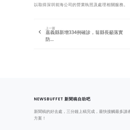
以取得深圳前海公司的營業執照及處理相關服務。
上一篇
嘉義縣新增334例確診，翁縣長籲落實
防...
NEWSBUFFET 新聞稿自助吧
新聞稿的好去處，三分鐘上稿完成，最快接觸最多讀
方案！