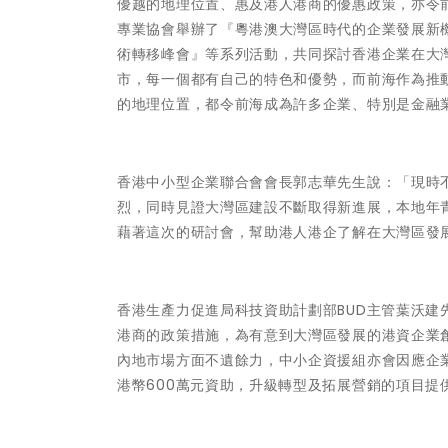
優越的地理位置、惠及港人港商的優惠政策，亦令
專業協會舉辦了『粵港澳大灣區時代的企業發展新
術轉移峰會』等系列活動，共同探討香港企業在大
市，每一個都有自己的特色和優勢，而前海作為推
的地理位置，都令前海成為許多企業、特別是金融
香港中小型企業聯合會會長郭志華先生說：「現時
烈，同時見證大灣區建設不斷取得新進展，本地年
藉著這次的研討會，幫助港人港企了解在大灣區發
香港生產力促進局科技資助計劃部BUD主管葉沃
港商的政策措施，為有意到大灣區發展的港資企業
內地市場方面不遺餘力，中小企資援組亦會因應企
港幣600萬元資助，升級轉型及拓展營銷的項目提