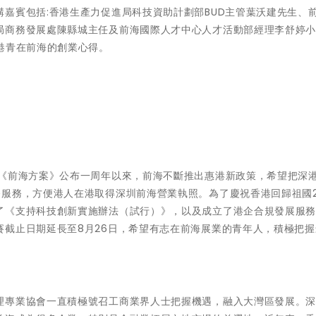
嘉賓包括:香港生產力促進局科技資助計劃部BUD主管葉沃建先生、
局商務發展處陳縣城主任及前海國際人才中心人才活動部經理李舒婷
港青在前海的創業心得。
「《前海方案》公布一周年以來，前海不斷推出惠港新政策，希望把深
務服務，方便港人在港取得深圳前海營業執照。為了慶祝香港回歸祖國2
了《支持科技創新實施辦法（試行）》，以及成立了港企合規發展服
賽截止日期延長至8月26日，希望有志在前海展業的青年人，積極把握
理專業協會一直積極號召工商業界人士把握機遇，融入大灣區發展。