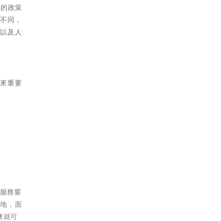
厚的政策
制不同，
貼以及人
帶來重要
的服務窗
內地，面
澳就可