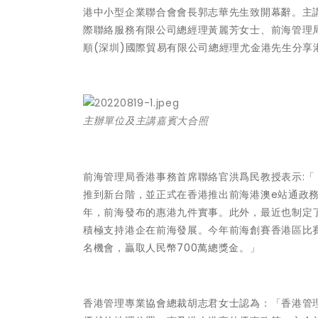
港中小型企業聯合會會長郭志華先生致開幕辭。主講
際聯絡服務有限公司總經理黃麗芳女士、前海管理
順(深圳)國際貿易有限公司總經理尤金港先生分享
主辦單位及主講嘉賓大合照
前海管理局香港事務首席聯絡官洪爲民教授表示:
推到新台階，並正式在香港推出前海港澳e站通政
年，前海發布的惠港九件實事。此外，最近也制定
積極支持港企在前海發展。今年前海創賽香港區比
名機會，贏取人民幣700萬總獎金。」
香港管理專業協會總裁胡志君女士認為：「香港管