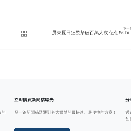
下一
屏東夏日狂歡祭破百萬人次 伍佰&Chi..
立即購買新聞稿曝光
分
者的
發一篇新聞稿透通到各大媒體的最快速、最便捷的方案！
透
如