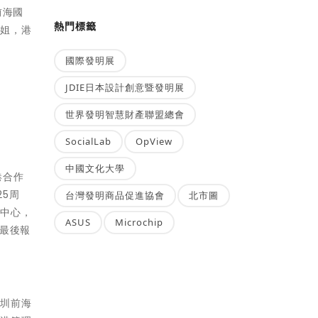
前海國
熱門標籤
小姐，港
國際發明展
JDIE日本設計創意暨發明展
世界發明智慧財產聯盟總會
SocialLab
OpView
中國文化大學
港合作
5周
台灣發明商品促進協會
北市圖
務中心，
ASUS
Microchip
最後報
深圳前海