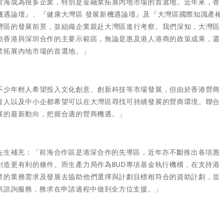
前海成為很多企業，特別是金融業拓展內地市場的首選地。近年來，
機遇論壇』、『健康大灣區 發展新機遇論壇』及『大灣區國際知識產
灣區的發展前景，並組織企業親赴大灣區進行考察。我們深知，大灣區9
動香港與深圳合作的主要示範區，無論是惠及港人港商的政策成果，
業拓展內地市場的首選地。」
不少年輕人希望投入文化創意、創新科技等市場發展，但由於香港營
青人以及中小企都希望可以在大灣區尋找可持續發展的營商環境。聯
展的最新動向，把握合適的營商機遇。」
建先生補充：「前海合作區是港深合作的先導區，近年亦不斷推出各項
創造更有利的條件。而生產力局作為BUD專項基金執行機構，在支持
業的業務需求及發展去協助他們選擇與計劃目標相符合的資助計劃，
供諮詢服務，務求在申請過程中做到全方位支援。」