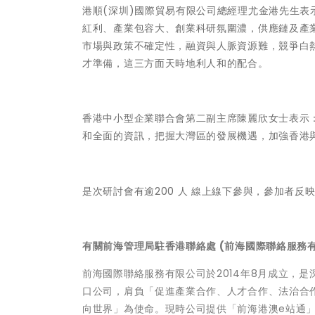
港順(深圳)國際貿易有限公司總經理尤金港先生
紅利、產業包容大、創業科研氛圍濃，供應鏈及產
市場與政策不確定性，融資與人脈資源難，競爭白
才準備，這三方面天時地利人和的配合。
香港中小型企業聯合會第二副主席陳麗欣女士表示
和全面的資訊，把握大灣區的發展機遇，加強香港
是次研討會有逾200 人 線上線下參與，參加者
有關前海管理局駐香港聯絡處 (前海國際聯絡服務
前海國際聯絡服務有限公司於2014年8月成立，
口公司，肩負「促進產業合作、人才合作、法治合
向世界」為使命。現時公司提供「前海港澳e站通」