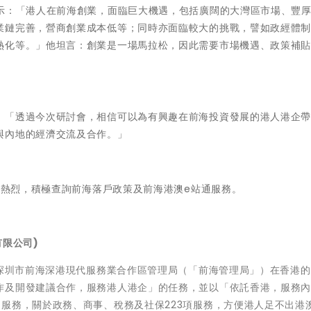
表示：「港人在前海創業，面臨巨大機遇，包括廣闊的大灣區市場、豐
業鏈完善，營商創業成本低等；同時亦面臨較大的挑戰，譬如政經體
熱化等。」他坦言：創業是一場馬拉松，因此需要市場機遇、政策補
：「透過今次研討會，相信可以為有興趣在前海投資發展的港人港企
與內地的經濟交流及合作。」
反映熱烈，積極查詢前海落戶政策及前海港澳e站通服務。
有限公司)
是深圳市前海深港現代服務業合作區管理局（「前海管理局」）在香港
作及開發建議合作，服務港人港企」的任務，並以「依託香港，服務
服務，關於政務、商事、稅務及社保223項服務，方便港人足不出港