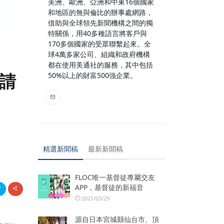
美洲、歐洲、亞洲和中東16個國家
和地區的無與倫比的辦事處網路，
借助與全球領先新聞機構之間的獨
特關係，用40多種語言將客戶與
170多個國家的受眾聯繫起來。全
球4萬多家公司、組織和政府機構
都在使用美通社的服務，其中包括
申請
50%以上的財富500強企業。
精選新聞稿
最新新聞稿
FLOC唯一基督徒專屬交友
APP，基督徒的新福音
2021/03/29
源自日本宮城縣仙台市、頂