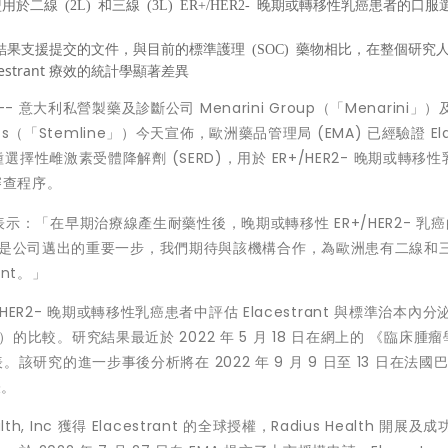
盟用於二線
(2L)
和三線
(3L) ER+/HER2-
晚期或轉移性乳癌患者的口服
結果支援提交的文件，與目前的標準護理
(SOC)
藥物相比，在整個研究
estrant 療效的統計學顯著差異
- 意大利私營製藥及診斷公司 Menarini Group（「Menarini」）及
eutics（「Stemline」）今天宣佈，歐洲藥品管理局 (EMA) 已經驗證 Ela
 是一種選擇性雌激素受體降解劑 (SERD)，用於 ER+/HER2- 晚期或轉移
審查程序。
示：「在早期治療線產生耐藥性後，晚期或轉移性 ER+/HER2- 乳
請是公司邁出的重要一步，我們期待與該機構合作，為歐洲患有二線和三線
ant。」
 ER+/HER2- 晚期或轉移性乳癌患者中評估 Elacestrant 與標準治本內
劑）的比較。研究結果最近於 2022 年 5 月 18 日在網上的
《臨床腫瘤
 JCO) 發表。該研究的進一步事後分析將在 2022 年 9 月 9 日至 13 日在法
表。
Health, Inc 獲得 Elacestrant 的全球授權，Radius Health 開展及