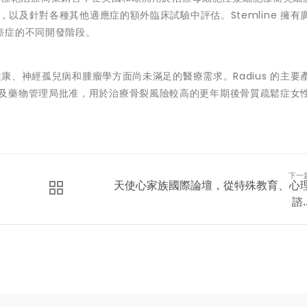
，以及針對各種其他適應症的額外臨床試驗中評估。Stemline 擁有
癌症的不同開發階段。
健康、神經孤兒病和腫瘤學方面尚未滿足的醫療需求。Radius 的主要產
獲得美國食品及藥物管理局批准，用於治療骨裂風險較高的更年期後骨質疏鬆症女
下一
天使心家族國際論壇，從特殊教育、心
諮..