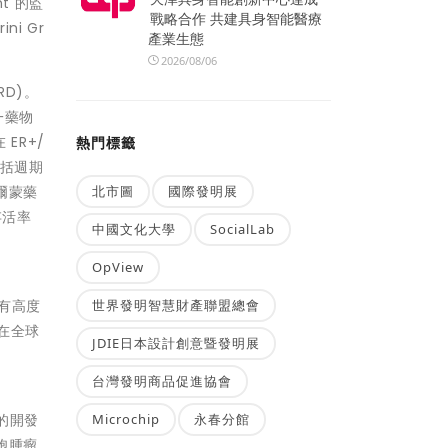
nt 的監
戰略合作 共建具身智能醫療
i Gr
產業生態
2026/08/06
RD)。
一藥物
ER+/
熱門標籤
包括週期
荷爾蒙藥
北市圖
國際發明展
存活率
中國文化大學
SocialLab
OpView
世界發明智慧財產聯盟總會
於有高度
在全球
JDIE日本設計創意暨發明展
台灣發明商品促進協會
Microchip
永春分館
法的開發
胞腫瘤