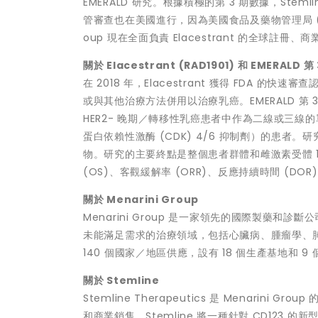
EMERALD 研究。根據積極的第 3 期數據，Stemline
管審查也在美國進行，因為美國食品及藥物管理局 (FDA)
oup 現在全面負責 Elacestrant 的全球註
關於
Elacestrant (RAD1901)
和
EMERALD
第
在 2018 年，Elacestrant 獲得 FDA 
或與其他治療方法併用以治療乳癌。EMERALD 第 3 
HER2- 晚期／轉移性乳癌患者中作為二線或三線
蛋白依賴性激酶 (CDK) 4/6 抑制劑）的患者。研
物。研究的主要終點是整個患者群體和雌激素受體 1 
(OS)、客觀緩解率 (ORR)、反應持續時間 (DO
關於
Menarini Group
Menarini Group 是一家領先的國際製藥和診斷公
未能滿足需求的治療領域，包括心臟病、腫瘤學、肺炎
140 個國家／地區供應，設有 18 個生產基地和
關於
Stemline
Stemline Therapeutics 是 Menar
和商業銷售。Stemline 將一種針對 CD12