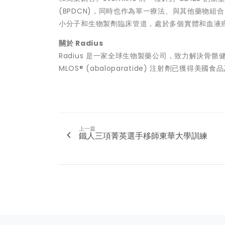
(BPDCN)，同時也作為單一療法、與其他藥物組合
小分子和生物製劑臨床管道，處於多個實體和血液
關於
Radius
Radius 是一家全球生物製藥公司，致力解決骨骼
MLOS® (abaloparatide) 注射劑已
上一篇
鐵人三項菁英選手移師東華大學訓練