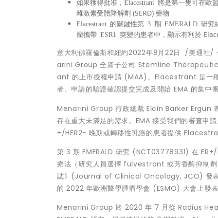
如果獲得批准，
Elacestrant
將是第一隻可在歐
雌激素受體降解劑 (SERD) 藥物
Elacestrant
的關鍵性第
3
期
EMERALD
研究
的患者中，顯示有利於 Elac
瘤攜帶
ESR1
突變
意大利佛羅倫斯和紐約
2022年8月22日
/美通社/ -
arini Group 全資子公司 Stemline Therap
ant 的上市授權申請 (MAA)。Elacestrant
者。申請的驗證確認提交完成及開始 EMA 的集中
Menarini Group 行政總裁
Elcin Barker Ergun
表
存在重大未滿足的需求。EMA 接受我們的審查申
+/HER2- 晚期或轉移性乳癌的患者提供 Elacestr
第 3 期 EMERALD 研究 (NCT03778931) 在
療法（研究人員選擇 fulvestrant 或芳香酶抑制
(Journal of Clinical Oncology,
誌》
的 2022 年歐洲醫學腫瘤學會 (ESMO) 大會上發
Menarini Group 於 2020 年 7 月從 Radius 