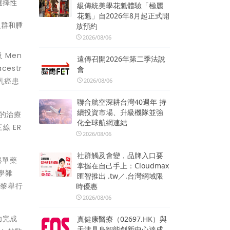
選擇性
級傳統美學花魁體驗「極麗
花魁」自2026年8月起正式開
放預約
人群和腫
2026/08/06
 Men
遠傳召開2026年第二季法說
cestr
會
性乳癌患
2026/08/06
聯合航空深耕台灣40週年 持
續投資市場、升級機隊並強
癌的治療
化全球航網連結
 ER
2026/08/06
社群觸及會變，品牌入口要
分泌單藥
掌握在自己手上：Cloudmax
學雜
匯智推出 .tw／.台灣網域限
國巴黎舉行
時優惠
2026/08/06
成功完成
真健康醫療（02697.HK）與
天津具身智能創新中心達成