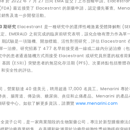
 於 2022 年 7 月 27 日向 EMA 提交了上市授權申請。Elacestra
 最近接受了 Elacestrant 的新藥申請，認定優先審查。Menarin
冊、商業銷售及進一步開發活動。
3
期研究
Elacestrant 是一種研究中的選擇性雌激素受體降解劑 (SE
的快速審查認定。EMERALD 之前完成的臨床前研究表明，該化合物有潛力作為單
期試驗是一項隨機、開放標籤、活性對照研究，評估 Elacestrant 在 
的單一治療。研究招募了 477 名早前接受過一線或二線內分泌治療（
究中的患者通過隨機方式而接受 Elacestrant 或研究員所選的核准
基因 (
) 突變患者的無惡化存活期 (PFS)。次要終點包括整體
ESR1
R) 和安全性的評估。
司，營業額達 40 億美元，聘用超過 17,000 名員工。Menarini 專
、腸胃道、傳染病、糖尿病、炎症和止痛產品。Menarini 的產品
 9 個研發中心。如欲了解更多資訊，請瀏覽
www.menarini.com
ini Group 的全資子公司，是一家商業階段的生物製藥公司，專注於新型腫瘤療
3 的新型標靶治療商業銷售，在美國和歐洲用於治療母細胞性漿細胞樣樹突細