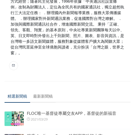
方式經營；隨著民主化發展，1996年依據「中央通訊社設置條
例」改制為財團法人，定位為全民共有的國家通訊社，獨立超然執
行三大法定任務： ．辦理國內外新聞報導業務，服務大眾傳播媒
體。 ．辦理國家對外新聞通訊業務，促進國際對台灣之瞭解。 ．
加強與國際新聞通訊社合作，增進國際新聞交流。 秉持「正確、
領先、客觀、翔實」的基本原則，中央社專業新聞團隊每天以中、
英、日文即時對外發出上千則新聞、照片、圖表、影音與資訊，是
台灣唯一多語文新聞媒體，服務對象從媒體客戶擴大為閱聽大眾；
從台灣民眾延伸至全球僑胞與讀者，充分扮演「台灣之眼，世界之
窗」。
精選新聞稿
最新新聞稿
FLOC唯一基督徒專屬交友APP，基督徒的新福音
2021/03/29