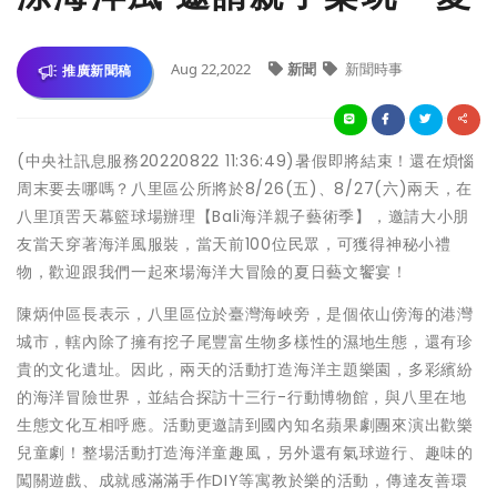
Aug 22,2022
新聞
新聞時事
推廣新聞稿
(中央社訊息服務20220822 11:36:49)暑假即將結束！還在煩惱
周末要去哪嗎？八里區公所將於8/26(五)、8/27(六)兩天，在
八里頂罟天幕籃球場辦理【Bali海洋親子藝術季】，邀請大小朋
友當天穿著海洋風服裝，當天前100位民眾，可獲得神秘小禮
物，歡迎跟我們一起來場海洋大冒險的夏日藝文饗宴！
陳炳仲區長表示，八里區位於臺灣海峽旁，是個依山傍海的港灣
城市，轄內除了擁有挖子尾豐富生物多樣性的濕地生態，還有珍
貴的文化遺址。因此，兩天的活動打造海洋主題樂園，多彩繽紛
的海洋冒險世界，並結合探訪十三行-行動博物館，與八里在地
生態文化互相呼應。活動更邀請到國內知名蘋果劇團來演出歡樂
兒童劇！整場活動打造海洋童趣風，另外還有氣球遊行、趣味的
闖關遊戲、成就感滿滿手作DIY等寓教於樂的活動，傳達友善環