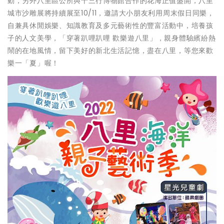
動，另外八里區公所與十三行博物館合作的花海正值盛開，八里
城市沙雕展將持續展至10/11，邀請大小朋友利用周末假日同樂，
自兼具休閒娛樂、知識教育及多元藝術性的豐富活動中，培養孩
子的人文美學，「穿著趴哩趴哩 歡樂遊八里」，親身體驗繽紛熱
鬧的在地風情，留下美好的新北生活記憶，盡在八里，等您來歡
樂一「夏」喔！