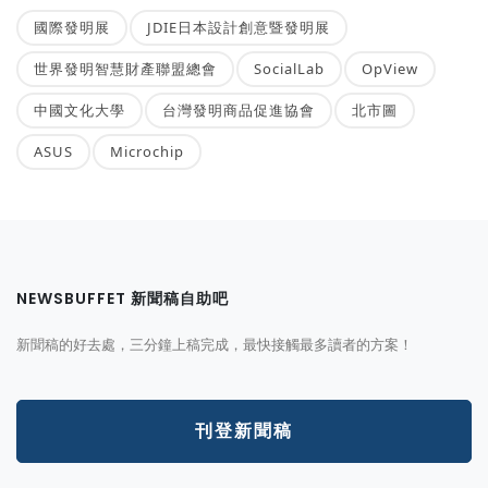
國際發明展
JDIE日本設計創意暨發明展
世界發明智慧財產聯盟總會
SocialLab
OpView
中國文化大學
台灣發明商品促進協會
北市圖
ASUS
Microchip
NEWSBUFFET 新聞稿自助吧
新聞稿的好去處，三分鐘上稿完成，最快接觸最多讀者的方案！
刊登新聞稿