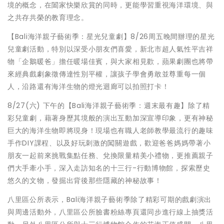
境的概念，在闔家快樂欣賞的同時，更能學習重視海洋環境、與
之共存共榮的教育理念。
【Bali海洋親子藝術季：星光兒童劇】8/26周五晚間辦理的星光
兒童劇活動，特別以深受小朋友們喜愛，新北市超人氣性平吉祥
物「企鵝暖爸」擔任暖場佳賓，與大家相見歡，蘋果劇團也將帶
來經典戲劇象徵傳達性別平權，讓孩子學會勇敢並尊重每一個
人，沿路還有海洋生物的燈光迴廊可以拍照打卡！
8/27(六) 下午的【Bali海洋親子藝術季：週末最有趣】除了精
彩兒童劇，藉著身歷其境般的演出互動加深宣導印象，更有神秘
巨大的海洋生物即將現身！現場也有職人老師教學最流行的趣味
手作DIY課程、以及好玩刺激的闖關遊戲，歡迎爸爸媽媽帶著小
朋友一起前來挑戰集點任務、兌換限量精美小禮物，更推薦親子
們大手牽小手，深入走訪知名的十三行-行動博物館，探索歷史
悠久的文物，發掘出背後那些隱藏的神秘故事！
八里區公所表示，Bali海洋親子藝術季除了精彩可期的戲劇演出
與周邊活動外，八里區公所臉書粉絲專頁還同步進行線上抽獎活