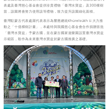
表處及臺灣慈心基金會提供珍貴禮物「臺灣水寶盆」及300棵樹
苗，該園將會努力使用該等禮物，致力提升該園綠化面積。
臺灣駐蒙古代表處羅代表表示為響應總統Khürelsükh U.大力推
動之「十億棵樹計畫」，本處特與我國慈心基金會合作捐贈首批
「臺灣水寶盆」予蒙古國，並在蒙古國家遊樂園設置臺灣水寶盆
示範區，盼作為未來臺灣水寶盆於蒙古國推廣之基礎。