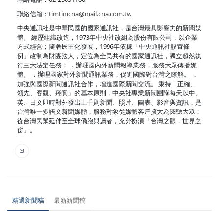
聯絡信箱：
timtimcna@mail.cna.com.tw
中央通訊社是中華民國的國家通訊社，是台灣最具影響力的新聞媒
體。 經歷組織改造，1973年中央社改組為股份有限公司，以企業
方式經營；隨著民主化發展，1996年依據「中央通訊社設置條
例」改制為財團法人，定位為全民共有的國家通訊社，獨立超然執
行三大法定任務： ．辦理國內外新聞報導業務，服務大眾傳播媒
體。 ．辦理國家對外新聞通訊業務，促進國際對台灣之瞭解。 ．
加強與國際新聞通訊社合作，增進國際新聞交流。 秉持「正確、
領先、客觀、翔實」的基本原則，中央社專業新聞團隊每天以中、
英、日文即時對外發出上千則新聞、照片、圖表、影音與資訊，是
台灣唯一多語文新聞媒體，服務對象從媒體客戶擴大為閱聽大眾；
從台灣民眾延伸至全球僑胞與讀者，充分扮演「台灣之眼，世界之
窗」。
精選新聞稿
最新新聞稿