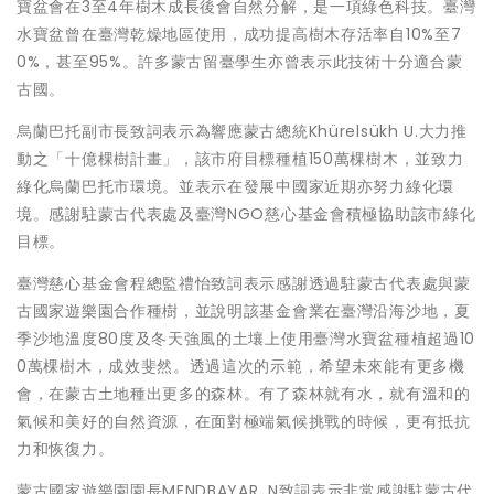
寶盆會在3至4年樹木成長後會自然分解，是一項綠色科技。臺灣
水寶盆曾在臺灣乾燥地區使用，成功提高樹木存活率自10%至7
0%，甚至95%。許多蒙古留臺學生亦曾表示此技術十分適合蒙
古國。
烏蘭巴托副市長致詞表示為響應蒙古總統Khürelsükh U.大力推
動之「十億棵樹計畫」，該市府目標種植150萬棵樹木，並致力
綠化烏蘭巴托市環境。並表示在發展中國家近期亦努力綠化環
境。感謝駐蒙古代表處及臺灣NGO慈心基金會積極協助該市綠化
目標。
臺灣慈心基金會程總監禮怡致詞表示感謝透過駐蒙古代表處與蒙
古國家遊樂園合作種樹，並說明該基金會業在臺灣沿海沙地，夏
季沙地溫度80度及冬天強風的土壤上使用臺灣水寶盆種植超過10
0萬棵樹木，成效斐然。透過這次的示範，希望未來能有更多機
會，在蒙古土地種出更多的森林。有了森林就有水，就有溫和的
氣候和美好的自然資源，在面對極端氣候挑戰的時候，更有抵抗
力和恢復力。
蒙古國家遊樂園園長MENDBAYAR. N致詞表示非常感謝駐蒙古代