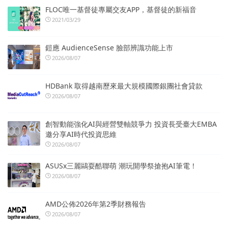
FLOC唯一基督徒專屬交友APP，基督徒的新福音
2021/03/29
鎧應 AudienceSense 臉部辨識功能上市
2026/08/07
HDBank 取得越南歷來最大規模國際銀團社會貸款
2026/08/07
創智動能強化AI與經營雙軸競爭力 投資長受臺大EMBA
邀分享AI時代投資思維
2026/08/07
ASUSx三麗鷗耍酷聯萌 潮玩開學祭搶抱AI筆電！
2026/08/07
AMD公佈2026年第2季財務報告
2026/08/07