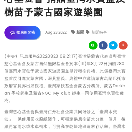
樹苗予蒙古國家遊樂園
Aug 23,2022
新聞
新聞時事
推廣新聞稿
(中央社訊息服務20220823 09:21:17)臺灣駐蒙古代表處與臺灣
慈心基金會及蒙古自然無限基金會於本(111)年8月22日捐贈280
個臺灣水寶盆予蒙古國家遊樂園並舉行種樹典禮。此係臺灣水寶
盆首度引進於蒙古國，深具意義。典禮中亦邀請蒙古烏蘭巴托市
政府官員亦出席觀禮。臺灣家扶基金會蒙古分務所、蒙古Darkh
an 學校師生及蒙古NGO My club 師生一同使用臺灣水寶盆種
樹。
臺灣慈心基金會與臺灣仁舟社會企業共同研發之「臺灣水寶
盆」，係使用回收廢紙製作，可穩定供應樹苗水分達一個月，後
續再靠雨水或水車補水，可提高在乾燥地區造林存活率。臺灣水