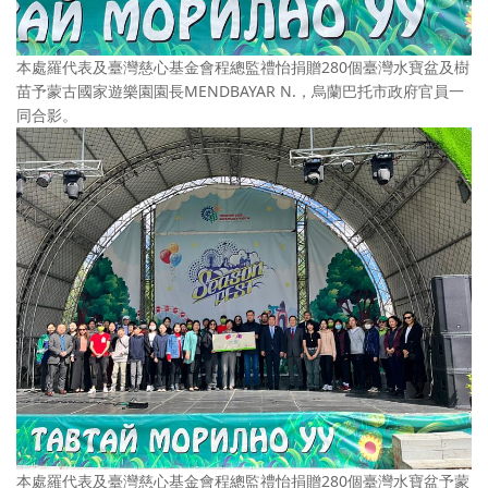
本處羅代表及臺灣慈心基金會程總監禮怡捐贈280個臺灣水寶盆及樹
苗予蒙古國家遊樂園園長MENDBAYAR N.，烏蘭巴托市政府官員一
同合影。
本處羅代表及臺灣慈心基金會程總監禮怡捐贈280個臺灣水寶盆予蒙