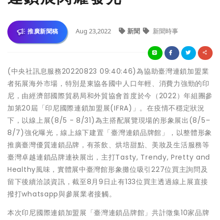
Aug 23,2022
新聞
新聞時事
推廣新聞稿
(中央社訊息服務20220823 09:40:46)為協助臺灣連鎖加盟業
者拓展海外市場，特別是東協各國中人口年輕、消費力強勁的印
尼，由經濟部國際貿易局和外貿協會首度於今（2022）年組團參
加第20屆「印尼國際連鎖加盟展(IFRA)」。在疫情不穩定狀況
下，以線上展(8/5 - 8/31)為主搭配展覽現場的形象展出(8/5–
8/7)強化曝光，線上線下建置「臺灣連鎖品牌館」，以整體形象
推廣臺灣優質連鎖品牌，有茶飲、烘培甜點、美妝及生活服務等
臺灣卓越連鎖品牌連袂展出，主打Tasty, Trendy, Pretty and
Healthy風味，實體展中臺灣館形象攤位吸引227位買主詢問及
留下後續洽談資訊，截至8月9日止有133位買主透過線上展直接
撥打whatsapp與參展業者接觸。
本次印尼國際連鎖加盟展「臺灣連鎖品牌館」共計徵集10家品牌