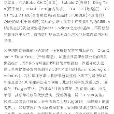
商參展，包含Boba CHiC(皇翼)、Bubble Z(志晟)、Ding Te
a(巨宇翔) 、MACU Tea(麻古茶坊)、TEA TOP(珍鼎記)、DO
NT YELL AT ME(合食餐飲)等茶飲品牌；FURGER(巧速食品)、
QIANQIAN(千綾國際)等點心烘培；還有主打美麗生活的CIRILLA
(婕英生技)及健康生活的Best-Loving(北之特)品牌，不同類型
的業種超乎期待，成功讓印尼民眾認識台灣其他領域優質的連鎖
品牌。
其中詢問度最高的莫過於唯一擁有獨特配方的甜點品牌「QianQ
ian – Tora Yaki」(千綾國際)，加盟後只需學會該公司的專利
機器操作，平均1小時可產出150顆熊掌型甜點，深獲年輕人喜
愛；還有從事優質腰果銷售近50年的印尼商(Bumifood Agro I
ndustry)，專注環保事業，將腰果包裝流程中留下的殘渣製成
年產量達2400噸腰果殼液再利用，此次於展中認識重天然、環
保的「Furger芙格」(巧速食品)蔬食漢堡，對使用山藥、地瓜、
芋頭、菇類等植物取代漢堡肉，深感興趣，與「Furger芙格」
於線上洽談合作細節；另有供應全印尼Sugaren（棕櫚糖）的業
者表示，印尼茶飲店的風味選擇有限，看到臺灣連鎖茶飲品牌樣
式多元，各有特色，特別預約在週末洽談，交流拓銷印尼市場做