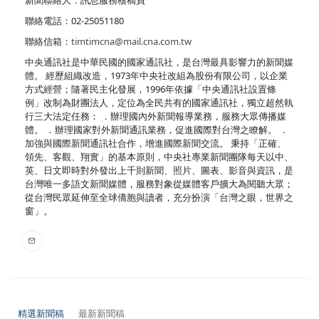
新聞聯絡人：訊息服務核稿員
聯絡電話：02-25051180
聯絡信箱：
timtimcna@mail.cna.com.tw
中央通訊社是中華民國的國家通訊社，是台灣最具影響力的新聞媒
體。 經歷組織改造，1973年中央社改組為股份有限公司，以企業
方式經營；隨著民主化發展，1996年依據「中央通訊社設置條
例」改制為財團法人，定位為全民共有的國家通訊社，獨立超然執
行三大法定任務： ．辦理國內外新聞報導業務，服務大眾傳播媒
體。 ．辦理國家對外新聞通訊業務，促進國際對台灣之瞭解。 ．
加強與國際新聞通訊社合作，增進國際新聞交流。 秉持「正確、
領先、客觀、翔實」的基本原則，中央社專業新聞團隊每天以中、
英、日文即時對外發出上千則新聞、照片、圖表、影音與資訊，是
台灣唯一多語文新聞媒體，服務對象從媒體客戶擴大為閱聽大眾；
從台灣民眾延伸至全球僑胞與讀者，充分扮演「台灣之眼，世界之
窗」。
精選新聞稿
最新新聞稿