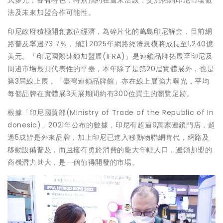
法及未來加盟合作可能性。
印尼政府積極開創數位經濟，為碎片化的萬島印尼解套，目前網
路普及率達73.7％，預計2025年網路經濟規模將成長至1,240億
美元。「印尼國際連鎖加盟展(IFRA)」是連鎖品牌拓展至印尼及
周邊市場最具代表性的平臺，本年除了是第20屆實體展外，也是
第3屆線上展，「臺灣連鎖品牌館」亦在線上展強力曝光，平均
每個品牌在實體展3天展期間約有300位買主的瀏覽足跡。
根據「印尼國貿部(Ministry of Trade of the Republic of In
donesia)」2021年公布的數據，印尼有超過9萬家連鎖門店，超
過5成皆是外來品牌，加上印尼已進入移動物聯網時代，網路及
移動設備普及，而且擁有勇於消費的龐大年輕人口，連鎖加盟的
商機潛力甚大，是一個值得開發的市場。