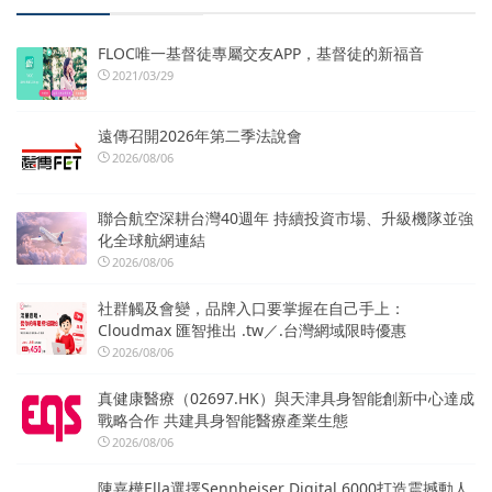
FLOC唯一基督徒專屬交友APP，基督徒的新福音
2021/03/29
遠傳召開2026年第二季法說會
2026/08/06
聯合航空深耕台灣40週年 持續投資市場、升級機隊並強
化全球航網連結
2026/08/06
社群觸及會變，品牌入口要掌握在自己手上：
Cloudmax 匯智推出 .tw／.台灣網域限時優惠
2026/08/06
真健康醫療（02697.HK）與天津具身智能創新中心達成
戰略合作 共建具身智能醫療產業生態
2026/08/06
陳嘉樺Ella選擇Sennheiser Digital 6000打造震撼動人