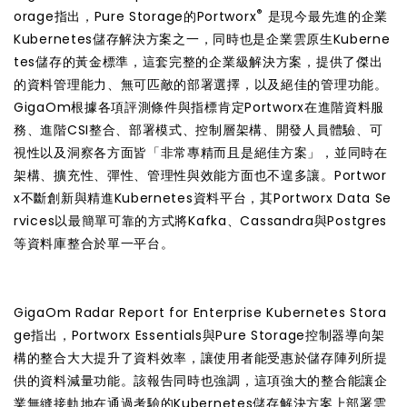
®
orage指出，Pure Storage的Portworx
是現今最先進的企業
Kubernetes儲存解決方案之一，同時也是企業雲原生Kuberne
tes儲存的黃金標準，這套完整的企業級解決方案，提供了傑出
的資料管理能力、無可匹敵的部署選擇，以及絕佳的管理功能。
GigaOm根據各項評測條件與指標肯定Portworx在進階資料服
務、進階CSI整合、部署模式、控制層架構、開發人員體驗、可
視性以及洞察各方面皆「非常專精而且是絕佳方案」，並同時在
架構、擴充性、彈性、管理性與效能方面也不遑多讓。Portwor
x不斷創新與精進Kubernetes資料平台，其Portworx Data Se
rvices以最簡單可靠的方式將Kafka、Cassandra與Postgres
等資料庫整合於單一平台。
GigaOm Radar Report for Enterprise Kubernetes Stora
ge指出，Portworx Essentials與Pure Storage控制器導向架
構的整合大大提升了資料效率，讓使用者能受惠於儲存陣列所提
供的資料減量功能。該報告同時也強調，這項強大的整合能讓企
業無縫接軌地在通過考驗的Kubernetes儲存解決方案上部署雲