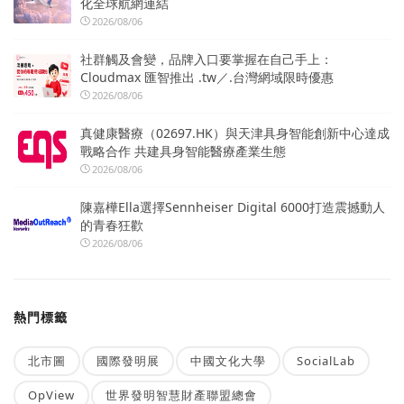
化全球航網連結
2026/08/06
社群觸及會變，品牌入口要掌握在自己手上：
Cloudmax 匯智推出 .tw／.台灣網域限時優惠
2026/08/06
真健康醫療（02697.HK）與天津具身智能創新中心達成
戰略合作 共建具身智能醫療產業生態
2026/08/06
陳嘉樺Ella選擇Sennheiser Digital 6000打造震撼動人
的青春狂歡
2026/08/06
熱門標籤
北市圖
國際發明展
中國文化大學
SocialLab
OpView
世界發明智慧財產聯盟總會