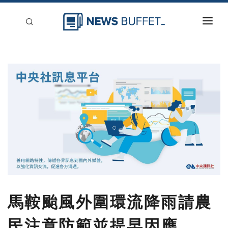
回到首頁
新聞稿分類
登入
刊登
馬鞍颱風外圍環流降雨請農
民注意防範並提早因應