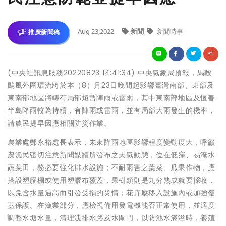
Aug 23,2022
新聞
新聞時事
推廣新聞稿
(中央社訊息服務20220823 14:41:34) 中央氣象局預報，馬鞍
颱風外圍環流將於本（8）月23日晚間起影響臺灣南部、東部及
東南部地區將轉有局部短暫陣雨或雷雨，其中東南部地區及恆春
半島降雨較為持續，有陣雨或雷雨，並有局部大雨發生的機率，
請農民提早因應相關防災作業。
農業處鄭永裕處長表示，未來降雨地區影響程度變動度大，呼籲
農漁民密切注意新聞媒體所發布之天氣動態，位在低窪、易淹水
蔬菜田，務必要強化排水設施；不耐雨害之葉菜、瓜果作物，應
搭設塑膠棚或使用塑膠布覆蓋，果樹類則是九分熟成就要採收，
以免含水量過高而引發受損的災情；花卉應移入設施內或加強覆
蓋保護。在漁業部分，應檢視備用發電機能否正常使用，並適度
調整水塘水量，清理洩排水路及水閘門，以防池水滿溢時，養殖