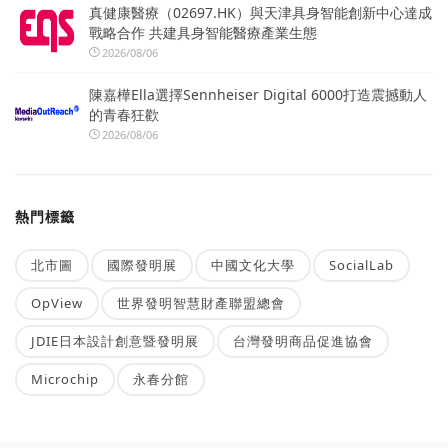
真健康醫療（02697.HK）與天津具身智能創新中心達成
戰略合作 共建具身智能醫療產業生態
2026/08/06
陳嘉樺Ella選擇Sennheiser Digital 6000打造震撼動人
的青春狂歡
2026/08/06
熱門標籤
北市圖
國際發明展
中國文化大學
SocialLab
OpView
世界發明智慧財產聯盟總會
JDIE日本設計創意暨發明展
台灣發明商品促進協會
Microchip
永春分館