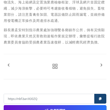
物流失。海上箱網及定置漁業應檢修框架、浮球及網片並固定纜
繩，減少海浪衝擊，必要時可考慮搶收養殖物，避免損失。畜牧
業部分，請注意畜禽舍加固、電器設備防止因雨漏電，並維持備
用發電機正常操作及周邊排水疏通。
縣長潘孟安特別指示農業處加強聯繫各鄉鎮市公所，倘有災情顯
現，即依農業天然災害救助速報作業規定辦理，彙整提報行政院
農業委員會協助受損農產業迅速復耕，以減輕農民經濟負擔。