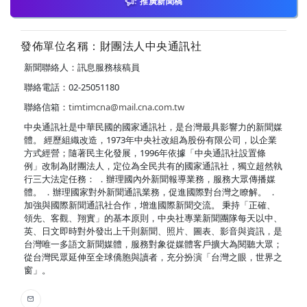
推廣新聞稿
發佈單位名稱：財團法人中央通訊社
新聞聯絡人：訊息服務核稿員
聯絡電話：02-25051180
聯絡信箱：
timtimcna@mail.cna.com.tw
中央通訊社是中華民國的國家通訊社，是台灣最具影響力的新聞媒
體。 經歷組織改造，1973年中央社改組為股份有限公司，以企業
方式經營；隨著民主化發展，1996年依據「中央通訊社設置條
例」改制為財團法人，定位為全民共有的國家通訊社，獨立超然執
行三大法定任務： ．辦理國內外新聞報導業務，服務大眾傳播媒
體。 ．辦理國家對外新聞通訊業務，促進國際對台灣之瞭解。 ．
加強與國際新聞通訊社合作，增進國際新聞交流。 秉持「正確、
領先、客觀、翔實」的基本原則，中央社專業新聞團隊每天以中、
英、日文即時對外發出上千則新聞、照片、圖表、影音與資訊，是
台灣唯一多語文新聞媒體，服務對象從媒體客戶擴大為閱聽大眾；
從台灣民眾延伸至全球僑胞與讀者，充分扮演「台灣之眼，世界之
窗」。