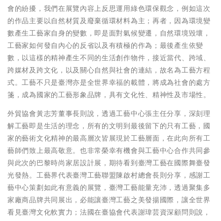
會的紛擾，我們在展覽內容上反思運用綠色環保觀念，例如這次
的作品主要以自然材質及廢棄循環材料為主；再者，因為環境變
數產生工藝家自身的變數，即是面對氣候變遷，自然環境毀壞，
工藝家如何發自內心的反省以及有積極的作為；最後產生依變
數，以這樣的精神產生不同的生活創作物件，接近當代、跨域、
跨媒材及跨文化，以及關心自然與社會的連結，故名為工藝方程
式。工藝不只是臺灣亦是全世界幸福的載體，將成為社會的處方
箋，成為國家的工藝形象品牌，具有文化性、精神性及市場性。
外貿協會黃志芳董事長則說，透過工藝中心張主任分享，深刻理
解工藝即是生活的理念，所有的文明到最後留下的只有工藝，國
家的藝術文化精神的最高層次皆展現於工藝層面，在此向所有工
藝師們致上最高敬意。也非常榮幸有機會與工藝中心合作共同參
與此次的巴黎時尚家居設計展，期待看到臺灣工藝在國際舞臺發
光發熱。工藝界代表臺灣工藝聯盟陳啟村總會長則分享，感謝工
藝中心策劃如此有意義的展覽，臺灣工藝能量充沛，透過聚集多
家廠商品牌共同展出，必能讓臺灣工藝之美發揚國際，讓全世界
看見臺灣文化軟實力；法國在臺協會代表謝瑋芸資深顧問則說，