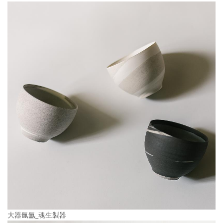
大器氤氳_魂生製器