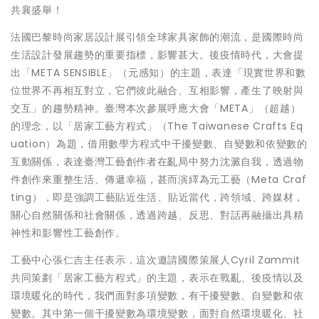
共襄盛舉！
法國巴黎時尚家居設計展引領全球家具家飾的潮流，是國際時尚
生活設計發展趨勢的重要指標，影響甚大。後疫情時代，大會提
出「META SENSIBLE」（元感知）的主題，表達「現實世界和數
位世界不再相互對立，它們彼此融合、互相影響，產生了映射與
交互」的趨勢精神。臺灣本次參展呼應大會「META」（超越）
的理念，以「居家工藝方程式」（The Taiwanese Crafts Eq
uation）為題，借用數學方程式中干擾變數、自變數和依變數的
互動關係，表達臺灣工藝創作者在亂局中努力沈澱自我，透過物
件創作來重整生活、傳遞幸福，甚而演繹為元工藝（Meta Craf
ting），即是強調工藝貼近生活、貼近當代，跨領域、跨媒材，
關心自然關係和社會關係，透過跨越、反思、對話再融攝出具精
神性和影響性工藝創作。
工藝中心張仁吉主任表示，這次邀請國際策展人Cyril Zammit
共同策劃「居家工藝方程式」的主題，表示在戰亂、後疫情以及
環境暖化的時代，我們面對多項變數，有干擾變數、自變數和依
變數。其中第一個干擾變數為環境變數，面對自然環境暖化、社