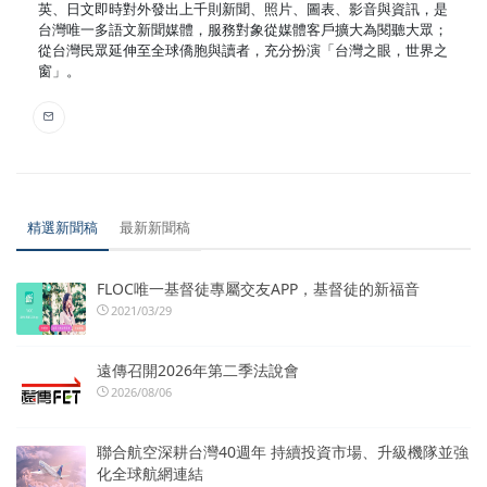
英、日文即時對外發出上千則新聞、照片、圖表、影音與資訊，是
台灣唯一多語文新聞媒體，服務對象從媒體客戶擴大為閱聽大眾；
從台灣民眾延伸至全球僑胞與讀者，充分扮演「台灣之眼，世界之
窗」。
精選新聞稿
最新新聞稿
FLOC唯一基督徒專屬交友APP，基督徒的新福音
2021/03/29
遠傳召開2026年第二季法說會
2026/08/06
聯合航空深耕台灣40週年 持續投資市場、升級機隊並強
化全球航網連結