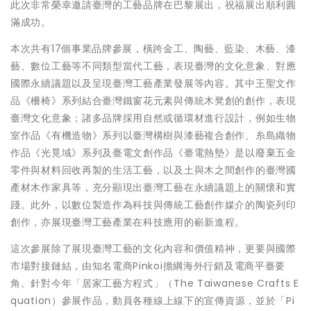
此次非常榮幸邀請臺灣的工藝品牌在巴黎展出，祝福展出順利圓
滿成功。
本次共有17個事業品牌參展，橫跨金工、陶藝、藍染、木藝、漆
藝、數位工藝等不同類型當代工藝，表現臺灣的文化意象、對應
國際永續議題以及呈現臺灣工藝產業發展等內容。其中王聖文作
品《柵椅》系列結合臺灣鐵窗花元素與傳統木凳創的創作，表現
臺灣文化意象；諸多品牌採用自然或循環材進行設計，例如生物
室作品《有機造物》系列以臺灣構樹與漆藝複合創作、糸島織物
作品《光覓域》系列及臺電文創作品《臺電熱墊》是以廢棄五金
零件與材料回收再製的生活工藝，以及土與木之間創作的臺灣國
產材木作家具等，充分顯現出臺灣工藝在永續議題上的關懷和實
踐。此外，以數位製造作為科技與傳統工藝創作媒介的陶瓷列印
創作，亦展現臺灣工藝產業在科技應用的嶄新進程。
這次參展除了展現臺灣工藝的文化內容和價值精神，更要與國際
市場對接鏈結，由知名電商Pinkoi擔綱海外行銷及電商平臺要
角。針對今年「居家工藝方程式」（The Taiwanese Crafts E
quation）參展作品，動員各種線上線下的宣傳資源，並於「Pi