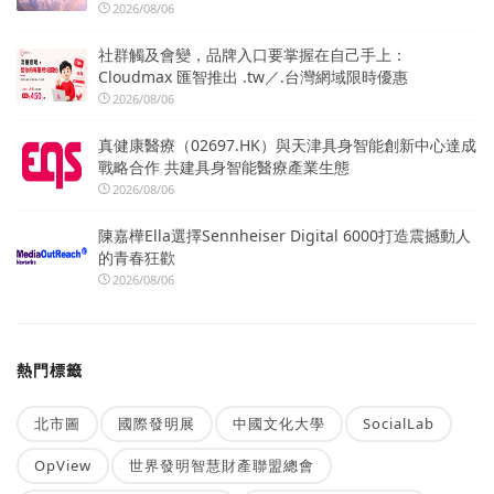
2026/08/06
社群觸及會變，品牌入口要掌握在自己手上：
Cloudmax 匯智推出 .tw／.台灣網域限時優惠
2026/08/06
真健康醫療（02697.HK）與天津具身智能創新中心達成
戰略合作 共建具身智能醫療產業生態
2026/08/06
陳嘉樺Ella選擇Sennheiser Digital 6000打造震撼動人
的青春狂歡
2026/08/06
熱門標籤
北市圖
國際發明展
中國文化大學
SocialLab
OpView
世界發明智慧財產聯盟總會