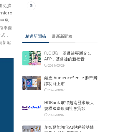
避免擴
icro
家中兒
接種率僅
方式，
精選新聞稿
最新新聞稿
關新冠
FLOC唯一基督徒專屬交友
APP，基督徒的新福音
2021/03/29
鎧應 AudienceSense 臉部辨
識功能上市
2026/08/07
HDBank 取得越南歷來最大
規模國際銀團社會貸款
2026/08/07
創智動能強化AI與經營雙軸