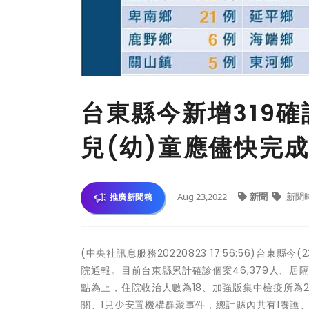
台東縣今新增319
兒(幼)童應儘快完
Aug 23,2022
新聞
新聞
推廣新聞稿
(中央社訊息服務20220823 17:56:56)台東
院通報。目前台東縣累計確診個案46,379人、居隔者
點為止，住院收治人數為18、加強版集中檢疫所為2
關、1兒少安置機構群聚事件，總計縣內共有1養護