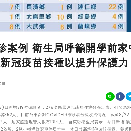
確診案例 衛生局呼籲開學前家
成新冠疫苗接種以提升保護力
時事
縣今(23)日新增319位確診者，278名民眾戶籍或居住地分在台東、41名為
352人。目前台東針對COVID-19確診者分流收治情況，截至8/22下
3人、居家照護現管人數有1314人。 台東縣衛生局表示，今日新增1矯
、2監所、2兒少機構群聚事件監控中，本日共新增11例確診個案。養護