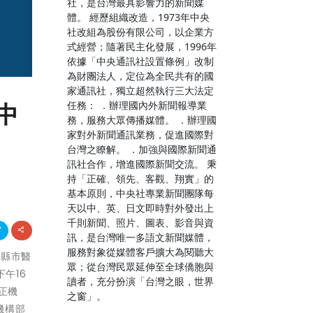
社，是台灣最具影響力的新聞媒
體。 經歷組織改造，1973年中央
社改組為股份有限公司，以企業方
式經營；隨著民主化發展，1996年
依據「中央通訊社設置條例」改制
為財團法人，定位為全民共有的國
家通訊社，獨立超然執行三大法定
任務： ．辦理國內外新聞報導業
中
務，服務大眾傳播媒體。 ．辦理國
家對外新聞通訊業務，促進國際對
台灣之瞭解。 ．加強與國際新聞通
訊社合作，增進國際新聞交流。 秉
持「正確、領先、客觀、翔實」的
基本原則，中央社專業新聞團隊每
天以中、英、日文即時對外發出上
千則新聞、照片、圖表、影音與資
訊，是台灣唯一多語文新聞媒體，
服務對象從媒體客戶擴大為閱聽大
外縣市醫
眾；從台灣民眾延伸至全球僑胞與
午16
讀者，充分扮演「台灣之眼，世界
正機
之窗」。
機構部