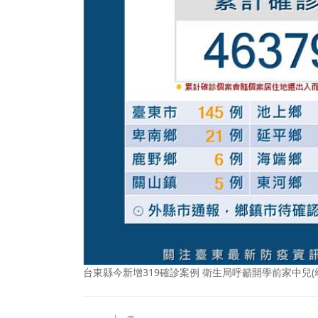
台東縣今新增319確診案例 衛生局呼籲開學前家中兒