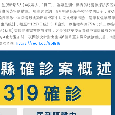
，監所新增5人(4收容人、1員工)。群聚監測中機構仍將暫停探訪探視
實感染管制措施。 衛生局強調，9月初是各級學校開學的日子，然Om
生因染疫導致中重症情形或染疫造成家中幼兒被傳染風險，請家長儘早帶
統計，截至昨(22)日統計5-11歲第一劑接種率為75%；第二劑
中兒(幼童)盡快完成完整疫苗接種，才是預防染疫而造成中重症最有效
9/4止每週加開一夜間診次針對出生滿6個月至未滿12歲接種疫苗，有
防治查詢:
https://reurl.cc/9pRr18