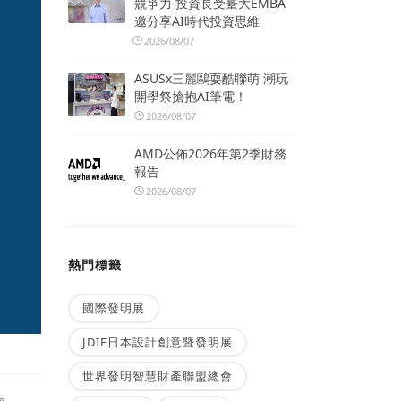
競爭力 投資長受臺大EMBA
邀分享AI時代投資思維
2026/08/07
ASUSx三麗鷗耍酷聯萌 潮玩
開學祭搶抱AI筆電！
2026/08/07
AMD公佈2026年第2季財務
報告
2026/08/07
熱門標籤
國際發明展
JDIE日本設計創意暨發明展
世界發明智慧財產聯盟總會