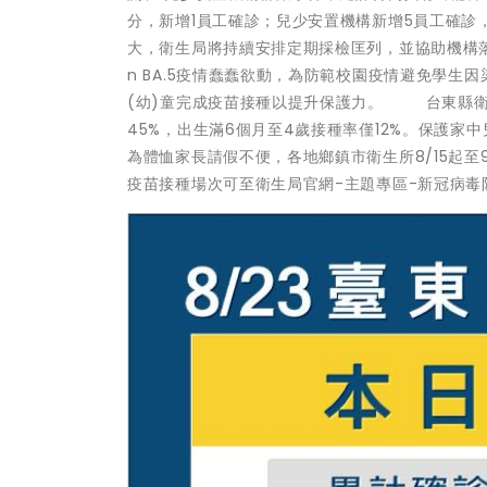
分，新增1員工確診；兒少安置機構新增5員工確診
大，衛生局將持續安排定期採檢匡列，並協助機構落
n BA.5疫情蠢蠢欲動，為防範校園疫情避免學
(幼)童完成疫苗接種以提升保護力。 台東縣衛生局
45%，出生滿6個月至4歲接種率僅12%。保護家
為體恤家長請假不便，各地鄉鎮市衛生所8/15起至
疫苗接種場次可至衛生局官網-主題專區-新冠病毒