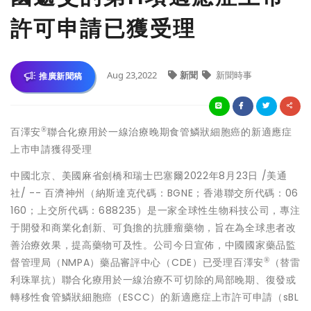
許可申請已獲受理
Aug 23,2022
新聞
新聞時事
推廣新聞稿
®
百澤安
聯合化療用於一線治療晚期食管鱗狀細胞癌的新適應症
上市申請獲得受理
中國北京、美國麻省劍橋和瑞士巴塞爾
2022年8月23日
/美通
社/ -- 百濟神州（納斯達克代碼：BGNE；香港聯交所代碼：06
160；上交所代碼：688235）是一家全球性生物科技公司，專注
于開發和商業化創新、可負擔的抗腫瘤藥物，旨在為全球患者改
善治療效果，提高藥物可及性。公司今日宣佈，中國國家藥品監
®
督管理局（NMPA）藥品審評中心（CDE）已受理百澤安
（替雷
利珠單抗）聯合化療用於一線治療不可切除的局部晚期、復發或
轉移性食管鱗狀細胞癌（ESCC）的新適應症上市許可申請（sBL