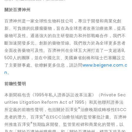
關於百濟神州
百濟神州是一家全球性生物科技公司，專注于開發和商業化創
新、可負擔的抗腫瘤藥物，旨在為全球患者改善治療效果，提高
藥物可及性。通過強大的自主研發能力和外部戰略合作，我們不
斷加速開發多元、創新的藥物管線。我們致力於為全球更多患者
全面改善藥物可及性。百濟神州在全球五大洲打造了一支超過8,
500人的團隊，並在中國北京、美國麻省劍橋和瑞士巴塞爾設立
了主要辦事處。欲瞭解更多信息，請訪問
www.beigene.com.c
n
。
前瞻性聲明
本新聞稿包含《1995年私人證券訴訟改革法案》（Private Sec
urities Litigation Reform Act of 1995）和其他聯邦證券法
®
所定義的前瞻性聲明，包括關於百澤安
治療晚期或轉移性ESCC
®
患者的潛力、百澤安
在ESCC治療領域的監管審批計畫、百濟神
®
州推進百澤安
預期臨床開發、監管里程碑和商業化的聲明，以
及在「關於百濟神州腫瘤學
」
和「關於百濟神州
」
標題下提及的