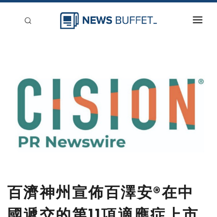
回到首頁
新聞稿分類
登入
刊登
百濟神州宣佈百澤安®在中
國遞交的第11項適應症上市