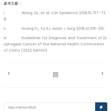
參考文獻：
i. Wang QL, et al. Clin Epidemiol 2018;10:717–72
8;
ii. Huang FL, Yu SJ. Asian J Surg 2018;41:210–215;
iii. Guidelines for Diagnosis and Treatment of Es
ophageal Cancer of the National Health Commission
of
China
(2022 Edition)