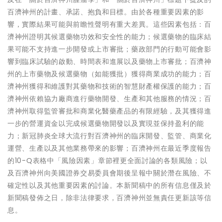
百濟神州的計畫、承諾、抱負和目標。由於各種重要因素的影
響，實際結果可能與前瞻性聲明有重大差異。這些因素包括：百
濟神州證明其候選藥物功效和安全性的能力；候選藥物的臨床結
果可能不支持進一步開發或上市審批；藥政部門的行動可能會影
響到臨床試驗的啟動、時間表和進展以及藥物上市審批；百濟神
州的上市藥物及候選藥物（如能獲批）獲得商業成功的能力；百
濟神州獲得和維護對其藥物和技術的智慧財產權保護的能力；百
濟神州依賴協力廠商進行藥物開發、生產和其他服務的情況；百
濟神州取得監管審批和商業化醫藥產品的有限經驗，及其獲得進
一步的營運資金以完成候選藥物開發以及實現並保持盈利的能
力；新冠肺炎全球大流行對百濟神州的臨床開發、監管、商業化
運營、生產以及其他業務帶來的影響；百濟神州在最近季度報告
的10-Q表格中
「
風險因素
」
章節裡更全面討論的各類風險；以
及百濟神州向美國證券交易委員會期後呈報中關於潛在風險、不
確定性以及其他重要因素的討論。本新聞稿中的所有信息僅及於
新聞稿發佈之日，除非法律要求，百濟神州並無責任更新該等信
息。