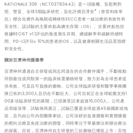
RATIONALE 306（NCT03783442）是一項隨機、安慰劑對
®
照、雙盲、全球3期臨床研究，旨在評價百澤安
（替雷利珠單
抗）聯合化療作為晚期或轉移性ESCC患者一線治療的有效性和
安全性。該試驗的主要終點為總生存期（OS）。次要終點包括
根據RECIST v1.1評估的無進展生存期、總緩解率和緩解持續時
間、PD-L1評分≥ 10%的患者的OS，以及健康相關生活品質指標
和安全性。
關於百濟神州腫瘤學
百濟神州通過自主研發或與志同道合的合作夥伴攜手，不斷推動
同類最佳或同類第一的臨床候選藥物研發，致力於為全球患者提
供有效、可及且可負擔的藥物。公司全球臨床研發和醫學事務團
隊已有約3,300人且仍在不斷壯大。公司目前正在全球範圍支持1
00多項臨床研究的展開，已招募受試者超過16,000人。公司產
品管線深厚、試驗佈局廣泛，試驗已覆蓋全球超過45個國家或地
區，且均由公司內部團隊牽頭。公司深耕於血液腫瘤和實體腫瘤
的靶向治療及免疫治療的開發，同時專注于單藥療法和聯合療法
的探索。目前，百濟神州自主研發的三款藥物已獲批上市：百悅