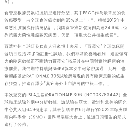
A）。
食管癌根據受累細胞類型進行分型，其中ESCC作為最常見的食
ⅰ
，
ⅱ
管癌亞型，占全球食管癌病例的85%以上
。根據2015年中
國惡性腫瘤流行情況估計，我國食管癌新發病例高達24.6萬，位
ⅲ
列第四大惡性腫瘤致死病因，仍是一項重大公共衛生威脅
。
®
百濟神州全球研發負責人汪來博士表示：
「
百澤安
全球臨床開
發項目包括20多項註冊性試驗。我們非常欣喜地看到，這些強有
®
力的臨床數據正不斷助力百澤安
拓展其在中國對實體腫瘤的治
療前景。我們期待持續與NMPA就本次申報緊密溝通；此外，也
希望能基於RATIONALE 306試驗所展現的具有臨床意義的總生
®
存獲益，推進百澤安
其它海外上市許可的申報工作。
」
本次遞交的sBLA是基於RATIONALE 306（NCT03783442）全
球臨床試驗的期中分析數據。該試驗在亞太、歐洲和北美的研究
中心共入組649例患者，其最新結果在6月舉行的2022年歐洲腫
瘤內科學會（ESMO）世界胃腸癌大會上，通過口頭報告的形式
進行了公佈。