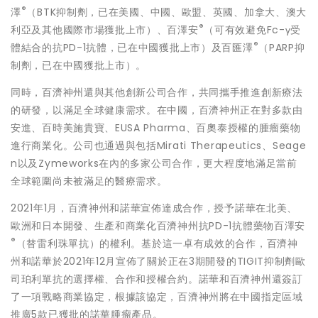
®
澤
（BTK抑制劑，已在美國、中國、歐盟、英國、加拿大、澳大
®
利亞及其他國際市場獲批上市）、百澤安
（可有效避免Fc-γ受
®
體結合的抗PD-1抗體，已在中國獲批上市）及百匯澤
（PARP抑
制劑，已在中國獲批上市）。
同時，百濟神州還與其他創新公司合作，共同攜手推進創新療法
的研發，以滿足全球健康需求。在中國，百濟神州正在對多款由
安進、百時美施貴寶、EUSA Pharma、百奧泰授權的腫瘤藥物
進行商業化。公司也通過與包括Mirati Therapeutics、Seage
n以及Zymeworks在內的多家公司合作，更大程度地滿足當前
全球範圍尚未被滿足的醫療需求。
2021年1月，百濟神州和諾華宣佈達成合作，授予諾華在北美、
歐洲和日本開發、生產和商業化百濟神州抗PD-1抗體藥物百澤安
®
（替雷利珠單抗）的權利。基於這一卓有成效的合作，百濟神
州和諾華於2021年12月宣佈了關於正在3期開發的TIGIT抑制劑歐
司珀利單抗的選擇權、合作和授權合約。諾華和百濟神州還簽訂
了一項戰略商業協定，根據該協定，百濟神州將在中國指定區域
推廣5款已獲批的諾華腫瘤產品。