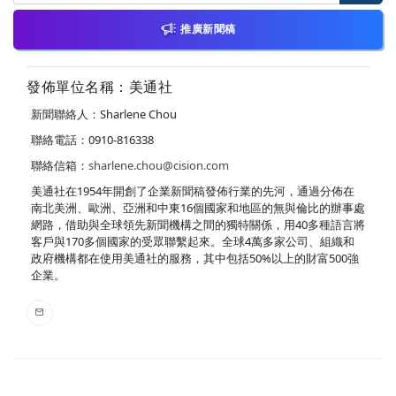
推廣新聞稿
發佈單位名稱：美通社
新聞聯絡人：Sharlene Chou
聯絡電話：0910-816338
聯絡信箱：
sharlene.chou@cision.com
美通社在1954年開創了企業新聞稿發佈行業的先河，通過分佈在
南北美洲、歐洲、亞洲和中東16個國家和地區的無與倫比的辦事處
網路，借助與全球領先新聞機構之間的獨特關係，用40多種語言將
客戶與170多個國家的受眾聯繫起來。全球4萬多家公司、組織和
政府機構都在使用美通社的服務，其中包括50%以上的財富500強
企業。