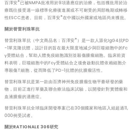
®
百澤安
已被NMPA批准用於9項適應症的治療，包括獲批用於治
療既往接受過一線標準化療後進展或不可耐受的局部晚期或轉移
®
性ESCC患者。目前，百澤安
在中國以外國家或地區尚未獲批。
關於替雷利珠單抗
®
替雷利珠單抗（中文商品名：百澤安
）是一款人源化IgG4抗PD
-1單克隆抗體，設計目的旨在最大限度地減少與巨噬細胞中的Fc
γ受體結合，幫助人體免疫細胞識別並殺傷腫瘤細胞。臨床前資
料表明，巨噬細胞中的Fcγ受體結合之後會啟動抗體依賴細胞介
導殺傷T細胞，從而降低了PD-1抗體的抗腫瘤活性。
替雷利珠單抗是第一款由百濟神州免疫腫瘤生物平臺研發的藥
物，目前正進行單藥及聯合療法臨床試驗，以開發針對實體瘤和
血液腫瘤的適應症。
替雷利珠單抗全球臨床開發專案已在30個國家和地區入組超過11,
000例受試者。
關於
RATIONALE 306
研究