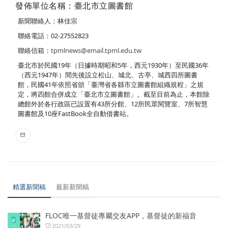
發佈單位名稱：臺北市立圖書館
新聞聯絡人：林佳宗
聯絡電話：02-27552823
聯絡信箱：
tpmlnews@email.tpml.edu.tw
臺北市於民國19年（日據時期昭和5年，西元1930年）至民國36年
（西元1947年）間先後設立松山、城北、古亭、城西四所圖書
館，民國41年依照省頒「臺灣省各縣市立圖書館組織規程」之規
定，將四館合併成立「臺北市立圖書館」。截至目前為止，本館除
總館外於各行政區已設置有43所分館、12所民眾閱覽室、7所智慧
圖書館及10座FastBook全自動借書站。
精選新聞稿
最新新聞稿
FLOC唯一基督徒專屬交友APP，基督徒的新福音
2021/03/29