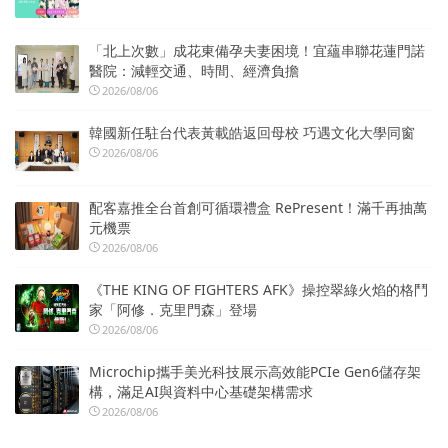
「北上次數」成花東備孕夫妻困境！宜蘊串聯花蓮門諾
醫院：減輕交通、時間、經濟負擔
2026/08/06
韓國新任駐台代表黃載皓返回母校 巧遇文化大學同窗
2026/08/06
配客嘉推全台首創可循環禮盒 RePresent！滿千再抽萬
元機票
2026/08/06
《THE KING OF FIGHTERS AFK》操控翠綠火焰的格鬥
家「阿修．克里門森」登場
2026/08/06
Microchip攜手美光科技展示高效能PCIe Gen6儲存架
構，滿足AI與資料中心基礎架構需求
2026/08/06