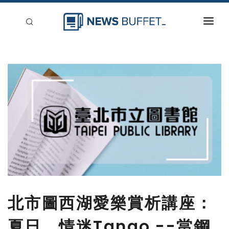
回到首頁
新聞稿分類
登入
刊登
北市圖西湖愛樂賞析講座：
夏日。情迷Tango --當鋼