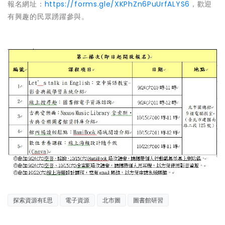
報名網址：
https://forms.gle/XKPhZn6PuUrfALYS6
，歡迎
有興趣的民眾踴躍參與。
探索資源有E思
電子資源
北市圖
圖書館研習