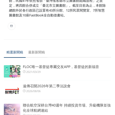
館，民國41年依照省頒「臺灣省各縣市立圖書館組織規程」之規
定，將四館合併成立「臺北市立圖書館」。截至目前為止，本館除
總館外於各行政區已設置有43所分館、12所民眾閱覽室、7所智慧
圖書館及10座FastBook全自動借書站。
精選新聞稿
最新新聞稿
FLOC唯一基督徒專屬交友APP，基督徒的新福音
2021/03/29
遠傳召開2026年第二季法說會
2026/08/06
聯合航空深耕台灣40週年 持續投資市場、升級機隊並強
化全球航網連結