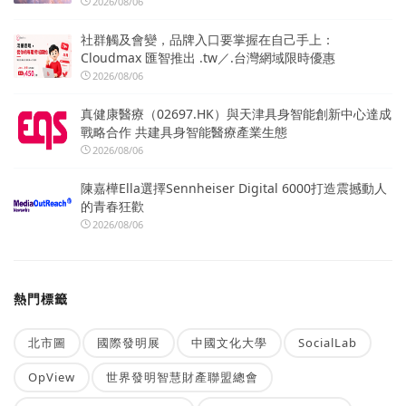
2026/08/06
社群觸及會變，品牌入口要掌握在自己手上：
Cloudmax 匯智推出 .tw／.台灣網域限時優惠
2026/08/06
真健康醫療（02697.HK）與天津具身智能創新中心達成
戰略合作 共建具身智能醫療產業生態
2026/08/06
陳嘉樺Ella選擇Sennheiser Digital 6000打造震撼動人
的青春狂歡
2026/08/06
熱門標籤
北市圖
國際發明展
中國文化大學
SocialLab
OpView
世界發明智慧財產聯盟總會