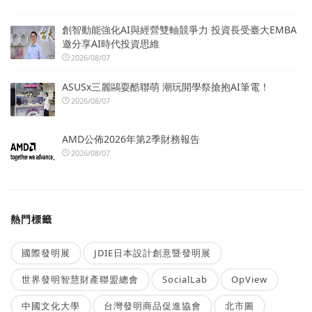
創智動能強化AI與經營雙軸競爭力 投資長受臺大EMBA
邀分享AI時代投資思維
2026/08/07
ASUSx三麗鷗耍酷聯萌 潮玩開學祭搶抱AI筆電！
2026/08/07
AMD公佈2026年第2季財務報告
2026/08/07
熱門標籤
國際發明展
JDIE日本設計創意暨發明展
世界發明智慧財產聯盟總會
SocialLab
OpView
中國文化大學
台灣發明商品促進協會
北市圖