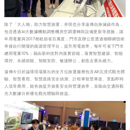
除了「大人物」助力智慧旅運，井琪也分享遠傳自身減碳作為，
包含透過AI大數據機動調整機房空調運轉與設備更新等措施，讓
年用電量與2017相較節省百萬度；門市及辦公室透過物聯網技術
串接自行開發的能源管理平台，提升用電效率，每年可省下門市
總用電量10%；藉由新科技對內落實節能，落實智慧建築、智能
環控、永續節能、智能安防、敏捷辦公，創造企業永續力。
遠傳今日於論壇現場展出的全方位旅運服務包含AR沉浸式觀光體
驗、智慧看照、智慧道路安全偵測、計程車智慧車道、景點即時
人流等應用，能有效提升旅客安全與營運效率，並藉由交通與觀
光大數據分析優化觀光體驗與效益。