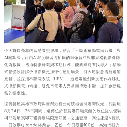
今天首度亮相的智慧看照服務，結合「不斷電移動式攝影機」與
AI演算法，藉由AI深度學習將拍攝的圖像資料與非結構化影像轉
化為數據，透過特徵辨識與移動軌跡，能夠即時查找尋人；移動
式箱體設計賦予攝影機更加彈性應用場景，能因應緊急措施迅速
應變，並採用不斷電系統（UPS），透過電池創新技術作為移動
式攝影機電力備援，避免市電電力異常而導致中斷，提升創新服
務的穩定性。
遠傳響應高雄市政府與臺灣港務公司積極發展港灣觀光，於論壇
8月24日、25日期間，遠傳位於智慧港口願景館的展位提供體驗
與問卷填寫即可獲得展場限定好禮－交通套票「高雄捷運&輕軌
一日效期QRcode搭乘券」乙份，每日限量100份，為港灣觀光