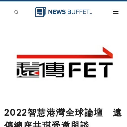
回到首頁
新聞稿分類
登入
刊登
2022智慧港灣全球論壇 遠
傳總座井琪受邀與談