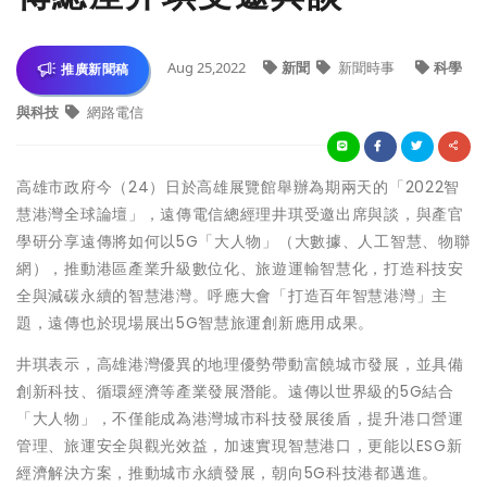
Aug 25,2022
新聞
新聞時事
科學
推廣新聞稿
與科技
網路電信
高雄市政府今（24）日於高雄展覽館舉辦為期兩天的「2022智
慧港灣全球論壇」，遠傳電信總經理井琪受邀出席與談，與產官
學研分享遠傳將如何以5G「大人物」（大數據、人工智慧、物聯
網），推動港區產業升級數位化、旅遊運輸智慧化，打造科技安
全與減碳永續的智慧港灣。呼應大會「打造百年智慧港灣」主
題，遠傳也於現場展出5G智慧旅運創新應用成果。
井琪表示，高雄港灣優異的地理優勢帶動富饒城市發展，並具備
創新科技、循環經濟等產業發展潛能。遠傳以世界級的5G結合
「大人物」，不僅能成為港灣城市科技發展後盾，提升港口營運
管理、旅運安全與觀光效益，加速實現智慧港口，更能以ESG新
經濟解決方案，推動城市永續發展，朝向5G科技港都邁進。