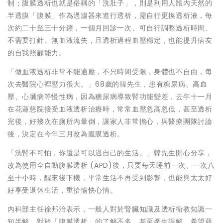
制；腹膜透析也就是俗稱的「洗肚子」，則是利用人體內天然的
半透膜「腹膜」作為過濾器來進行透析，需自行更換透析液，每
次約二十至三十分鐘，一個月回診一次、可自行調整透析時間、
不需要打針、無血液流失，且透析過程血壓穩定，也能提升病友
的自我照顧能力。
「做血液透析非常不能適應，不只時間受限，身體也不自由，每
次去醫院心裡壓力很大。」68歲的韓先生，患有糖尿病、高血
壓、心臟病等慢性病，因為糖尿病導致腎功能變差，去年十一月
在花蓮慈院接受血液透析治療時，常常血壓忽高忽低，甚至透析
完後，好幾次在廁所內暈倒，讓家人非常擔心，與醫療團隊討論
後，決定在今年三月改為腹膜透析。
「洗腎不可怕，你還是可以過自己的生活。」韓先生開心分享，
改為使用全自動腹膜透析 (APD)後，只要每天睡前一次、一次八
至十小時，醒來後下機，平常生活不再受到影響，也能與太太好
好享受退休生活，重拾愉快心情。
內科部主任徐邦治表示，一般人對於腎臟知識及透析衛教知識一
知半解，對於「腹膜透析」的了解不多，甚至產生誤解，希望藉