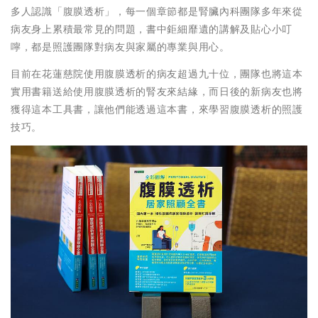
多人認識「腹膜透析」，每一個章節都是腎臟內科團隊多年來從
病友身上累積最常見的問題，書中鉅細靡遺的講解及貼心小叮
嚀，都是照護團隊對病友與家屬的專業與用心。
目前在花蓮慈院使用腹膜透析的病友超過九十位，團隊也將這本
實用書籍送給使用腹膜透析的腎友來結緣，而日後的新病友也將
獲得這本工具書，讓他們能透過這本書，來學習腹膜透析的照護
技巧。