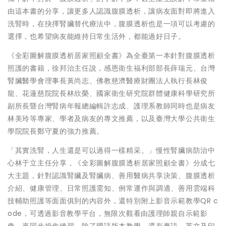
由這本書的分享，讓更多人認識腹膜透析，讓病友面對即將進入
洗腎時，在抉擇腎臟替代療法中，腹膜透析也是一項可以考慮的
選擇，也希望病友能維持日常生活外，都能過好日子。
《全彩圖解腹膜透析居家照顧全書》為全臺第一本針對腹膜透析
照護的書籍，徐邦治主任說，感恩衛生福利部部長薛瑞元、台灣
腎臟醫學會理事長黃尚志、佛教慈濟醫療財團法人執行長林俊
龍、花蓮慈院院長林欣榮、國家衛生研究院群體健康科學研究所
副所長暨台灣腎病年報總編輯許志成、護理系教師同時也是病友
林美玲等專家、學者及病友的專文推薦，以及臺灣大學公共衛生
學院院長鄭守夏的強力推薦。
「其實洗腎，人生還是可以過得一樣精采。」慢性腎臟病防治中
心林于立主任分享，《全彩圖解腹膜透析居家照顧全書》分成七
大主題，針對認識腎臟及腎臟病、善用醫病共享決策、腹膜透析
介紹、健康管理、日常照護需知、例常運作與調適、善用雲端科
技輔助照護等面面俱到的內容外，還特別附上影音示範教學QR c
ode，可透過影音教學平台，無限次觀看由護理師親自示範影
像，來同步操作練習，除了國語版本教學，還有臺語、英文及印