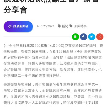
分享會
Aug 25,2022
新聞
新聞時事
推廣新聞稿
(中央社訊息服務20220825 14:09:03)花蓮慈濟醫院腎臟科、復
健醫學部、營養科醫療團隊，在8月25日舉辦《全彩圖解腹膜透
析居家照顧全書》新書分享會，由獲得「國民健康局腎臟病健康
促進機構評量」評鑑Ａ級醫療團隊，以淺顯易懂的文字與圖片，
介紹腎臟病、腹膜透析及照護方法、飲食營養、運動指南外，也
分享團隊二十多年來的專業照護經驗。
臺灣號稱洗腎王國，慢性腎臟病的發生率與盛行率為世界第一，
洗腎人口超過九萬多人，而腎臟透析有兩種，血液透析與腹膜透
析。血液透析病人需每週三次到醫院或診所，花費四、五小時由
醫護人員協助使用人工腎臟進行透析，時間及空間往往受到限