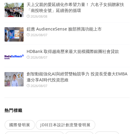
天上父親的愛延續化作希望力量！ 六名子女捐贈家扶
「南投映全號」延續善的循環
2026/08/08
鎧應 AudienceSense 臉部辨識功能上市
2026/08/07
HDBank 取得越南歷來最大規模國際銀團社會貸款
2026/08/07
創智動能強化AI與經營雙軸競爭力 投資長受臺大EMBA
邀分享AI時代投資思維
2026/08/07
熱門標籤
國際發明展
JDIE日本設計創意暨發明展