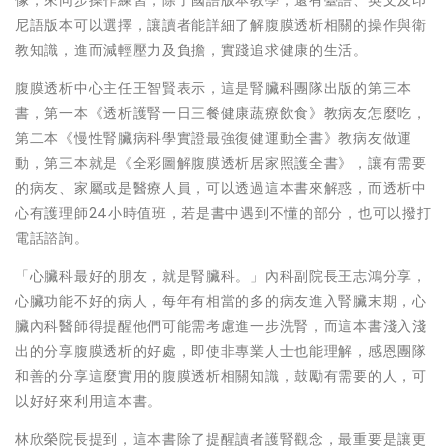
尼語版本可以選擇，讓讀者能詳細了解腹膜透析相關的操作與衛
教知識，進而減輕壓力及負擔，實踐追求健康的生活。
腹膜透析中心主任王智賢表示，這是腎臟科團隊出版的第三本
書，第一本《透析護腎一日三餐健康蔬療飲食》教病友怎麼吃，
第二本《慢性腎臟病科學實證最強復健運動全書》教病友做運
動，第三本就是《全彩圖解腹膜透析居家照護全書》，讓有需要
的病友、家屬或是醫療人員，可以透過這本書來解惑，而透析中
心有護理師24小時值班，若是書中遇到不懂的部分，也可以撥打
電話諮詢。
「心臟科最好的朋友，就是腎臟科。」內科副院長王志鴻分享，
心臟功能不好的病人，每年有相當的多的病友進入腎臟末期，心
臟內科醫師得提醒他們可能需考慮進一步洗腎，而這本書淺入淺
出的分享腹膜透析的好處，即使非專業人士也能理解，感恩團隊
和善的分享這麼實用的腹膜透析相關知識，鼓勵有需要的人，可
以好好來利用這本書。
林欣榮院長提到，這本書除了提醒讀者護腎觀念，最重要是讓更