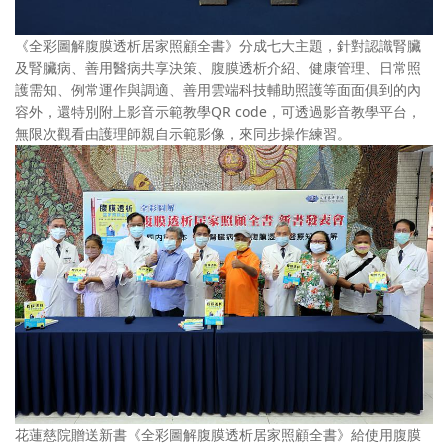
《全彩圖解腹膜透析居家照顧全書》分成七大主題，針對認識腎臟
及腎臟病、善用醫病共享決策、腹膜透析介紹、健康管理、日常照
護需知、例常運作與調適、善用雲端科技輔助照護等面面俱到的內
容外，還特別附上影音示範教學QR code，可透過影音教學平台，
無限次觀看由護理師親自示範影像，來同步操作練習。
花蓮慈院贈送新書《全彩圖解腹膜透析居家照顧全書》給使用腹膜