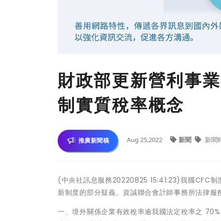
財政部更新營利事業
制實質稅率概念
Aug 25,2022
新聞
新聞
推廣新聞稿
(中央社訊息服務20220825 15:41:23)我
新制度的部分疑義。資誠聯合會計師事務所法律服
一、境外關係企業有效稅率逾我國法定稅率之 70%，