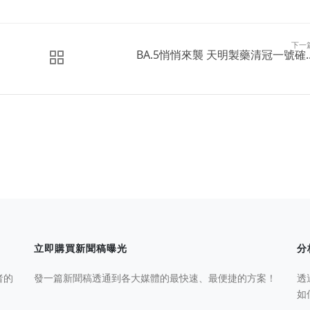
下一
BA.5悄悄來襲 天明製藥清冠一號確..
立即購買新聞稿曝光
分
者的
發一篇新聞稿透通到各大媒體的最快速、最便捷的方案！
透
如