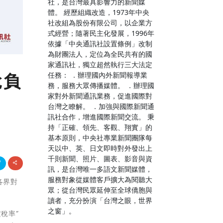
社，是台灣最具影響力的新聞媒
體。 經歷組織改造，1973年中央
社改組為股份有限公司，以企業方
式經營；隨著民主化發展，1996年
依據「中央通訊社設置條例」改制
為財團法人，定位為全民共有的國
家通訊社，獨立超然執行三大法定
稅負
任務： ．辦理國內外新聞報導業
務，服務大眾傳播媒體。 ．辦理國
家對外新聞通訊業務，促進國際對
台灣之瞭解。 ．加強與國際新聞通
訊社合作，增進國際新聞交流。 秉
持「正確、領先、客觀、翔實」的
基本原則，中央社專業新聞團隊每
天以中、英、日文即時對外發出上
千則新聞、照片、圖表、影音與資
訊，是台灣唯一多語文新聞媒體，
服務對象從媒體客戶擴大為閱聽大
各界對
眾；從台灣民眾延伸至全球僑胞與
讀者，充分扮演「台灣之眼，世界
之窗」。
稅率”