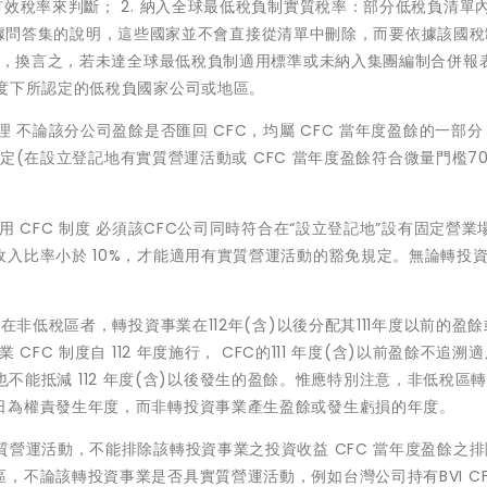
效稅率來判斷； 2. 納入全球最低稅負制實質稅率：部分低稅負清單
s)，依據問答集的說明，這些國家並不會直接從清單中刪除，而要依據該國
判斷，換言之，若未達全球最低稅負制適用標準或未納入集團編制合併報
度下所認定的低稅負國家公司或地區。
 不論該分公司盈餘是否匯回 CFC，均屬 CFC 當年度盈餘的一部
免規定(在設立登記地有實質營運活動或 CFC 當年度盈餘符合微量門檻7
 CFC 制度 必須該CFC公司同時符合在“設立登記地”設有固定營業
入比率小於 10%，才能適用有實質營運活動的豁免規定。無論轉投
在非低稅區者，轉投資事業在112年(含)以後分配其111年度以前的盈
FC 制度自 112 年度施行， CFC的111 年度(含)以前盈餘不追溯
虧損也不能抵減 112 年度(含)以後發生的盈餘。惟應特別注意，非低稅區
日為權責發生年度，而非轉投資事業產生盈餘或發生虧損的年度。
質營運活動，不能排除該轉投資事業之投資收益 CFC 當年度盈餘之
，不論該轉投資事業是否具實質營運活動，例如台灣公司持有BVI CF