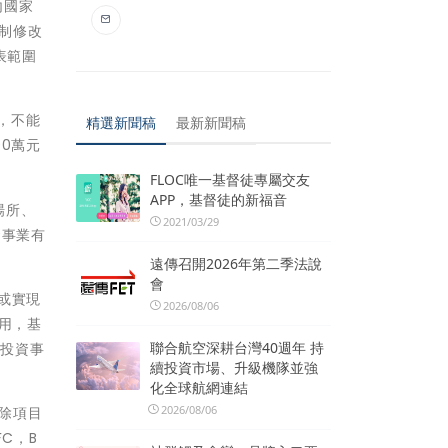
內國家
稅制修改
表範圍
分，不能
精選新聞稿
最新新聞稿
00萬元
FLOC唯一基督徒專屬交友
APP，基督徒的新福音
場所、
2021/03/29
資事業有
遠傳召開2026年第二季法說
會
餘或實現
2026/08/06
適用，基
聯合航空深耕台灣40週年 持
轉投資事
續投資市場、升級機隊並強
化全球航網連結
2026/08/06
排除項目
C，B