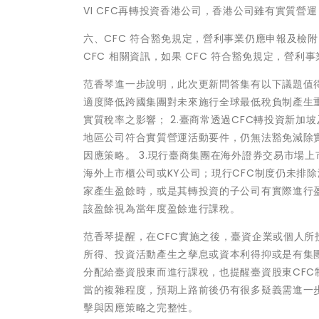
VI CFC再轉投資香港公司，香港公司雖有實質營運
六、CFC 符合豁免規定，營利事業仍應申報及檢附
CFC 相關資訊，如果 CFC 符合豁免規定，營
范香琴進一步說明，此次更新問答集有以下議題值得
適度降低跨國集團對未來施行全球最低稅負制產生
實質稅率之影響； 2.臺商常透過CFC轉投資新
地區公司符合實質營運活動要件，仍無法豁免減除實
因應策略。 3.現行臺商集團在海外證券交易市場
海外上市櫃公司或KY公司；現行CFC制度仍未排
家產生盈餘時，或是其轉投資的子公司有實際進行
該盈餘視為當年度盈餘進行課稅。
范香琴提醒，在CFC實施之後，臺資企業或個人所
所得、投資活動產生之孳息或資本利得抑或是有集
分配給臺資股東而進行課稅，也提醒臺資股東CFC
當的複雜程度，預期上路前後仍有很多疑義需進一
擊與因應策略之完整性。