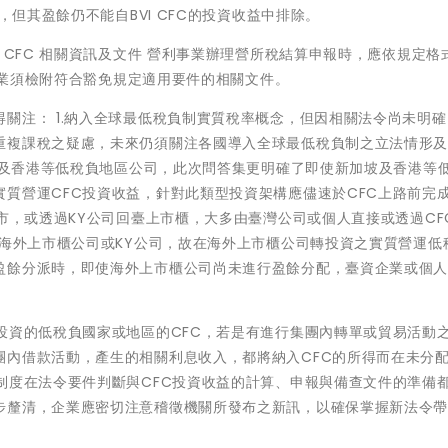
，但其盈餘仍不能自BVI CFC的投資收益中排除。
 CFC 相關資訊及文件 營利事業辦理營所稅結算申報時，應依規定格
利事業須檢附符合豁免規定適用要件的相關文件。
關注： 1.納入全球最低稅負制實質稅率概念，但因相關法令尚未明
重複課稅之疑慮，未來仍須關注各國導入全球最低稅負制之立法情形
加坡及香港等低稅負地區公司，此次問答集更明確了即使新加坡及香港等
質營運CFC投資收益，針對此類型投資架構應儘速於CFC上路前完
上市，或透過KY公司回臺上市櫃，大多由臺灣公司或個人直接或透過CF
除海外上市櫃公司或KY公司，故在海外上市櫃公司轉投資之實質營運低
盈餘分派時，即使海外上市櫃公司尚未進行盈餘分配，臺資企業或個
投資的低稅負國家或地區的CFC，若是有進行集團內轉單或貿易活動
團內借款活動，產生的相關利息收入，都將納入CFC的所得而在未分
制度在法令要件判斷與CFC投資收益的計算、申報與備查文件的準備
步釐清，企業應密切注意稽徵機關所發布之新訊，以確保掌握新法令