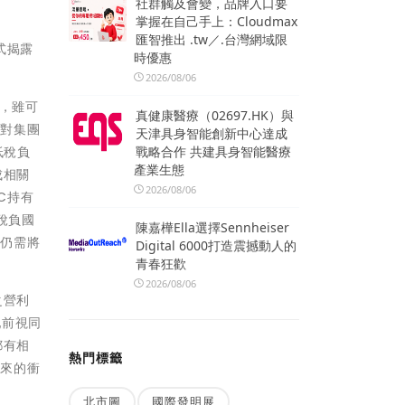
社群觸及會變，品牌入口要
掌握在自己手上：Cloudmax
匯智推出 .tw／.台灣網域限
式揭露
時優惠
2026/08/06
確，雖可
真健康醫療（02697.HK）與
及對集團
天津具身智能創新中心達成
戰略合作 共建具身智能醫療
低稅負
產業生態
成相關
2026/08/06
C持有
稅負國
陳嘉樺Ella選擇Sennheiser
人仍需將
Digital 6000打造震撼動人的
青春狂歡
2026/08/06
之營利
配前視同
都有相
熱門標籤
帶來的衝
北市圖
國際發明展