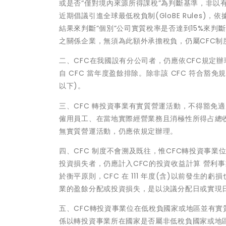
或是否“僅對境內來源所得課稅”為判斷基準，非以有
近期倡議引進全球最低稅負制(GloBE Rule
結果來判斷”個別”公司實質稅率是否達到15%來
之關係企業，無須為此額外承擔稅負，仍屬CFC制
二、CFC在我國設有分公司者，仍應依CFC規定辦理
自 CFC 當年度盈餘排除。除非該 CFC 符合豁
以下)。
三、CFC 轉投資事業有實質營運活動，不得豁免適用
僱用員工、在當地實際經營業務且消極性所得占總收
無實質營運活動，仍應依規定辦理。
四、CFC 制度不會溯及既往，惟CFC轉投資事業位
投資損失者，仍應計入CFC的投資收益計算 營利事業 C
於衡平原則，CFC 在 111 年度(含)以前發生的
業的盈餘分配或投資損失，是以決議分配日或實現
五、CFC轉投資事業位在低稅負國家或地區並有實
係以轉投資事業所在國家是否屬非低稅負國家或地區