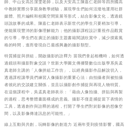
師、中山女高呂潔雯老師，以及大安高工陳嘉仁老師等四所國高
中教師實際分享親身教學經驗，展現學生們如何活潑地運用社群
媒體、照片編輯和校園空間策展等形式，結合影像文化，透過鏡
頭說故事的成果。陳嘉仁老師表示新世代的學生只要稍加引導，
便能展現豐沛的影像理解能力；他的攝影課程設計重視作品觀賞
的引導，學生們在廣泛的攝影主題書籍閱讀欣賞中，減少摸索風
格的時間，進而發現自己最感興趣的攝影類型。
特質捕捉與拼組，開啟攝影的詮釋力 當我們拿起相機時，如何透
過鏡頭和攝影對象交談？世新大學圖文傳播暨數位出版學系吳孟
真老師主講的「人像拼組工作坊」，以經典攝影作品解說切入，
透過課程讓學員們練習人像攝影的重要心法：由拍攝者與被拍攝
者彼此的交談建立關係，並且以攝影創作捕捉與再現人物特質。
在這個課程中，吳孟真老師表示：「藉由人像拍攝、拼貼與再製
的過程，思考整體畫面構成的意義。攝影不僅是捕捉當下表情的
工具，透過創作與詮釋的過程，打開了學生們對於影像的想像空
間，以及影像傳達訊息的可能性。」
線上互動與共創，玩轉影像的創造力 近兩年受到疫情影響，國高