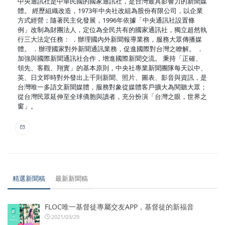
中央通訊社是中華民國的國家通訊社，是台灣最具影響力的新聞媒
體。 經歷組織改造，1973年中央社改組為股份有限公司，以企業
方式經營；隨著民主化發展，1996年依據「中央通訊社設置條
例」改制為財團法人，定位為全民共有的國家通訊社，獨立超然執
行三大法定任務： ．辦理國內外新聞報導業務，服務大眾傳播媒
體。 ．辦理國家對外新聞通訊業務，促進國際對台灣之瞭解。 ．
加強與國際新聞通訊社合作，增進國際新聞交流。 秉持「正確、
領先、客觀、翔實」的基本原則，中央社專業新聞團隊每天以中、
英、日文即時對外發出上千則新聞、照片、圖表、影音與資訊，是
台灣唯一多語文新聞媒體，服務對象從媒體客戶擴大為閱聽大眾；
從台灣民眾延伸至全球僑胞與讀者，充分扮演「台灣之眼，世界之
窗」。
精選新聞稿
最新新聞稿
FLOC唯一基督徒專屬交友APP，基督徒的新福音
2021/03/29