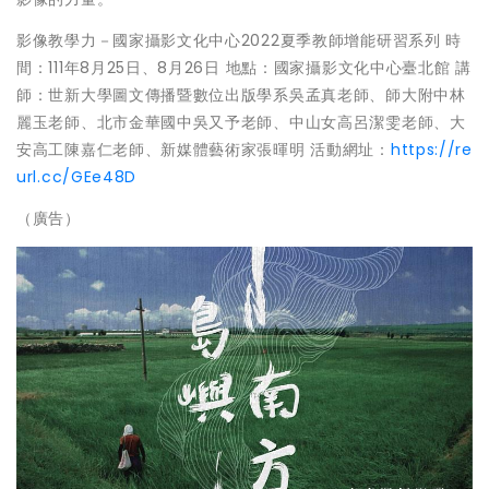
影像教學力－國家攝影文化中心2022夏季教師增能研習系列 時
間：111年8月25日、8月26日 地點：國家攝影文化中心臺北館 講
師：世新大學圖文傳播暨數位出版學系吳孟真老師、師大附中林
麗玉老師、北市金華國中吳又予老師、中山女高呂潔雯老師、大
安高工陳嘉仁老師、新媒體藝術家張暉明 活動網址：
https://re
url.cc/GEe48D
（廣告）