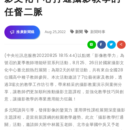
任督二脈
Aug 25,2022
新聞
新聞時事
推廣新聞稿
(中央社訊息服務20220825 18:15:44)以點燃「影像教學力」為
號召的夏季教師增能研習系列活動，8月25、26日於國家攝影文
化中心臺北館熱烈展開；為期2天的研習活動，共有來自全國28
位國高中種子教師參與。本次活動邀請了7位藝術家及教師，透
過3場次的教學工作坊引導，帶來精采的攝影教案演示與案例分
享，讓教師們更加順利推動攝影主題課程，並強化教學技巧與創
意，讓攝影教學的專業應用能力狂飆！
多元閱讀與引導，發揮影像的鑒賞力 運用彈性課程展開深度攝影
主題課程，是當前新課綱的校園教學趨勢。此次「攝影教學打通
關」活動，邀請師大附中林麗玉老師、北市金華國中吳又予老