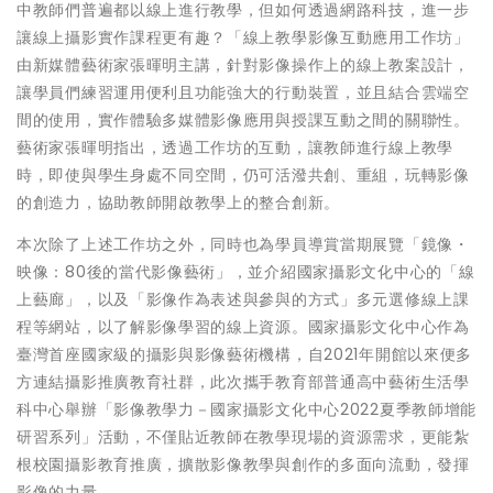
中教師們普遍都以線上進行教學，但如何透過網路科技，進一步
讓線上攝影實作課程更有趣？「線上教學影像互動應用工作坊」
由新媒體藝術家張暉明主講，針對影像操作上的線上教案設計，
讓學員們練習運用便利且功能強大的行動裝置，並且結合雲端空
間的使用，實作體驗多媒體影像應用與授課互動之間的關聯性。
藝術家張暉明指出，透過工作坊的互動，讓教師進行線上教學
時，即使與學生身處不同空間，仍可活潑共創、重組，玩轉影像
的創造力，協助教師開啟教學上的整合創新。
本次除了上述工作坊之外，同時也為學員導賞當期展覽「鏡像・
映像：80後的當代影像藝術」，並介紹國家攝影文化中心的「線
上藝廊」，以及「影像作為表述與參與的方式」多元選修線上課
程等網站，以了解影像學習的線上資源。國家攝影文化中心作為
臺灣首座國家級的攝影與影像藝術機構，自2021年開館以來便多
方連結攝影推廣教育社群，此次攜手教育部普通高中藝術生活學
科中心舉辦「影像教學力－國家攝影文化中心2022夏季教師增能
研習系列」活動，不僅貼近教師在教學現場的資源需求，更能紮
根校園攝影教育推廣，擴散影像教學與創作的多面向流動，發揮
影像的力量。