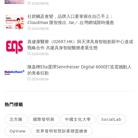
2026/08/06
社群觸及會變，品牌入口要掌握在自己手上：
Cloudmax 匯智推出 .tw／.台灣網域限時優惠
2026/08/06
真健康醫療（02697.HK）與天津具身智能創新中心達成
戰略合作 共建具身智能醫療產業生態
2026/08/06
陳嘉樺Ella選擇Sennheiser Digital 6000打造震撼動人
的青春狂歡
2026/08/06
熱門標籤
北市圖
國際發明展
中國文化大學
SocialLab
OpView
世界發明智慧財產聯盟總會