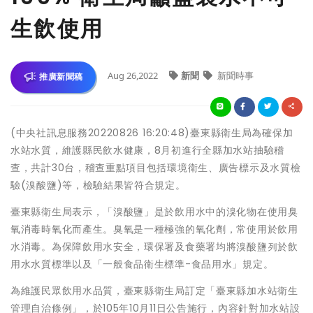
生飲使用
Aug 26,2022
新聞
新聞時事
推廣新聞稿
(中央社訊息服務20220826 16:20:48)臺東縣衛生局為確保加
水站水質，維護縣民飲水健康，8月初進行全縣加水站抽驗稽
查，共計30台，稽查重點項目包括環境衛生、廣告標示及水質檢
驗(溴酸鹽)等，檢驗結果皆符合規定。
臺東縣衛生局表示，「溴酸鹽」是於飲用水中的溴化物在使用臭
氧消毒時氧化而產生。臭氧是一種極強的氧化劑，常使用於飲用
水消毒。為保障飲用水安全，環保署及食藥署均將溴酸鹽列於飲
用水水質標準以及「一般食品衛生標準-食品用水」規定。
為維護民眾飲用水品質，臺東縣衛生局訂定「臺東縣加水站衛生
管理自治條例」，於105年10月11日公告施行，內容針對加水站設