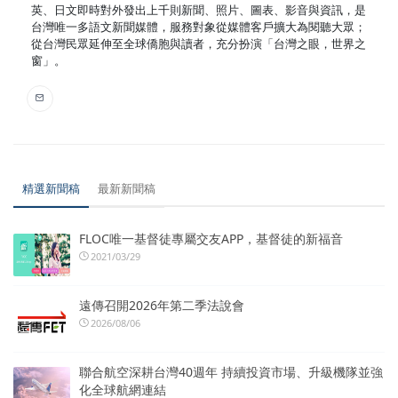
英、日文即時對外發出上千則新聞、照片、圖表、影音與資訊，是
台灣唯一多語文新聞媒體，服務對象從媒體客戶擴大為閱聽大眾；
從台灣民眾延伸至全球僑胞與讀者，充分扮演「台灣之眼，世界之
窗」。
精選新聞稿
最新新聞稿
FLOC唯一基督徒專屬交友APP，基督徒的新福音
2021/03/29
遠傳召開2026年第二季法說會
2026/08/06
聯合航空深耕台灣40週年 持續投資市場、升級機隊並強
化全球航網連結