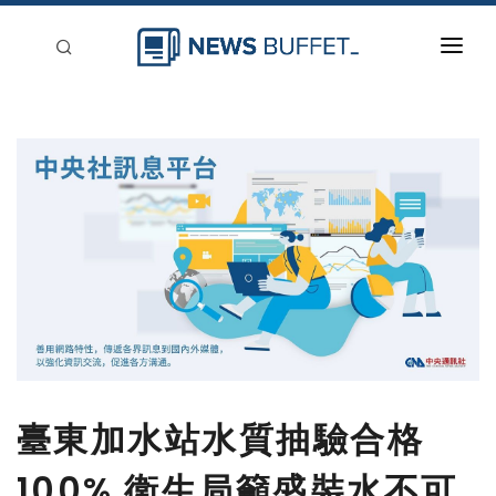
回到首頁
新聞稿分類
登入
刊登
臺東加水站水質抽驗合格
100% 衛生局籲盛裝水不可