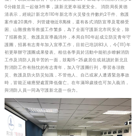
0分鐘並且一起做3件事，讓新北更幸福更安全。 消防局長黃德
清表示，經統計新北市110年新北市火災發生件數約2千件、救護
案件逾20萬件、列管建物近8萬棟，還有各式消防宣導及電梯受
困、山難搜救等救援工作繁多，為了全面守護新北市民安全，除
了招募救災、救護及宣導義消外，本局自110年起成立防災青年守
護團，招募有志青年加入宣導工作，目前已培訓83人，今(111)年
初更舉辦守護團成果發表。相信各學員於活動中能初步瞭解消防
工作及消防人員辛苦的一面，鼓勵15-25歲居住或就讀於新北且
對消防工作有熱忱的有志青年，加入守護團行列，學習各項救
災、救護及防火防災知識，不管他人、自己或家人遭遇緊急事故
時，皆能正確應變處置降低傷亡。在年滿18歲後也可加入義消，
與消防人員一同為守護新北盡一份力。