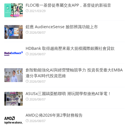
FLOC唯一基督徒專屬交友APP，基督徒的新福音
2021/03/29
鎧應 AudienceSense 臉部辨識功能上市
2026/08/07
HDBank 取得越南歷來最大規模國際銀團社會貸款
2026/08/07
創智動能強化AI與經營雙軸競爭力 投資長受臺大EMBA
邀分享AI時代投資思維
2026/08/07
ASUSx三麗鷗耍酷聯萌 潮玩開學祭搶抱AI筆電！
2026/08/07
AMD公佈2026年第2季財務報告
2026/08/07