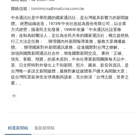
聯絡信箱：
timtimcna@mail.cna.com.tw
中央通訊社是中華民國的國家通訊社，是台灣最具影響力的新聞媒
體。 經歷組織改造，1973年中央社改組為股份有限公司，以企業
方式經營；隨著民主化發展，1996年依據「中央通訊社設置條
例」改制為財團法人，定位為全民共有的國家通訊社，獨立超然執
行三大法定任務： ．辦理國內外新聞報導業務，服務大眾傳播媒
體。 ．辦理國家對外新聞通訊業務，促進國際對台灣之瞭解。 ．
加強與國際新聞通訊社合作，增進國際新聞交流。 秉持「正確、
領先、客觀、翔實」的基本原則，中央社專業新聞團隊每天以中、
英、日文即時對外發出上千則新聞、照片、圖表、影音與資訊，是
台灣唯一多語文新聞媒體，服務對象從媒體客戶擴大為閱聽大眾；
從台灣民眾延伸至全球僑胞與讀者，充分扮演「台灣之眼，世界之
窗」。
精選新聞稿
最新新聞稿