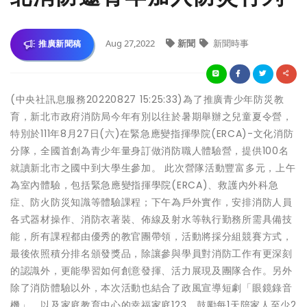
Aug 27,2022
新聞
新聞時事
推廣新聞稿
(中央社訊息服務20220827 15:25:33)為了推廣青少年防災教
育，新北市政府消防局今年有別以往於暑期舉辦之兒童夏令營，
特別於111年8月27日(六)在緊急應變指揮學院(ERCA)-文化消防
分隊，全國首創為青少年量身訂做消防職人體驗營，提供100名
就讀新北市之國中到大學生參加。 此次營隊活動豐富多元，上午
為室內體驗，包括緊急應變指揮學院(ERCA)、救護內外科急
症、防火防災知識等體驗課程；下午為戶外實作，安排消防人員
各式器材操作、消防衣著裝、佈線及射水等執行勤務所需具備技
能，所有課程都由優秀的教官團帶領，活動將採分組競賽方式，
最後依照積分排名頒發獎品，除讓參與學員對消防工作有更深刻
的認識外，更能學習如何創意發揮、活力展現及團隊合作。另外
除了消防體驗以外，本次活動也結合了政風宣導短劇「眼鏡錄音
機」，以及家庭教育中心的幸福家庭123，鼓勵每1天陪家人至少2