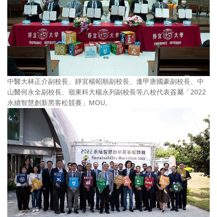
中醫大林正介副校長、靜宜楊昭順副校長、逢甲唐國豪副校長、中
山醫何永全副校長、嶺東科大楊永列副校長等八校代表簽屬「2022
永續智慧創新黑客松競賽」MOU。