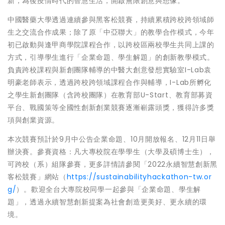
新，為後疫情時代的智慧生活，開啟無限創意與想像。
中國醫藥大學透過連續參與黑客松競賽，持續累積跨校跨領域師
生之交流合作成果；除了原「中亞聯大」的教學合作模式，今年
初已啟動與逢甲商學院課程合作，以跨校區兩校學生共同上課的
方式，引導學生進行「企業命題、學生解題」的創新教學模式。
負責跨校課程與新創團隊輔導的中醫大創意發想實驗室I-Lab袁
明豪老師表示，透過跨校跨領域課程合作與輔導，I-Lab所孵化
之學生新創團隊（含跨校團隊）在教育部U-Start、教育部募資
平台、戰國策等全國性創新創業競賽逐漸嶄露頭獎，獲得許多獎
項與創業資源。
本次競賽預計於9月中公告企業命題、10月開放報名、12月11日舉
辦決賽。參賽資格：凡大專校院在學學生（大學及碩博士生），
可跨校（系）組隊參賽，更多詳情請參閱「2022永續智慧創新黑
客松競賽」網站（
https://sustainabilityhackathon-tw.or
g/
）。歡迎全台大專院校同學一起參與「企業命題、學生解
題」，透過永續智慧創新提案為社會創造更美好、更永續的環
境。