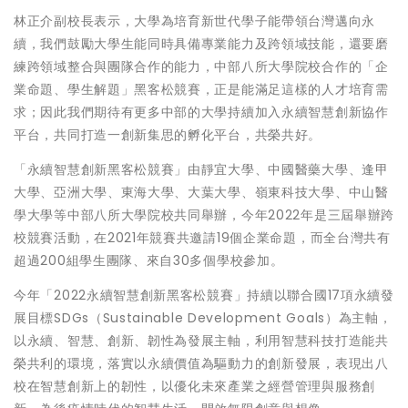
林正介副校長表示，大學為培育新世代學子能帶領台灣邁向永
續，我們鼓勵大學生能同時具備專業能力及跨領域技能，還要磨
練跨領域整合與團隊合作的能力，中部八所大學院校合作的「企
業命題、學生解題」黑客松競賽，正是能滿足這樣的人才培育需
求；因此我們期待有更多中部的大學持續加入永續智慧創新協作
平台，共同打造一創新集思的孵化平台，共榮共好。
「永續智慧創新黑客松競賽」由靜宜大學、中國醫藥大學、逢甲
大學、亞洲大學、東海大學、大葉大學、嶺東科技大學、中山醫
學大學等中部八所大學院校共同舉辦，今年2022年是三屆舉辦跨
校競賽活動，在2021年競賽共邀請19個企業命題，而全台灣共有
超過200組學生團隊、來自30多個學校參加。
今年「2022永續智慧創新黑客松競賽」持續以聯合國17項永續發
展目標SDGs（Sustainable Development Goals）為主軸，
以永續、智慧、創新、韌性為發展主軸，利用智慧科技打造能共
榮共利的環境，落實以永續價值為驅動力的創新發展，表現出八
校在智慧創新上的韌性，以優化未來產業之經營管理與服務創