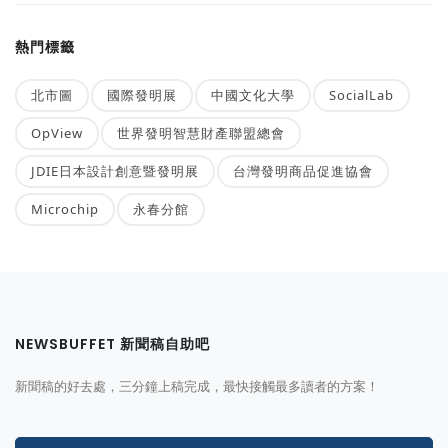
熱門標籤
北市圖
國際發明展
中國文化大學
SocialLab
OpView
世界發明智慧財產聯盟總會
JDIE日本設計創意暨發明展
台灣發明商品促進協會
Microchip
永春分館
NEWSBUFFET 新聞稿自助吧
新聞稿的好去處，三分鐘上稿完成，最快接觸最多讀者的方案！