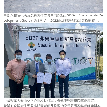
中部八校院代表及競賽籌備委員共同啟動以SDGs（Sustainable De
velopment Goals）為主軸之「2022永續智慧創新黑客松競賽」。
中國醫藥大學由林正介副校長領軍，偕健康照護學院李正淳院長、
職業安全與衛生學系袁明豪老師及物理治療學系張家銘老師參與本