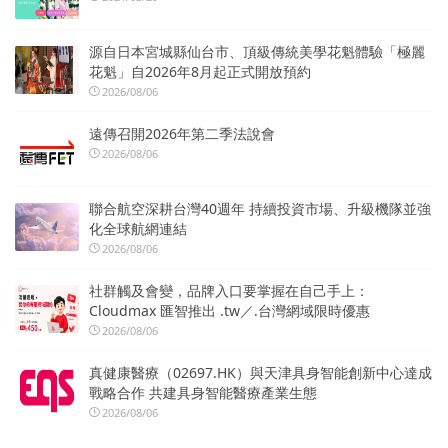
源自日本宮城縣仙台市、頂級傳統美學花魁體驗「極麗
花魁」自2026年8月起正式開放預約
2026/08/06
遠傳召開2026年第二季法說會
2026/08/06
聯合航空深耕台灣40週年 持續投資市場、升級機隊並強
化全球航網連結
2026/08/06
社群觸及會變，品牌入口要掌握在自己手上：
Cloudmax 匯智推出 .tw／.台灣網域限時優惠
2026/08/06
真健康醫療（02697.HK）與天津具身智能創新中心達成
戰略合作 共建具身智能醫療產業生態
2026/08/06