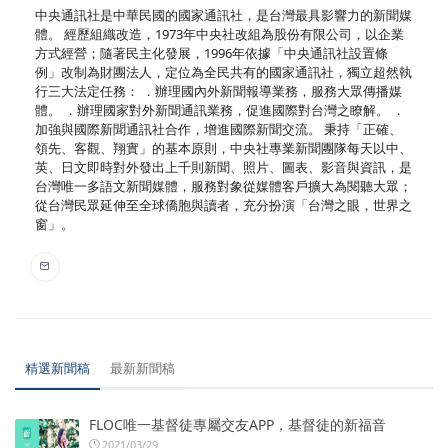
中央通訊社是中華民國的國家通訊社，是台灣最具影響力的新聞媒
體。 經歷組織改造，1973年中央社改組為股份有限公司，以企業
方式經營；隨著民主化發展，1996年依據「中央通訊社設置條
例」改制為財團法人，定位為全民共有的國家通訊社，獨立超然執
行三大法定任務： ．辦理國內外新聞報導業務，服務大眾傳播媒
體。 ．辦理國家對外新聞通訊業務，促進國際對台灣之瞭解。 ．
加強與國際新聞通訊社合作，增進國際新聞交流。 秉持「正確、
領先、客觀、翔實」的基本原則，中央社專業新聞團隊每天以中、
英、日文即時對外發出上千則新聞、照片、圖表、影音與資訊，是
台灣唯一多語文新聞媒體，服務對象從媒體客戶擴大為閱聽大眾；
從台灣民眾延伸至全球僑胞與讀者，充分扮演「台灣之眼，世界之
窗」。
精選新聞稿
最新新聞稿
FLOC唯一基督徒專屬交友APP，基督徒的新福音
2021/03/29