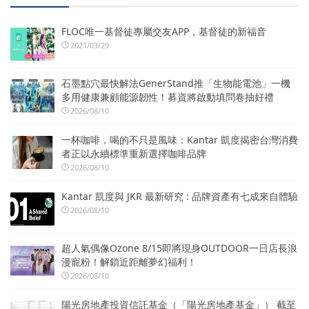
FLOC唯一基督徒專屬交友APP，基督徒的新福音
2021/03/29
石墨點穴最快解法GenerStand推「生物能電池」一機
多用健康兼顧能源韌性！募資將啟動填問卷抽好禮
2026/08/10
一杯咖啡，喝的不只是風味：Kantar 凱度揭密台灣消費
者正以永續標準重新選擇咖啡品牌
2026/08/10
Kantar 凱度與 JKR 最新研究 : 品牌資產有七成來自體驗
2026/08/10
超人氣偶像Ozone 8/15即將現身OUTDOOR一日店長浪
漫寵粉！解鎖近距離夢幻福利！
2026/08/10
陽光房地產投資信託基金（「陽光房地產基金」） 截至