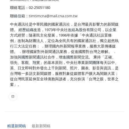
聯絡電話：02-25051180
聯絡信箱：
timtimcna@mail.cna.com.tw
中央通訊社是中華民國的國家通訊社，是台灣最具影響力的新聞媒
體。 經歷組織改造，1973年中央社改組為股份有限公司，以企業
方式經營；隨著民主化發展，1996年依據「中央通訊社設置條
例」改制為財團法人，定位為全民共有的國家通訊社，獨立超然執
行三大法定任務： ．辦理國內外新聞報導業務，服務大眾傳播媒
體。 ．辦理國家對外新聞通訊業務，促進國際對台灣之瞭解。 ．
加強與國際新聞通訊社合作，增進國際新聞交流。 秉持「正確、
領先、客觀、翔實」的基本原則，中央社專業新聞團隊每天以中、
英、日文即時對外發出上千則新聞、照片、圖表、影音與資訊，是
台灣唯一多語文新聞媒體，服務對象從媒體客戶擴大為閱聽大眾；
從台灣民眾延伸至全球僑胞與讀者，充分扮演「台灣之眼，世界之
窗」。
精選新聞稿
最新新聞稿