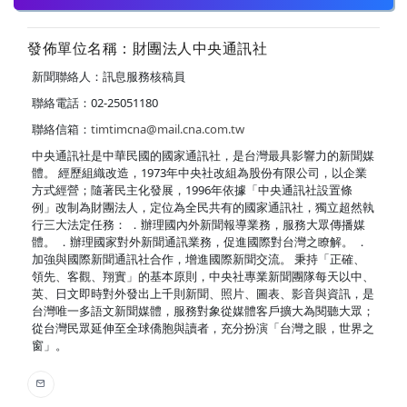
發佈單位名稱：財團法人中央通訊社
新聞聯絡人：訊息服務核稿員
聯絡電話：02-25051180
聯絡信箱：
timtimcna@mail.cna.com.tw
中央通訊社是中華民國的國家通訊社，是台灣最具影響力的新聞媒
體。 經歷組織改造，1973年中央社改組為股份有限公司，以企業
方式經營；隨著民主化發展，1996年依據「中央通訊社設置條
例」改制為財團法人，定位為全民共有的國家通訊社，獨立超然執
行三大法定任務： ．辦理國內外新聞報導業務，服務大眾傳播媒
體。 ．辦理國家對外新聞通訊業務，促進國際對台灣之瞭解。 ．
加強與國際新聞通訊社合作，增進國際新聞交流。 秉持「正確、
領先、客觀、翔實」的基本原則，中央社專業新聞團隊每天以中、
英、日文即時對外發出上千則新聞、照片、圖表、影音與資訊，是
台灣唯一多語文新聞媒體，服務對象從媒體客戶擴大為閱聽大眾；
從台灣民眾延伸至全球僑胞與讀者，充分扮演「台灣之眼，世界之
窗」。