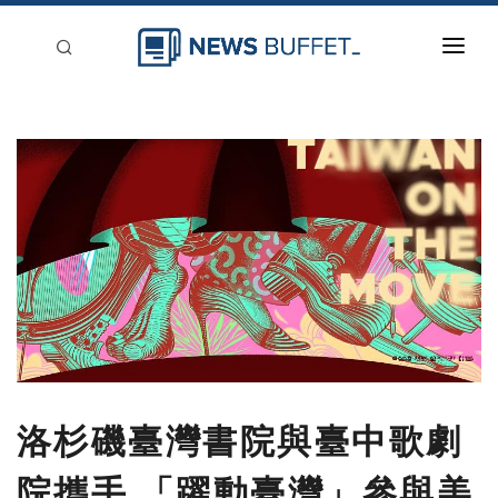
回到首頁
新聞稿分類
登入
刊登
洛杉磯臺灣書院與臺中歌劇
院攜手 「躍動臺灣」參與美