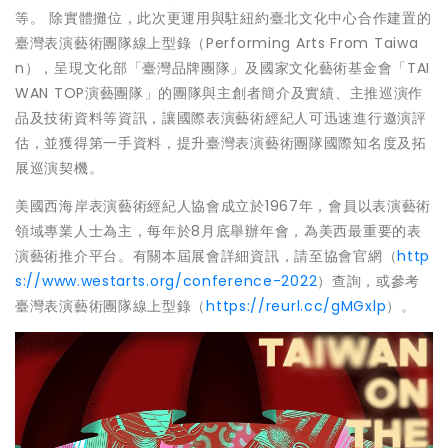
等。 除實體攤位，此次更運用與駐紐約臺北文化中心合作建置的
臺灣表演藝術團隊線上型錄（Performing Arts From Taiwa
n），呈現文化部「臺灣品牌團隊」及國家文化藝術基金會「TAI
WAN TOP演藝團隊」的團隊與主創者簡介及實績、主推巡演作
品及技術資料等資訊，讓國際表演藝術經紀人可迅速進行邀演評
估，並獲得第一手資料，提升臺灣表演藝術團隊國際知名度及拓
展巡演契機。
美國西海岸表演藝術經紀人協會成立於1967年，會員以表演藝術
領域專業人士為主，每年於8月底舉辦年會，為美西最重要的表
演藝術推介平台。有關本屆展會詳細資訊，請至協會官網（
http
s://www.westarts.org/conference-2022
）查詢，或參考
臺灣表演藝術團隊線上型錄（
https://reurl.cc/gMGxlp
）。