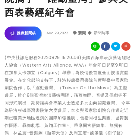
西表藝經紀年會
Aug 29,2022
新聞
新聞時事
推廣新聞稿
(中央社訊息服務20220829 15:20:46)美國西海岸表演藝術經紀
人協會（Western Arts Alliance, WAA）年會即日起至9月1日
在加拿大卡加立（Calgary）舉辦，為疫情後首度全面恢復實體
展會。在文化部的支持下，駐洛杉磯臺灣書院首度與臺中國家歌
劇院合作，以「躍動臺灣」（Taiwan On the Move）為主題
參展，推介8個臺灣表演藝術團隊，涵蓋舞蹈、音樂及偶戲等不
同形式演出，期待讓與會專業人士透過多元面向認識臺灣。 今年
為駐洛杉磯臺灣書院第六度參展，本次與國家歌劇院合作選定近
期已獲美洲地區邀演的團隊加強推廣，包括同根生樂團、丞舞製
作團隊、驫舞劇場、黃翊工作室+、蒂摩爾古薪舞集、無獨有
偶、林孟寰-音樂劇《熱帶天使》及周宣宏+魏肇儀《樹仔聲》