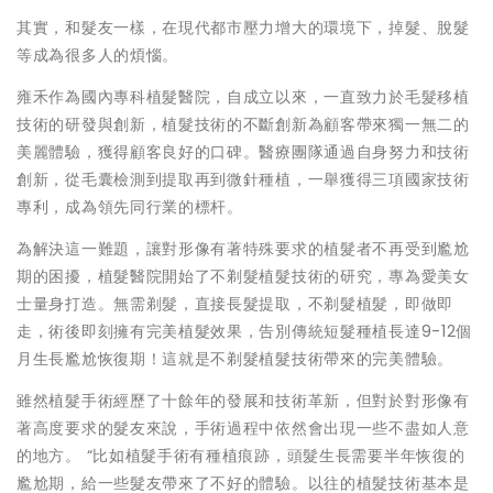
其實，和髮友一樣，在現代都市壓力增大的環境下，掉髮、脫髮
等成為很多人的煩惱。
雍禾作為國內專科植髮醫院，自成立以來，一直致力於毛髮移植
技術的研發與創新，植髮技術的不斷創新為顧客帶來獨一無二的
美麗體驗，獲得顧客良好的口碑。醫療團隊通過自身努力和技術
創新，從毛囊檢測到提取再到微針種植，一舉獲得三項國家技術
專利，成為領先同行業的標杆。
為解決這一難題，讓對形像有著特殊要求的植髮者不再受到尷尬
期的困擾，植髮醫院開始了不剃髮植髮技術的研究，專為愛美女
士量身打造。無需剃髮，直接長髮提取，不剃髮植髮，即做即
走，術後即刻擁有完美植髮效果，告別傳統短髮種植長達9-12個
月生長尷尬恢復期！這就是不剃髮植髮技術帶來的完美體驗。
雖然植髮手術經歷了十餘年的發展和技術革新，但對於對形像有
著高度要求的髮友來說，手術過程中依然會出現一些不盡如人意
的地方。 “比如植髮手術有種植痕跡，頭髮生長需要半年恢復的
尷尬期，給一些髮友帶來了不好的體驗。以往的植髮技術基本是