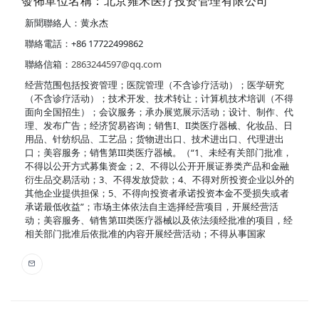
發佈單位名稱：北京雍禾医疗投资管理有限公司
新聞聯絡人：黄永杰
聯絡電話：+86 17722499862
聯絡信箱：
2863244597@qq.com
经营范围包括投资管理；医院管理（不含诊疗活动）；医学研究
（不含诊疗活动）；技术开发、技术转让；计算机技术培训（不得
面向全国招生）；会议服务；承办展览展示活动；设计、制作、代
理、发布广告；经济贸易咨询；销售I、II类医疗器械、化妆品、日
用品、针纺织品、工艺品；货物进出口、技术进出口、代理进出
口；美容服务；销售第III类医疗器械。（“1、未经有关部门批准，
不得以公开方式募集资金；2、不得以公开开展证券类产品和金融
衍生品交易活动；3、不得发放贷款；4、不得对所投资企业以外的
其他企业提供担保；5、不得向投资者承诺投资本金不受损失或者
承诺最低收益”；市场主体依法自主选择经营项目，开展经营活
动；美容服务、销售第III类医疗器械以及依法须经批准的项目，经
相关部门批准后依批准的内容开展经营活动；不得从事国家