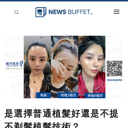
回到首頁
新聞稿分類
登入
刊登
是選擇普通植髮好還是不提
不剃髮植髮技術？