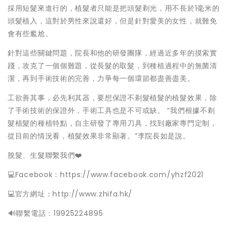
採用短髮來進行的，植髮者只能是把頭髮剃光，用不長於1毫米的
頭髮植入，這對於男性來說還好，但是針對愛美的女性，就難免
會有些尷尬。
針對這些關鍵問題，院長和他的研發團隊，經過近多年的摸索實
踐，攻克了一個個難題，從長髮的取髮，到種植過程中的無菌清
潔，再到手術技術的完善，力爭每一個環節都盡善盡美。
工欲善其事，必先利其器，要想保證不剃髮植髮的植髮效果，除
了手術技術的保證外，手術工具也是不可或缺。 “我們根據不剃
髮植髮的種植特點，自主研發了專用刀具，找到廠家專門定制，
從目前的情況看，植髮效果非常顯著。”李院長如是說。
脫髮、生髮聯繫我們❤️
💻Facebook：https://www.facebook.com/yhzf2021
💻官方網址：http://www.zhifa.hk/
️🔊聯繫電話：19925224895