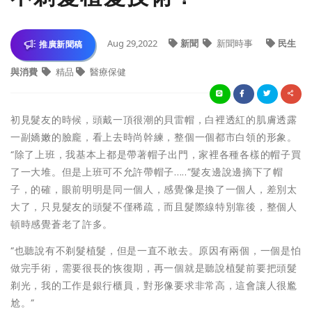
Aug 29,2022
新聞
新聞時事
民生
推廣新聞稿
與消費
精品
醫療保健
初見髮友的時候，頭戴一頂很潮的貝雷帽，白裡透紅的肌膚透露
一副嬌嫩的臉龐，看上去時尚幹練，整個一個都市白領的形象。
“除了上班，我基本上都是帶著帽子出門，家裡各種各樣的帽子買
了一大堆。但是上班可不允許帶帽子.....”髮友邊說邊摘下了帽
子，的確，眼前明明是同一個人，感覺像是換了一個人，差別太
大了，只見髮友的頭髮不僅稀疏，而且髮際線特別靠後，整個人
頓時感覺蒼老了許多。
“也聽說有不剃髮植髮，但是一直不敢去。原因有兩個，一個是怕
做完手術，需要很長的恢復期，再一個就是聽說植髮前要把頭髮
剃光，我的工作是銀行櫃員，對形像要求非常高，這會讓人很尷
尬。”