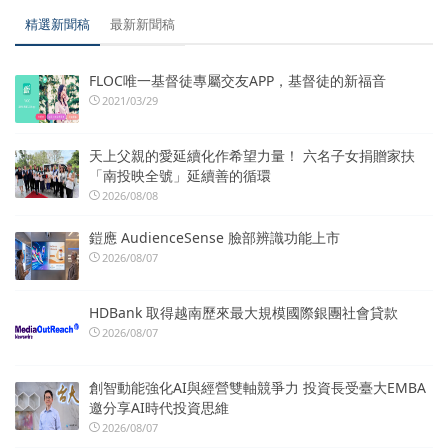
精選新聞稿
最新新聞稿
FLOC唯一基督徒專屬交友APP，基督徒的新福音
2021/03/29
天上父親的愛延續化作希望力量！ 六名子女捐贈家扶
「南投映全號」延續善的循環
2026/08/08
鎧應 AudienceSense 臉部辨識功能上市
2026/08/07
HDBank 取得越南歷來最大規模國際銀團社會貸款
2026/08/07
創智動能強化AI與經營雙軸競爭力 投資長受臺大EMBA
邀分享AI時代投資思維
2026/08/07