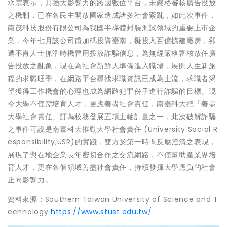
承宗表示，具強大影響力的跨國數位平台，未嚴格審核廣告投放
之機制，已在各民主開放國家造成諸多社會紊亂，如此次事件，
南茂科技股份有限公司為我國半導體封裝測試領域的重要上市企
業，今年七月該公司甫加碼投資臺南，擬投入百億擴建廠房，卻
遭不肖人士抓準時機冒用投放詐騙信息，為無經嚴格審核放任廣
告投放之亂象，現在為社會新鮮人準備進入職場，展開人生新旅
程的求職旺季，在網路平台尋找求職資訊已成為主流，求職者渴
望獲得工作機會的心理也成為網路犯罪份子進行詐騙的目標。現
今大學不僅需培育人才，更應善盡社會責任，南臺科大把「善盡
大學社會責任」訂為校務發展五項主軸計畫之一，此次破解詐騙
之事件可說是南臺科大推動大學社會責任 (University Social R
esponsibility,USR)的實踐，雙方於第一時間反應澄清之表現，
展現了與在地企業長年密切合作之交流網路，不僅幫助產業界培
育人才，更在各個領域善盡社會責任，持續發揮大學應負的社會
正向影響力。
資料來源：Southern Taiwan University of Science and T
echnology
https://www.stust.edu.tw/