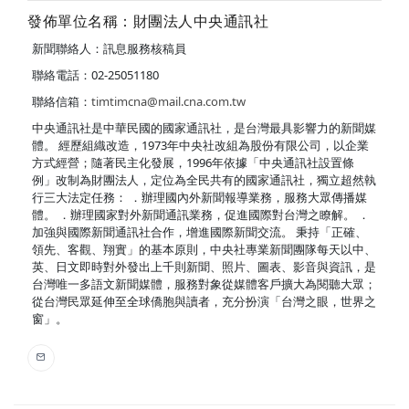
發佈單位名稱：財團法人中央通訊社
新聞聯絡人：訊息服務核稿員
聯絡電話：02-25051180
聯絡信箱：
timtimcna@mail.cna.com.tw
中央通訊社是中華民國的國家通訊社，是台灣最具影響力的新聞媒
體。 經歷組織改造，1973年中央社改組為股份有限公司，以企業
方式經營；隨著民主化發展，1996年依據「中央通訊社設置條
例」改制為財團法人，定位為全民共有的國家通訊社，獨立超然執
行三大法定任務： ．辦理國內外新聞報導業務，服務大眾傳播媒
體。 ．辦理國家對外新聞通訊業務，促進國際對台灣之瞭解。 ．
加強與國際新聞通訊社合作，增進國際新聞交流。 秉持「正確、
領先、客觀、翔實」的基本原則，中央社專業新聞團隊每天以中、
英、日文即時對外發出上千則新聞、照片、圖表、影音與資訊，是
台灣唯一多語文新聞媒體，服務對象從媒體客戶擴大為閱聽大眾；
從台灣民眾延伸至全球僑胞與讀者，充分扮演「台灣之眼，世界之
窗」。