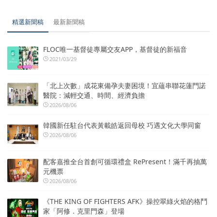
精選新聞稿
最新新聞稿
FLOC唯一基督徒專屬交友APP，基督徒的新福音
2021/03/29
「北上次數」成花東備孕夫妻困境！宜蘊串聯花蓮門諾
醫院：減輕交通、時間、經濟負擔
2026/08/06
韓國新任駐台代表黃載皓返回母校 巧遇文化大學同窗
2026/08/06
配客嘉推全台首創可循環禮盒 RePresent！滿千再抽萬
元機票
2026/08/06
《THE KING OF FIGHTERS AFK》操控翠綠火焰的格鬥
家「阿修．克里門森」登場