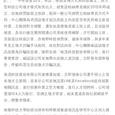
p」、「半年獎金20%」等語，惟因宣傳方式和內容圖文，與大
型科技公司徵才模式有所出入，經查該粉絲專頁雖於2012年即成
立，但無經營版面之痕跡，顯與一般公司經營之粉絲專頁方式不
同，中心團隊為求證該徵才資訊所提之內容是否有其所稱之薪資
待遇，主動與對方聯繫，遭告知是應徵居家上班人員，且須提供
個資，及先行繳交費用開通公司系統使用權限，才可開始上班，
另薪資以時薪計算，亦無即時投保勞保、健保等保障，與多年來
常見之徵才詐騙手法相同。依此對話內容，中心團隊確認該徵才
訊息應為詐騙信息後，隨即去函「南茂科技股份有限公司」進行
事實查證，確認該公司並無釋出此徵人資訊後，立即發布調查報
告，呼籲民眾注意此徵才詐騙訊息。
南茂科技股份有限公司接獲通知後，立即發佈公司遭不明人士冒
名徵才之新聞，並表示公司並無設置LINE及Facebook提供就業
相關訊息、進行招募作業之官方帳號，進行人才招聘時，公司僅
透過104人力銀行、官網之徵才管道，絕未透過其他社群網路平
台，聯繫求職者。
南臺科技大學財經法律所特聘教授兼虛假訊息研究中心主持人羅