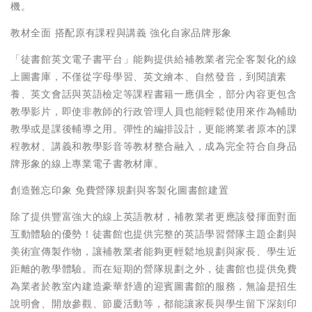
機。
教材全⾯ 搭配原有課程與講義 強化⾃家品牌形象
「徒書館英⽂電⼦書平台」能夠提供給補教業者完全客製化的線
上圖書庫，不僅從字⺟學習、英⽂繪本、⾃然發⾳，到閱讀素
養、英⽂會話與英語檢定等課程書籍⼀應俱全，部分內容更包含
教學影片，即使非教師的⾏政管理⼈員也能輕鬆使⽤來作為輔助
教學或是課後輔導之⽤。彈性的編排設計，更能將業者原本的課
程教材、講義和教學影⾳等教材整合融入，成為完全符合⾃⾝品
牌形象的線上專業電⼦書教材庫。
創造難忘印象 免費營隊規劃與客製化圖書館建置
除了提供豐富強⼤的線上英語教材，補教業者更應該發揮⾯對⾯
互動體驗的優勢！徒書館也提供完整的英語學習營隊主題企劃與
美術宣傳製作物，讓補教業者能夠更輕鬆地規劃與家長、學⽣近
距離的教學體驗。⽽在短期的營隊規劃之外，徒書館也提供免費
為業者於教室內建造豪華舒適的迎賓圖書館的服務，無論是招⽣
說明會、開放參觀、節慶活動等，都能讓家長與學⽣留下深刻印