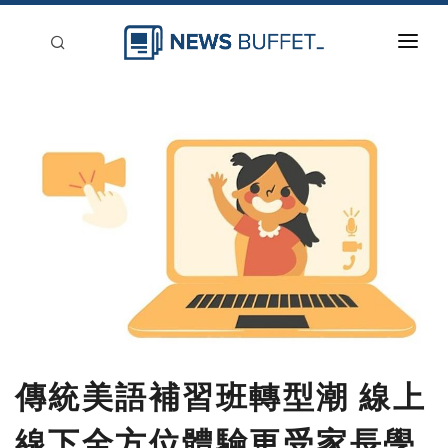
回到首頁
新聞稿分類
登入
刊登
傳統美語補習班轉型潮 線上
線下全⽅位體驗更受家長學