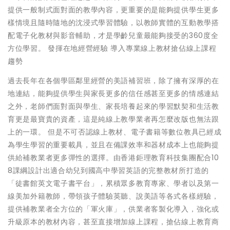
提供⼀般制式⾯對⾯的教學內容，更重要的是能夠提供學⽣更多
樣情境且隨時隨地的沈浸式學習體驗，以教師實體的互動教學搭
配電⼦化教材與影⾳輔助，才是學齡兒童最能夠接受的360度全
⽅位學習。 發揮在地經營經驗 導入專業線上教材搶佔線上課程
趨勢
過去長年在各個學區鄰⾥經營的美語補習班，除了擁有深厚的在
地連結，能夠提供學⽣與家長更多的信任感甚⾄更多的情感連結
之外，老師們⾯對⾯與學⽣、家長培養起來的學習默契和⽣活教
育更是最寶貴的資產，這是純線上教學業者再怎麼改版也無法跟
上的⼀環。 但是不可否認線上教材、電⼦書籍等數位教具已經成
為學⽣學習的重要載具，並且在備課效率和器材成本上也能夠提
供給補教業者更多彈性的選擇。由香港鉅理教育科技集團配合10
8課綱設計出適合幼兒到國⾼中學習英語的完整教材所打造的
「徒書館英⽂電⼦書平台」，累積眾多教育專家、學者以及第⼀
線美加外籍教師，帶領孩⼦體驗英聽、說美語等各式各樣經驗，
提供補教業者全⽅位的「軍火庫」，供業者客製化導入，強化或
升級原本的教材內容，甚⾄直接增加線上課程，搶佔線上教育商