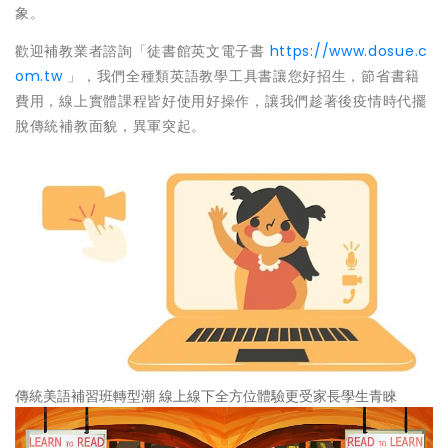
象。
歡迎補教業者諮詢「徒書館英⽂電⼦書
https://www.dosue.c
om.tw
」，我們全種類英語教學⼯具書讓您好招⽣，節省書籍
費⽤，線上實體課程皆好使⽤好操作，讓我們趁著後疫情時代擺
脫傳統補教⾯貌，異軍突起。
傳統美語補習班轉型潮 線上線下全⽅位體驗更受家長學⽣青睞