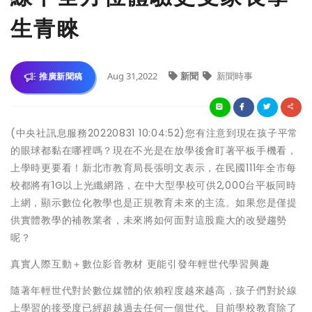
⽣青睞
Aug 31,2022
新聞
新聞時事
推廣新聞稿
(中央社訊息服務20220831 10:04:52)您有注意到現在孩⼦平常
的眼球都黏在哪裡嗎？現在不光是在放學後會盯著平板⼿機看，
上學時更要看！新北市教育局長張明⽂表⽰，在⺠國111年全市每
校都將有1G以上光纖網路，在中⼤型學校可供2,000台平板同時
上網，顯⽰數位化教學也是正規教育未來的主流。如果您是僅提
供實體教學的補教業者，未來將如何⾯對這股龐⼤的改變趨勢
呢？
真實⼈際互動＋數位影⾳教材 更能引發年輕世代學習興趣
隨著年輕世代對於數位媒體的依賴程度越來越⾼，孩⼦們對於線
上學習的接受度已經超越過去任何⼀個世代。⽬前學校教育除了